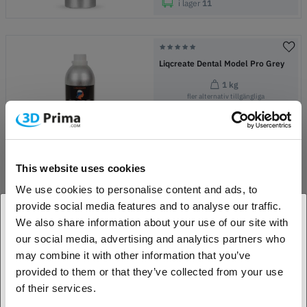
i lager
11
Liqcreate Dental Model Pro Grey
1 kg
fler alternativ tillgängliga
2 019,00
SEK
i lager
2
This website uses cookies
We use cookies to personalise content and ads, to
BASF Ultracur3D DM 2304 Gingiva
provide social media features and to analyse our traffic.
Mask - 1 kg
We also share information about your use of our site with
2 595,00
SEK
our social media, advertising and analytics partners who
1. Är du en företagskund eller en privatkund?
(Jämförpris: 2 595,00 SEK/kilogram)
may combine it with other information that you’ve
Beställd - Obekräftat
provided to them or that they’ve collected from your use
Företagskund
leveransdatum
of their services.