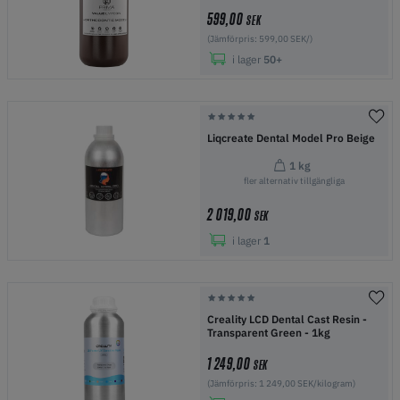
599,00
SEK
(Jämförpris: 599,00 SEK/)
i lager
50+
Liqcreate Dental Model Pro Beige
1 kg
fler alternativ tillgängliga
2 019,00
SEK
i lager
1
Creality LCD Dental Cast Resin -
Transparent Green - 1kg
1 249,00
SEK
(Jämförpris: 1 249,00 SEK/kilogram)