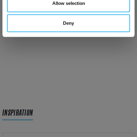
Allow selection
879,00
SEK
(Jämförpris: 879,00 SEK/)
i lager
50+
Deny
INSPIRATION