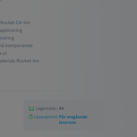
 Rocket CA-lim
applicering
icering
små komponenter
a ut
terials Rocket-lim
Lagersaldo:
44
Leveranstid:
För omgående
leverans