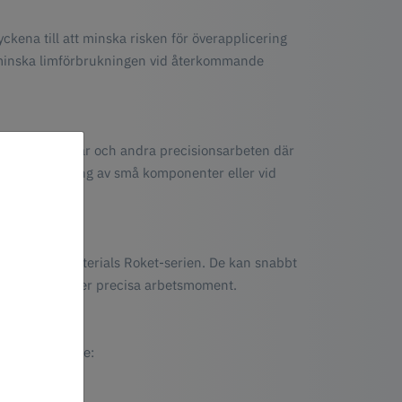
ckena till att minska risken för överapplicering
tt minska limförbrukningen vid återkommande
-printade delar och andra precisionsarbeten där
bra vid montering av små komponenter eller vid
rån Deluxe Materials Roket-serien. De kan snabbt
iceringen för mer precisa arbetsmoment.
rien, inklusive: