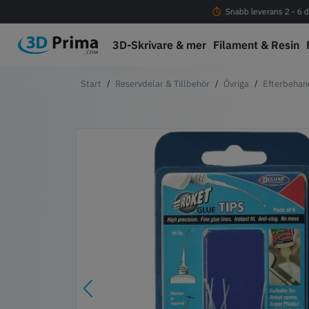
Fri frakt vid köp över 1000 kr
Snabb leverans 2 - 6 d
3D-Skrivare & mer
Filament & Resin
Reservdelar & Tillbehör
Övriga
Efterbehan