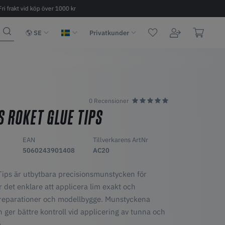
Fri frakt vid köp över 1000 kr
Snabb leverans 2 - 6 dagar
SE
Privatkunder
0 Recensioner
S ROKET GLUE TIPS
EAN
Tillverkarens ArtNr
5060243901408
AC20
Tips är utbytbara precisionsmunstycken för
 det enklare att applicera lim exakt och
e, reparationer och modellbygge. Munstyckena
ch ger bättre kontroll vid applicering av tunna och
.