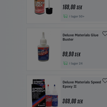
169,00
SEK
i lager
50+
Lägg i kundvagn
Deluxe Materials Glue
Buster
99,90
SEK
i lager
24
Lägg i kundvagn
Deluxe Materials Speed
Epoxy II
369,00
SEK