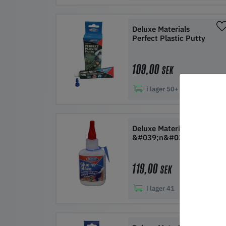
Lägg i kundvagn
Deluxe Materials
Perfect Plastic Putty
109,00
SEK
i lager
50+
Lägg i kundvagn
Deluxe Materials Glue
&#039;n&#039; Glaze
119,00
SEK
i lager
41
Lägg i kundvagn