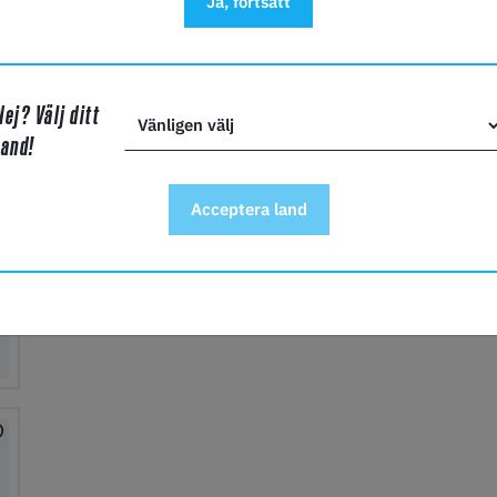
Ja, fortsätt
Roket Odourless
Roket Max
Nej? Välj ditt
land!
Acceptera land