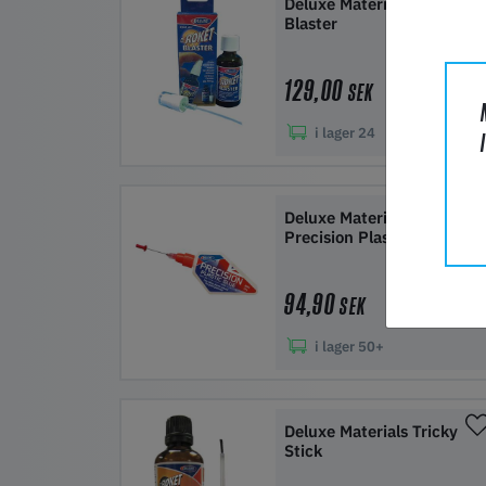
Deluxe Materials Roket
Blaster
129,00
SEK
i lager
24
Lägg i kundvagn
Deluxe Materials
Precision Plastic Glue
94,90
SEK
i lager
50+
Lägg i kundvagn
Deluxe Materials Tricky
Stick