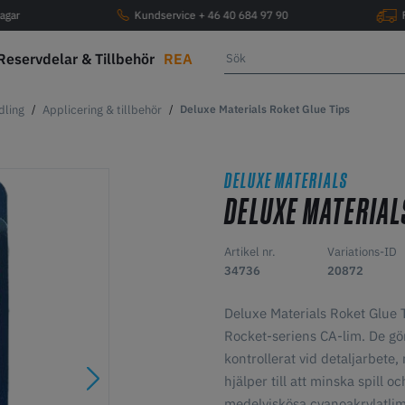
agar
Kundservice + 46 40 684 97 90
Reservdelar & Tillbehör
REA
dling
Applicering & tillbehör
Deluxe Materials Roket Glue Tips
DELUXE MATERIALS
DELUXE MATERIAL
Artikel nr.
Variations-ID
34736
20872
Deluxe Materials Roket Glue 
Rocket-seriens CA-lim. De gör
kontrollerat vid detaljarbet
hjälper till att minska spill o
medelviskösa cyanoakrylatlim