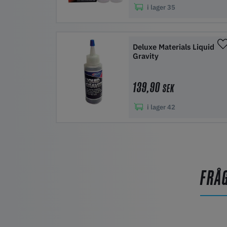
i lager
35
Lägg i kundvagn
Deluxe Materials Liquid
Gravity
139,90
SEK
i lager
42
Lägg i kundvagn
FRÅ