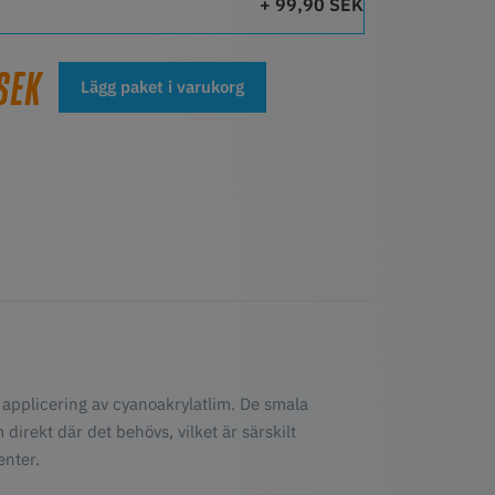
+ 99,90 SEK
 SEK
Lägg paket i varukorg
d applicering av cyanoakrylatlim. De smala
irekt där det behövs, vilket är särskilt
nter.