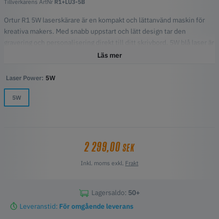
Tillverkarens ArtNr
R1+LU3-5B
Ortur R1 5W laserskärare är en kompakt och lättanvänd maskin för
kreativa makers. Med snabb uppstart och lätt design tar den
gravering och personalisering direkt till ditt skrivbord. 5W blå laser är
idealisk för gravering av icke-metalliska material med hög precision
Läs mer
och hastighet.
Laser Power:
5W
Nyckelfunktioner
5W
Omedelbar "fäll upp och kör"-installation
Lätt och portabel design (2,4 kg)
Hög graveringshastighet upp till 5 000 mm/min
Maximal arbetsyta: 100 × 100 mm
Flera säkerhetsfunktioner inklusive autostopp,
2 299,00
SEK
lutningsdetektering och USB-lås
Inkl. moms exkl.
Frakt
Miljöcertifierad med låg standbyförbrukning
Lagersaldo:
50+
Leveranstid:
För omgående leverans