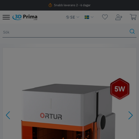
Snabb leverans 2 - 6 dagar
SE