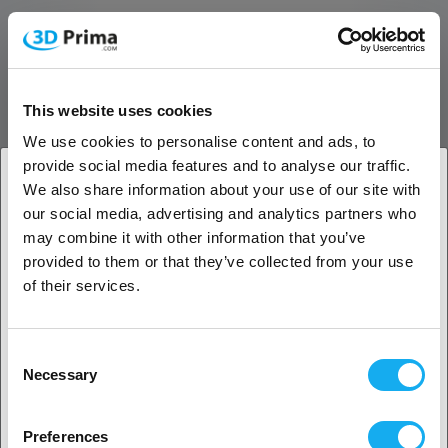
Design och portabilitet
En av de mest framträdande funktionerna är den verktygsfria
vikdesignen. Fäll enkelt upp maskinen och börja gravera utan
montering eller kalibrering. Med en vikt på endast 2,4 kg kan R1 5W
This website uses cookies
enkelt flyttas, transporteras eller förvaras.
We use cookies to personalise content and ads, to
Prestanda och kapacitet
provide social media features and to analyse our traffic.
We also share information about your use of our site with
Trots sin kompakta storlek levererar R1 5W imponerande prestanda.
our social media, advertising and analytics partners who
Den stödjer graveringshastigheter upp till 5 000 mm/min och har en
1. Är du en företagskund eller en privatkund?
may combine it with other information that you’ve
fin laserpunkt på 0,025 × 0,11 mm för detaljrika och exakta
provided to them or that they’ve collected from your use
graveringar. Maximal arbetsyta är 100 × 100 mm, vilket ger flexibilitet
Företagskund
för många olika projekt.
of their services.
Säkerhet och användarskydd
Privat kund
Consent
Användarsäkerhet är prioriterad. R1 5W har flera inbyggda
Necessary
Selection
säkerhetsfunktioner såsom automatiskt stopp när kåpan öppnas,
2. Ser ut som om du kommer från
USA
lutningsdetektering, USB-lås, watchdog-timer och kontrollerade
exponeringsnivåer. Maskinen är klassad som Class 1 för säkrare
Preferences