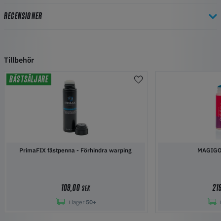
RECENSIONER
Tillbehör
BÄSTSÄLJARE
PrimaFIX fästpenna - Förhindra warping
MAGIGO
109,00
21
SEK
i lager
50+