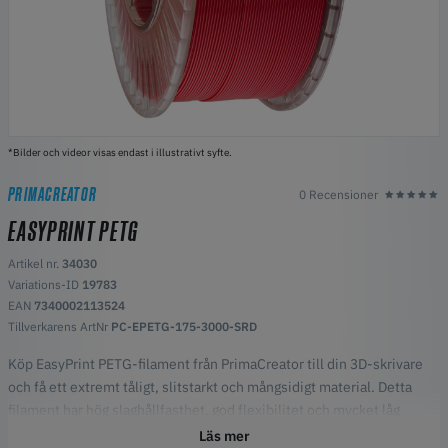
*Bilder och videor visas endast i illustrativt syfte.
PRIMACREATOR
0 Recensioner
EASYPRINT PETG
Artikel nr.
34030
Variations-ID
19783
EAN
7340002113524
Tillverkarens ArtNr
PC-EPETG-175-3000-SRD
Köp EasyPrint PETG-filament från PrimaCreator till din 3D-skrivare
och få ett extremt tåligt, slitstarkt och mångsidigt material. Detta
filament har hög slaghållfasthet, god flexibilitet och mycket låg
materialkrympning. Tack vare sina materialegenskaper kan detta
Läs mer