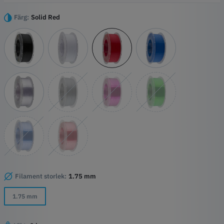
PETG-filament enkelt användas i många FFF/FDM 3D-skrivare.
Färg:
Solid Red
Materialegenskaper för EasyPrint PETG-filament:
PETG-filament av hög kvalitet för din 3D-skrivare
Uppnå imponerande ytor med ett ädelt utseende - Beroende på
färg eller väggtjocklek transparent eller lätt genomskinlig
EasyPrint PETG-filament är lätt att bearbeta i ett brett
temperaturområde.
Hög materialkvalitet och perfekt spolning av materialet på varje
rulle.
Filament storlek:
1.75 mm
1.75 mm