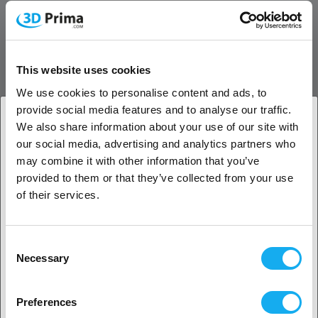
Bra vidhäftning av skikten och låg skevhet
Detta PETG-filament kännetecknas av mycket god vidhäftning mellan
lagren. Detta och dess låga tendens till skevhet gör den mycket lätt
This website uses cookies
att skriva ut. Om du har en 3D-skrivare med en uppvärmningsbar
byggplattform rekommenderar vi en temperaturinställning på 40-60
We use cookies to personalise content and ads, to
°C.
provide social media features and to analyse our traffic.
We also share information about your use of our site with
3D-utskrift av förpackningar, föremål och
our social media, advertising and analytics partners who
1. Är du en företagskund eller en privatkund?
delar i högsta kvalitet
may combine it with other information that you’ve
EasyPrint PETG är utan tvekan ett av de bästa filamenten för din 3D-
provided to them or that they’ve collected from your use
Företagskund
skrivare. 3D-skriv ut förpackningar, föremål och komponenter med
of their services.
utmärkt kvalitet och en ädel yta. Filamentet är kvalitetskontrollerat
Privat kund
under hela tillverkningsprocessen. Detta garanterar att du får en
perfekt filamentspole med varje beställning. Additivt producerade
Consent
Necessary
föremål med utmärkt kvalitet och en ädel yta.
Selection
2. Ser ut som om du kommer från
USA
3D-utskrift av PETG i ett brett
Preferences
temperaturområde
Ja, fortsätt