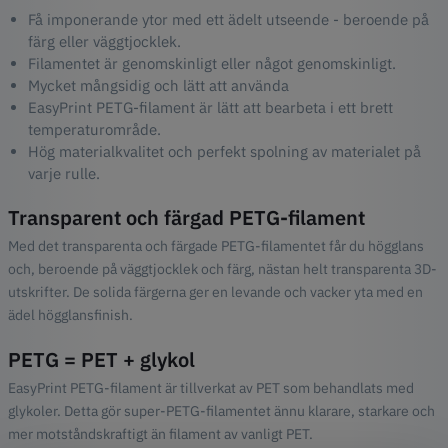
Få imponerande ytor med ett ädelt utseende - beroende på
färg eller väggtjocklek.
Filamentet är genomskinligt eller något genomskinligt.
Mycket mångsidig och lätt att använda
EasyPrint PETG-filament är lätt att bearbeta i ett brett
temperaturområde.
Hög materialkvalitet och perfekt spolning av materialet på
varje rulle.
Transparent och färgad PETG-filament
Med det transparenta och färgade PETG-filamentet får du högglans
och, beroende på väggtjocklek och färg, nästan helt transparenta 3D-
utskrifter. De solida färgerna ger en levande och vacker yta med en
ädel högglansfinish.
PETG = PET + glykol
EasyPrint PETG-filament är tillverkat av PET som behandlats med
glykoler. Detta gör super-PETG-filamentet ännu klarare, starkare och
mer motståndskraftigt än filament av vanligt PET.