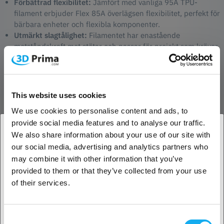
Förbättrad flexibilitet:
Jämfört med vanliga 95A TPU-
filament erbjuder Flex 85A överlägsen flexibilitet, perfekt för
bärbara enheter och flexibla komponenter.
Utmärkt slagtålighet:
Filamentet har enastående
motståndskraft mot stötar och passar för projekt som kräver
hög hållbarhet och styrka.
Enkel utskrift:
Flex 85A är formulerat för enklare
extrudering och bättre vidhäftning, vilket ger en jämnare
utskriftsprocess med olika skrivarmodeller.
This website uses cookies
5x snabbare utskrift:
Kan skriva ut upp till fem gånger
We use cookies to personalise content and ads, to
snabbare än liknande TPU-filament utan att kompromissa
med kvaliteten.
provide social media features and to analyse our traffic.
We also share information about your use of our site with
Användningsområden för Flex 85A TPU:
our social media, advertising and analytics partners who
1. Är du en företagskund eller en privatkund?
Bärbara enheter:
Som armband till smartklockor och
may combine it with other information that you’ve
träningsarmband.
provided to them or that they’ve collected from your use
Företagskund
Flexibla kopplingar:
Till exempel slangar och
of their services.
vibrationsdämpande kuddar.
Prototyptillverkning:
Den snabba utskriftshastigheten gör
Privat kund
det idealiskt för designprototyper och snabba iterationer.
Consent