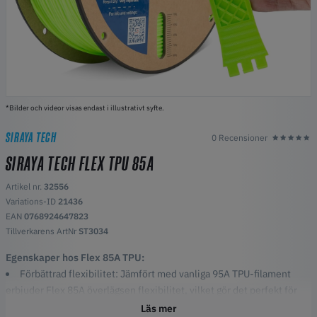
*Bilder och videor visas endast i illustrativt syfte.
SIRAYA TECH
0 Recensioner
SIRAYA TECH FLEX TPU 85A
Artikel nr.
32556
Variations-ID
21436
EAN
0768924647823
Tillverkarens ArtNr
ST3034
Egenskaper hos Flex 85A TPU:
Förbättrad flexibilitet: Jämfört med vanliga 95A TPU-filament
erbjuder Flex 85A överlägsen flexibilitet, vilket gör det perfekt för
bärbara enheter och flexibla komponenter.
Läs mer