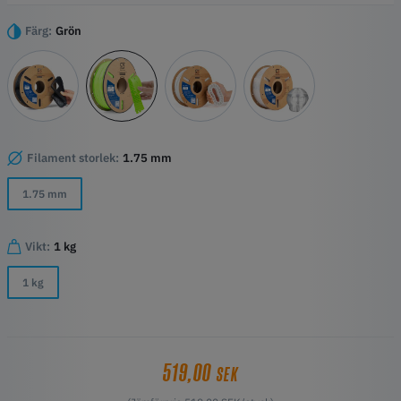
Utmärkt slagtålighet: Detta filament har enastående
motståndskraft mot stötar och är idealiskt för projekt som kräver hög
Färg:
Grön
hållbarhet och styrka.
Enkel utskrift: Flex 85A är speciellt utvecklat för att extruderas
lättare och fästa bättre, vilket säkerställer en jämnare
utskriftsprocess som fungerar med många skrivarmodeller.
5x högre utskriftshastighet: Kan skriva ut upp till fem gånger
snabbare än jämförbara TPU-filament samtidigt som
Filament storlek:
1.75 mm
utskriftskvaliteten bibehålls.
1.75 mm
Vikt:
1 kg
1 kg
519,00
SEK