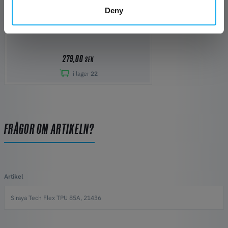
Deny
Magigoo Pro Flex - The 3D printing adhesive
279,00
SEK
i lager
22
FRÅGOR OM ARTIKELN?
Artikel