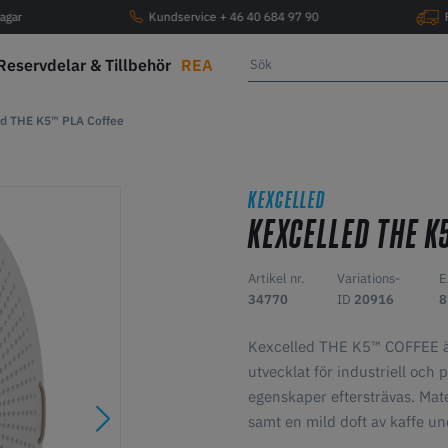
agar
Kundservice + 46 40 684 97 90
Reservdelar & Tillbehör
REA
d THE K5™ PLA Coffee
KEXCELLED
KEXCELLED THE K
Artikel nr.
Variations-
E
34770
ID
20916
8
Kexcelled THE K5™ COFFEE är
utvecklat för industriell och 
egenskaper eftersträvas. Mate
samt en mild doft av kaffe u