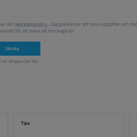
har läst
sekretesspolicy
. Jag godkänner att mina uppgifter och da
roniskt för att svara på min begäran.
Skicka
r ett obligatoriskt fält.
Tips