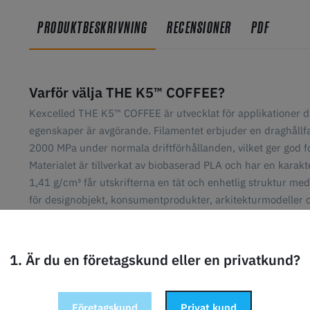
PRODUKTBESKRIVNING
RECENSIONER
PDF
Varför välja THE K5™ COFFEE?
Kexcelled THE K5™ COFFEE är utvecklat för applikationer där 
egenskaper är avgörande. Filamentet erbjuder en draghål
2000 MPa under normala driftförhållanden, vilket ger god fo
Materialet är tillverkat av biobaserad PLA och har en karakte
1,41 g/cm³ får utskrifterna en tät och enhetlig struktur med 
för designobjekt, konsumentprodukter, arkitekturmodeller o
ytfinish eftersträvas.
Utskriftsrekommendationer
1. Är du en företagskund eller en privatkund?
Munstyckestemperatur: 200–240 °C
Bäddtemperatur: 35–55 °C
Utskriftsunderlag: PEI-byggplatta (frostat/texturerat)
Företagskund
Privat kund