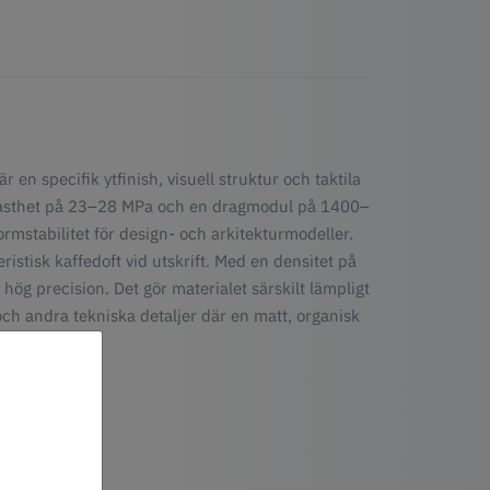
en specifik ytfinish, visuell struktur och taktila
lfasthet på 23–28 MPa och en dragmodul på 1400–
rmstabilitet för design- och arkitekturmodeller.
ristisk kaffedoft vid utskrift. Med en densitet på
hög precision. Det gör materialet särskilt lämpligt
ch andra tekniska detaljer där en matt, organisk