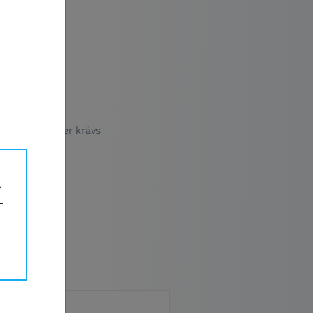
k ytfinish
struktur
iska egenskaper krävs