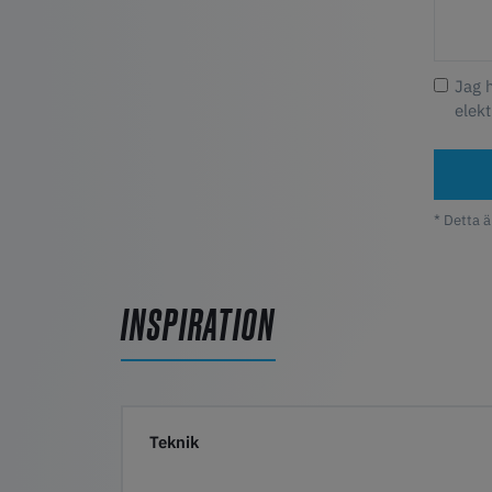
Jag 
elekt
* Detta ä
INSPIRATION
Teknik