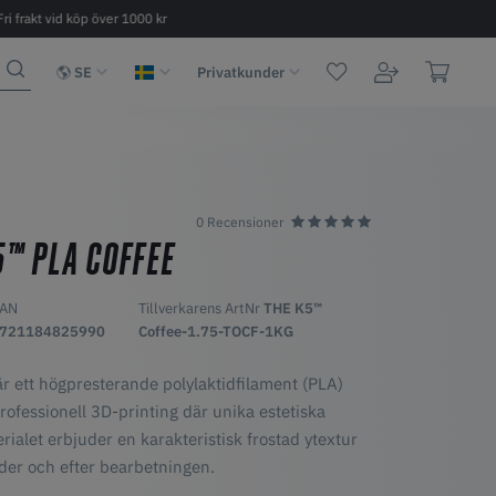
Fri frakt vid köp över 1000 kr
Snabb leverans 2 - 6 dagar
SE
Privatkunder
0 Recensioner
5™ PLA COFFEE
AN
Tillverkarens ArtNr
THE K5™
721184825990
Coffee-1.75-TOCF-1KG
 ett högpresterande polylaktidfilament (PLA)
professionell 3D-printing där unika estetiska
rialet erbjuder en karakteristisk frostad ytextur
nder och efter bearbetningen.