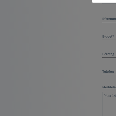
Efterna
E-post*
Företag
Telefon
Meddela