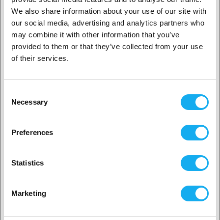
We also share information about your use of our site with
our social media, advertising and analytics partners who
1. Är du en företagskund eller en privatkund?
may combine it with other information that you’ve
provided to them or that they’ve collected from your use
Företagskund
of their services.
Privat kund
INSPIRATION
Consent
Necessary
Selection
2. Ser ut som om du kommer från
USA
Preferences
Teknik
Ja, fortsätt
LÄS MER
Statistics
Nej? Välj ditt land!
Tips
Marketing
LÄS MER