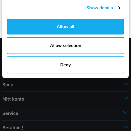
Show details
Acceptera land
3D-Print Guide, vanliga problem, orsaker och lösningar
Allow all
LÄS MER
Allow selection
Deny
Kontaktinformation
Shop
Mitt konto
Service
Betalning