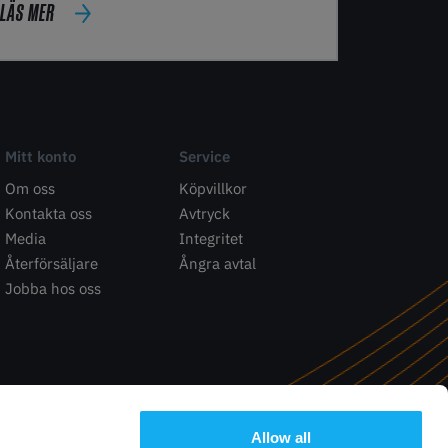
LÄS MER
Mitt konto
Service
Om oss
Köpvillkor
Kontakta oss
Avtryck
Media
Integritet
Återförsäljare
Ångra avtal
Jobba hos oss
Allow all