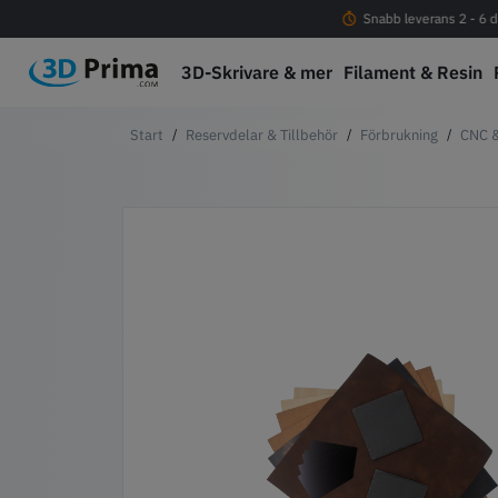
Fri frakt vid köp över 1000 kr
Snabb leverans 2 - 6 d
3D-Skrivare & mer
Filament & Resin
Reservdelar & Tillbehör
Förbrukning
CNC &