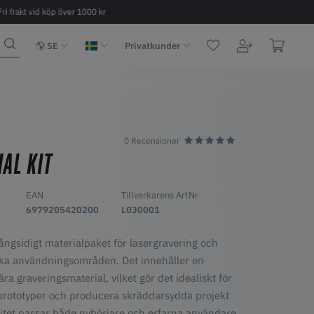
Fri frakt vid köp över 1000 kr
Snabb leverans 2 - 6 dagar
SE
Privatkunder
0 Recensioner
IAL KIT
EAN
Tillverkarens ArtNr
6979205420200
L030001
mångsidigt materialpaket för lasergravering och
ika användningsområden. Det innehåller en
a graveringsmaterial, vilket gör det idealiskt för
a prototyper och producera skräddarsydda projekt
Kitet passar både nybörjare och erfarna användare