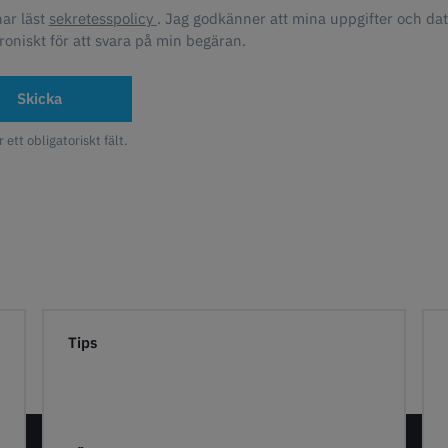
har läst
sekretesspolicy
. Jag godkänner att mina uppgifter och da
roniskt för att svara på min begäran.
Skicka
r ett obligatoriskt fält.
Tips