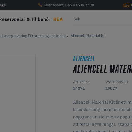
agar
Kundservice + 46 40 684 97 90
Reservdelar & Tillbehör
REA
 Lasergravering Förbrukningsmaterial
Aliencell Material Kit
ALIENCELL
ALIENCELL MATER
Artikel nr.
Variations-ID
34071
19877
Aliencell Material Kit är ett 
laserskärning inom en rad ol
noggrant utvald mix av populär
att testa inställningar, skap
med professionellt resultat. 