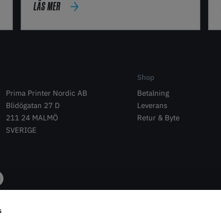
LÄS MER
Shop
Prima Printer Nordic AB
Betalning
Blidögatan 27 D
Leverans
211 24 MALMÖ
Retur & Byte
SVERIGE
s