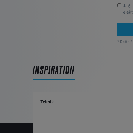
Jag 
elekt
* Detta ä
INSPIRATION
Teknik