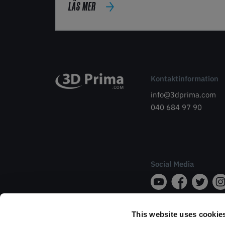
LÄS MER
Kontaktinformation
info@3dprima.com
040 684 97 90
Social Media
This website uses cookie