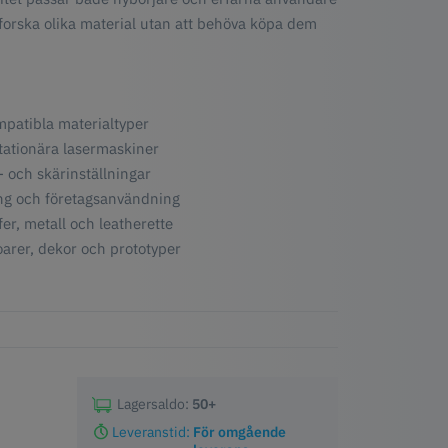
utforska olika material utan att behöva köpa dem
mpatibla materialtyper
stationära lasermaskiner
r- och skärinställningar
ing och företagsanvändning
fer, metall och leatherette
soarer, dekor och prototyper
Lagersaldo:
50+
Leveranstid:
För omgående