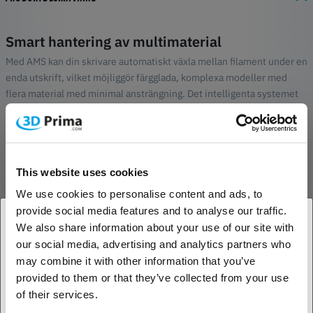
Smart hantering av multimaterial
Med AMS kan din skrivare automatiskt växla mellan filament under en
enda utskrift, vilket möjliggör färgglada, komplexa modeller med
flera material med minimal ansträngning. Det intelligenta systemet
spårar filamentstatus, uppskattar återstående mängd och förhindrar
fel som trassel eller brott.
Expanderbar, effektiv design
This website uses cookies
Varje AMS-modul rymmer upp till fyra spolar och upp till fyra AMS-
enheter kan användas samtidigt, vilket ger totalt sexton spolar för
We use cookies to personalise content and ads, to
utökade arbetsflöden med flera färger eller material. Den modulära
provide social media features and to analyse our traffic.
designen gör expansionen sömlös och utrymmeseffektiv.
We also share information about your use of our site with
our social media, advertising and analytics partners who
1. Är du en företagskund eller en privatkund?
Optimalt skydd av filament
may combine it with other information that you’ve
Integrerade fuktsensorer och förseglade fack håller filamentet torrt
provided to them or that they’ve collected from your use
Företagskund
och klart, vilket skyddar materialets integritet även under långa eller
of their services.
intermittenta utskriftssessioner. Detta ger bättre vidhäftning,