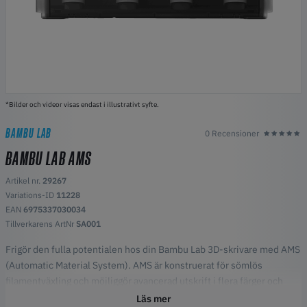
*Bilder och videor visas endast i illustrativt syfte.
BAMBU LAB
0 Recensioner
BAMBU LAB AMS
Artikel nr.
29267
Variations-ID
11228
EAN
6975337030034
Tillverkarens ArtNr
SA001
Frigör den fulla potentialen hos din Bambu Lab 3D-skrivare med AMS
(Automatic Material System). AMS är konstruerat för sömlös
filamentväxling och möjliggör avancerad utskrift i flera färger och
material utan manuella ingrepp - perfekt för användare som
Läs mer