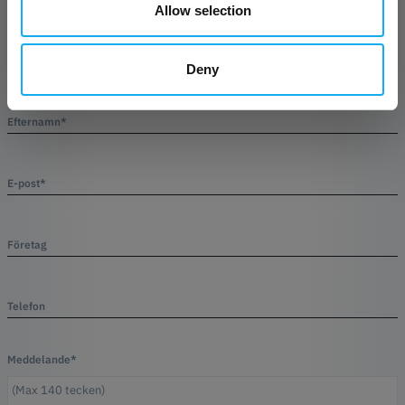
Allow selection
Artikel
Deny
Efternamn*
E-post*
Företag
Telefon
Meddelande*