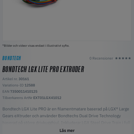
*Bilder och videor visas endast i illustrativt syfte.
BONDTECH
0 Recensioner
BONDTECH LGX LITE PRO EXTRUDER
Artikel nr.
30161
Variations-ID
12588
EAN
7350011410125
Tillverkarens ArtNr
EXT01LGX41012
Bondtech LGX Lite PRO är en filamentmatare baserad på LGX® Large
Gears eXtruder och använder Bondtechs Dual Drive Technology
baserad på större drivkugghjul. Inkluderar LGX Steel Drive Train i full
storlek, underhållsfönster och filamentspänningsspak med 5
Läs mer