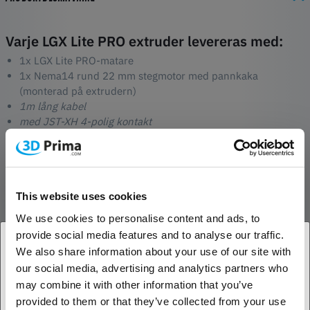
Varje LGX Lite PRO extruder levereras med:
1x LGX Lite PRO-matare
1x Nema14 rund 22 mm stegmotor med pannkaka
(monterad på extrudern)
1m lång kabel
med JST-XH 4-polig kontakt
1x 2mm sexkantsnyckel (rekommenderat verktyg)
1x Powered By Bondtech-klistermärke
Levereras även med ytterligare tillbehör:
This website uses cookies
1x Krage med push-fit (insatt)
1x 30 mm PTFE-rör för användning i PTFE-röradapter
We use cookies to personalise content and ads, to
8x M3 fyrkantsmuttrar för förstärkning av monteringshål
provide social media features and to analyse our traffic.
(monterade)
We also share information about your use of our site with
our social media, advertising and analytics partners who
1. Är du en företagskund eller en privatkund?
RECENSIONER
may combine it with other information that you’ve
provided to them or that they’ve collected from your use
Företagskund