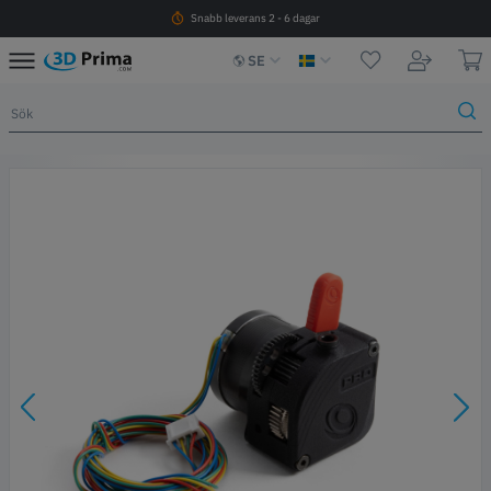
Snabb leverans 2 - 6 dagar
SE