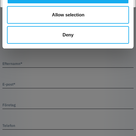
Allow selection
Artikel
Deny
Efternamn*
E-post*
Företag
Telefon