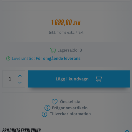
förinställningar (öppen, styv, hård styv/semi flexibel, flexibel, mjuk
flexibel).
Höjdpunkter
1 699,00
SEK
Högt vridmoment
Fler förinställningar för förspänning
Inkl. moms exkl.
Frakt
V2 style housing build
ökad motståndskraft mot värme
mikroformfaktor, fjäderlätt och litet fotavtryck
Lagersaldo:
3
stora drivhjul för förbättrat filamentgrepp
Leveranstid:
För omgående leverans
Lägg i kundvagn
Önskelista
Frågor om artikeln
Tillverkarinformation
PRODUKTBESKRIVNING