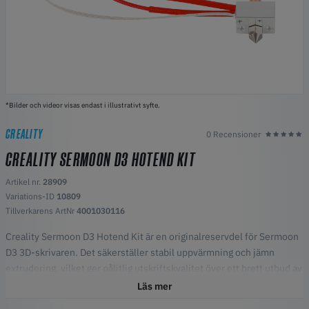
*Bilder och videor visas endast i illustrativt syfte.
CREALITY
0 Recensioner
CREALITY SERMOON D3 HOTEND KIT
Artikel nr.
28909
Variations-ID
10809
Tillverkarens ArtNr
4001030116
Creality Sermoon D3 Hotend Kit är en originalreservdel för Sermoon
D3 3D-skrivaren. Det säkerställer stabil uppvärmning och jämn
extrudering, vilket ger pålitlig utskriftskvalitet över ett brett utbud av
material. Byggt med hållbara komponenter är hotend-kitet enkelt att
Läs mer
installera och underhålla.