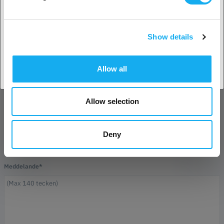
Efternamn*
Show details
Acceptera land
Allow all
E-post*
Allow selection
Företag
Deny
Telefon
Meddelande*