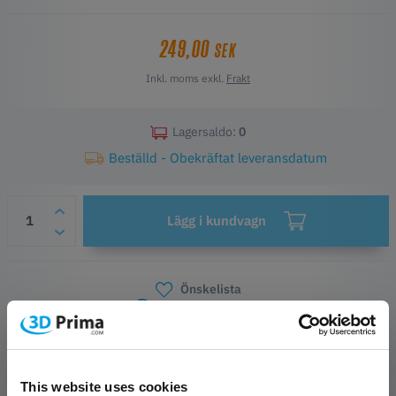
Viktiga egenskaper
249,00
SEK
Original Creality-reservdel
Stabil uppvärmning och jämn extrudering
Inkl. moms exkl.
Frakt
Hållbara komponenter för långvarig användning
Säkerställer pålitlig utskriftskvalitet
Kompatibel med Creality Sermoon D3
Lagersaldo:
0
Enkel att installera och underhålla
Beställd - Obekräftat leveransdatum
Lägg i kundvagn
Önskelista
Frågor om artikeln
Tillverkarinformation
PRODUKTBESKRIVNING
This website uses cookies