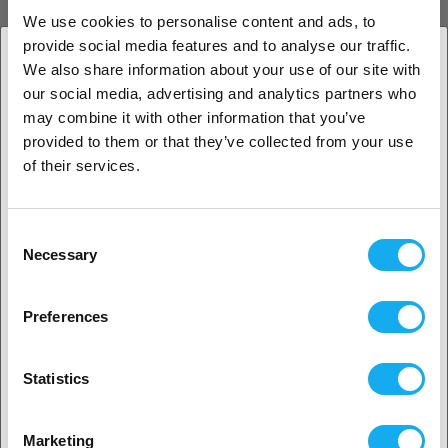
We use cookies to personalise content and ads, to
Creality Sermoon D3 Hotend Kit är en original reservdel för Sermoon
provide social media features and to analyse our traffic.
D3. Den säkerställer stabil uppvärmning och jämn extrusion, vilket
We also share information about your use of our site with
ger pålitlig och konsekvent utskriftskvalitet. Tillverkad i slitstarka
komponenter och enkel att installera och underhålla.
our social media, advertising and analytics partners who
1. Är du en företagskund eller en privatkund?
may combine it with other information that you’ve
RECENSIONER
provided to them or that they’ve collected from your use
Företagskund
of their services.
Privat kund
Consent
Necessary
Selection
2. Ser ut som om du kommer från
USA
FRÅGOR OM ARTIKELN?
Preferences
Ja, fortsätt
Statistics
Artikel
Nej? Välj ditt land!
Marketing