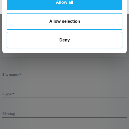
Allow all
FRÅGOR OM ARTIKELN?
Allow selection
Artikel
Deny
Efternamn*
E-post*
Företag