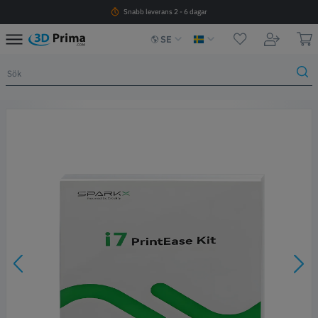
Snabb leverans 2 - 6 dagar
SE