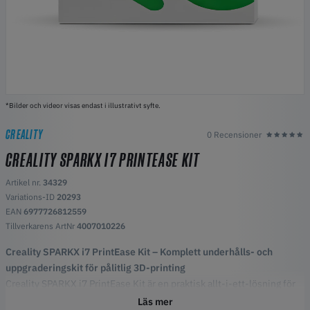
*Bilder och videor visas endast i illustrativt syfte.
CREALITY
0 Recensioner
CREALITY SPARKX I7 PRINTEASE KIT
Artikel nr.
34329
Variations-ID
20293
EAN
6977726812559
Tillverkarens ArtNr
4007010226
Creality SPARKX i7 PrintEase Kit – Komplett underhålls- och
uppgraderingskit för pålitlig 3D-printing
Creality SPARKX i7 PrintEase Kit är en praktisk allt-i-ett-lösning för
underhåll, reparationer och uppgraderingar av din SPARKX i7 3D-
Läs mer