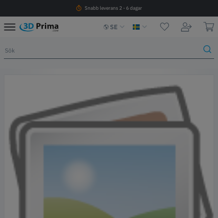
Snabb leverans 2 - 6 dagar
SE