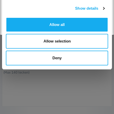
Show details
Acceptera land
E-post*
Allow all
Företag
Allow selection
Telefon
Deny
Meddelande*