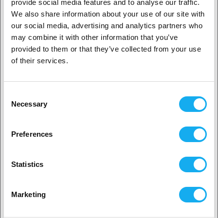
provide social media features and to analyse our traffic.
We also share information about your use of our site with
our social media, advertising and analytics partners who
RECENSIONER
1. Är du en företagskund eller en privatkund?
may combine it with other information that you’ve
provided to them or that they’ve collected from your use
Företagskund
of their services.
Privat kund
Consent
FRÅGOR OM ARTIKELN?
Necessary
Selection
2. Ser ut som om du kommer från
USA
Preferences
Ja, fortsätt
Artikel
Statistics
Nej? Välj ditt land!
Marketing
Efternamn*