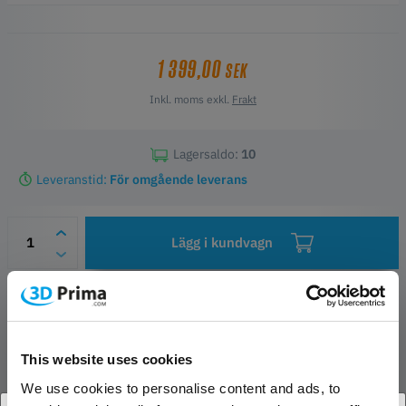
1 399,00
SEK
Inkl. moms exkl.
Frakt
Lagersaldo:
10
Leveranstid:
För omgående leverans
Lägg i kundvagn
Önskelista
Frågor om artikeln
Tillverkarinformation
This website uses cookies
We use cookies to personalise content and ads, to
PRODUKTBESKRIVNING