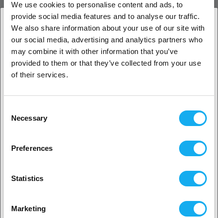
We use cookies to personalise content and ads, to
Kraftfull skärning med precis gravering
provide social media features and to analyse our traffic.
Även om modulen är optimerad för skärprestanda levererar den
We also share information about your use of our site with
också utmärkt graveringskvalitet. Detaljerad grafik, logotyper, text
our social media, advertising and analytics partners who
1. Är du en företagskund eller en privatkund?
och dekorativa mönster kan graveras med skarpa konturer, vilket gör
may combine it with other information that you’ve
modulen lämplig för både kreativa och kommersiella applikationer.
provided to them or that they’ve collected from your use
Företagskund
Kombinationen av hastighet, kraft och precision gör modulen till en
of their services.
mångsidig lösning för användare som regelbundet växlar mellan
skärning och gravering.
Privat kund
Consent
Idealisk för produktion och företag
Necessary
Selection
Falcon T1 40W Diode Laser Module passar särskilt bra för verkstäder,
2. Ser ut som om du kommer från
USA
makerspaces, nätbutiker och småföretag som producerar
Preferences
kundanpassade produkter. Förmågan att bearbeta material snabbare
Ja, fortsätt
bidrar till ökad produktivitet samtidigt som den höga finishkvaliteten
som förväntas av professionella laserprojekt bibehålls.
Statistics
Utöka prestandan hos din Falcon T1
Nej? Välj ditt land!
För användare som vill maximera effektivitet och
Marketing