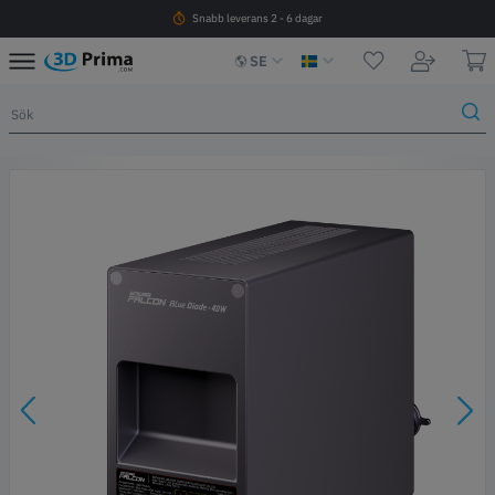
Snabb leverans 2 - 6 dagar
SE