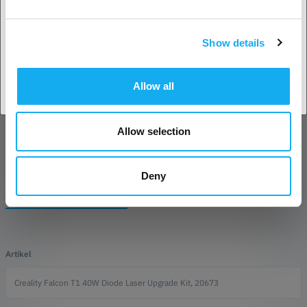
materialbearbetningskapacitet är 40W Diode Module ett kraftfullt
uppgraderingsalternativ. Den utökar Falcon T1-plattformen med
förbättrad skärprestanda samtidigt som flexibiliteten i Crealitys
Show details
Acceptera land
utbytbara lasermodulsystem bevaras.
RECENSIONER
Allow all
Allow selection
Deny
FRÅGOR OM ARTIKELN?
Artikel