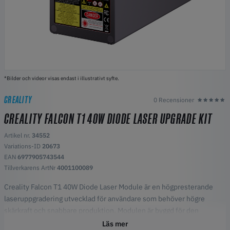
*Bilder och videor visas endast i illustrativt syfte.
CREALITY
0 Recensioner
CREALITY FALCON T1 40W DIODE LASER UPGRADE KIT
Artikel nr.
34552
Variations-ID
20673
EAN
6977905743544
Tillverkarens ArtNr
4001100089
Creality Falcon T1 40W Diode Laser Module är en högpresterande
laseruppgradering utvecklad för användare som behöver högre
skärkraft och snabbare produktion. Modulen är byggd för den
modulära Falcon T1-laserplattformen och levererar förbättrad
Läs mer