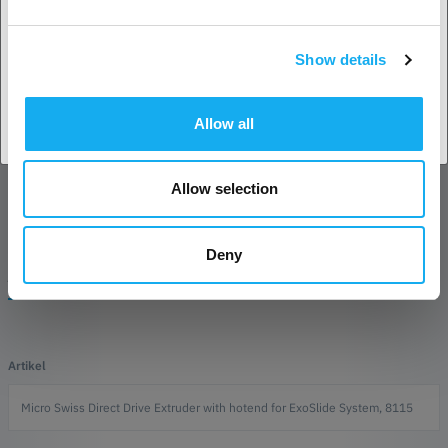
VAD INGÅR
RECENSIONER
Show details
Acceptera land
PDF
Allow all
Allow selection
Deny
FRÅGOR OM ARTIKELN?
Artikel