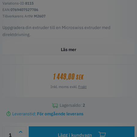
Variations-ID
8115
EAN
0769407527786
Tillverkarens ArtNr
M2607
Uppgradera din extruder till en Microswiss extruder med
direktdrivning.
Funktioner
Läs mer
Ingen modifiering krävs, enkel plug and play
Inga tryckta parenteser eller smörgåsar
1 449,00
SEK
Inkl. moms exkl.
Frakt
Lagersaldo:
2
Leveranstid:
För omgående leverans
Lägg i kundvagn