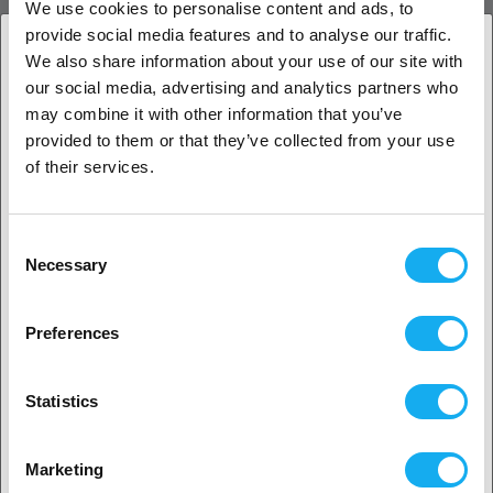
We use cookies to personalise content and ads, to
Dubbel drivning
provide social media features and to analyse our traffic.
Härdat verktygsstål, CNC-precisionsskurna kugghjul
We also share information about your use of our site with
Justerbart trådgrepp
our social media, advertising and analytics partners who
1. Är du en företagskund eller en privatkund?
Enkel laddning av filament
may combine it with other information that you’ve
Kort, mycket begränsad filamentbana
provided to them or that they’ve collected from your use
Företagskund
Skriver ut flexibla filament med hög hastighet och
of their services.
noggrannhet
Utmärkt kontroll av extrudering
Privat kund
Lättviktig aluminiumkropp
Consent
Necessary
Passar:
Selection
2. Ser ut som om du kommer från
USA
Skrivare med ExoSlide System
Även om den här uppgraderingen ska passa en viss modell
Preferences
Ja, fortsätt
kan skrivartillverkarna ändra sina specifikationer utan
förvarning. Se till att din motor har en avtagbar
extruderväxel (med en skruva och inte tryckt på axeln), och
Statistics
om inte, kan du behöva köpa en ny motor för den här
Nej? Välj ditt land!
uppgraderingen.
Marketing