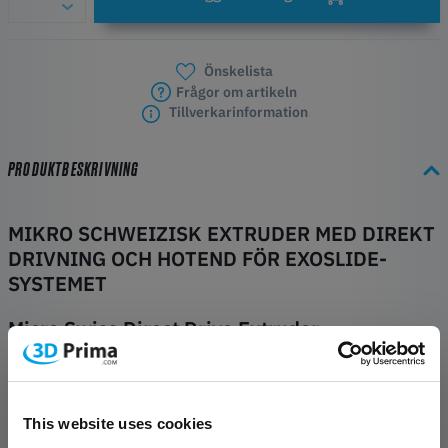
Önskelista
Frågor om artikeln
Tillverkarinformation
PRODUKTBESKRIVNING
MIKRO SCHWEIZISK EXTRUDER MED DIREKT
DRIVNING OCH HOTEND FÖR EXOSLIDE-
SYSTEMET
Micro Swiss Direct Drive Extruder
konfigurerad för ExoSlide System.
Ingen modifiering krävs, enkel plug and play
Inga tryckta parenteser eller smörgåsar
This website uses cookies
Funktioner: