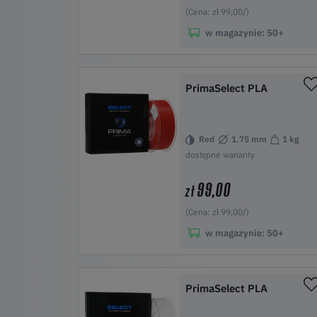
(Cena: zł 99,00/)
w magazynie:
50+
Do koszyka
PrimaSelect PLA
Red
1.75 mm
1 kg
dostępne warianty
99,00
zł
(Cena: zł 99,00/)
w magazynie:
50+
Do koszyka
PrimaSelect PLA