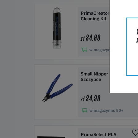
Do koszyka
PrimaCreator Nozzle
Cleaning Kit
34,90
zł
w magazynie:
50+
Do koszyka
Small Nipper |
Szczypce
34,90
zł
w magazynie:
50+
Do koszyka
PrimaSelect PLA