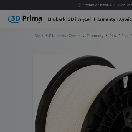
Darmowa dostawa od 200 PLN !
Szybka dostawa w 2 - 6 dni (na
Drukarki 3D i więcej
Filamenty i Żywi
Filamenty i Żywice
Filamenty
PLA
Inne 