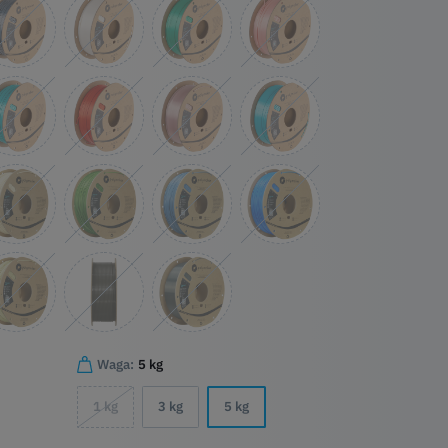
Waga:
5 kg
1 kg
3 kg
5 kg