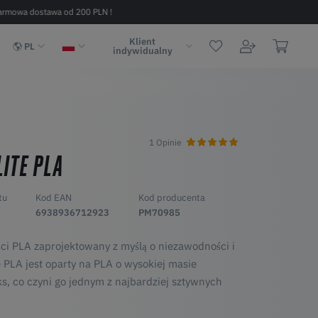
armowa dostawa od 200 PLN !
Szybka dostawa w 2 - 6 dni (na terenie
Klient
PL
indywidualny
1 Opinie
ITE PLA
tu
Kod EAN
Kod producenta
6938936712923
PM70985
ści PLA zaprojektowany z myślą o niezawodności i
e PLA jest oparty na PLA o wysokiej masie
, co czyni go jednym z najbardziej sztywnych