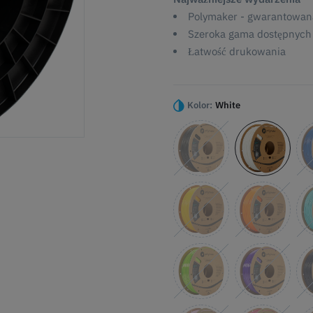
Polymaker - gwarantowana
Szeroka gama dostępnych
Łatwość drukowania
Kolor:
White