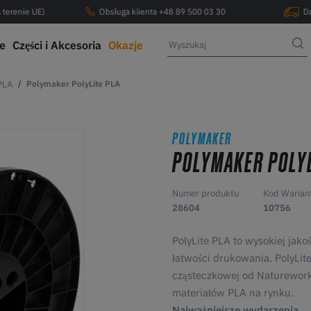
 terenie UE)
Obsługa klienta +48 89 500 03 30
D
ce
Części i Akcesoria
Okazje
PLA
Polymaker PolyLite PLA
POLYMAKER
POLYMAKER POLYL
Numer produktu
Kod Warian
28604
10756
PolyLite PLA to wysokiej jako
łatwości drukowania. PolyLit
cząsteczkowej od Natureworks
materiałów PLA na rynku.
Najważniejsze wydarzenia