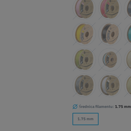
Średnica filamentu:
1.75 mm
1.75 mm