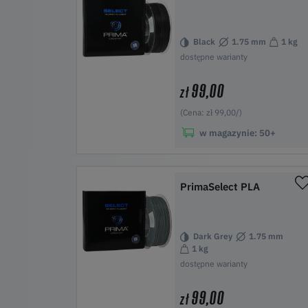
Black
1.75 mm
1 kg
dostępne warianty
99,00
zł
(Cena: zł 99,00/)
w magazynie:
50+
Do koszyka
PrimaSelect PLA
Dark Grey
1.75 mm
1 kg
dostępne warianty
99,00
zł