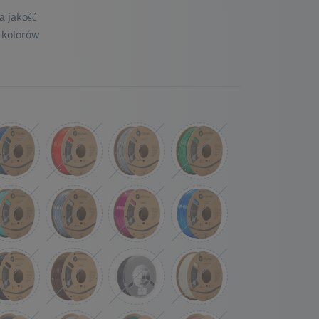
 jakość
 kolorów