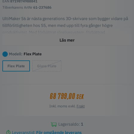
EAN
8719874988841
Tillverkarens ArtNr
61-237686
UltiMaker S6 är nästa generations 3D-skrivare som bygger vidare på
tillförlitligheten hos S5, men med upp till fyra gånger högre
produktivitet. Med förbättrat rörelsesystem, förbättrad
autokalibrering och valbar byggplatta levererar S6 snabbare,
Läs mer
smartare och mer flexibel 3D-utskrift för professionella användare.
Viktiga funktioner
Modell:
Flex Plate
Cheetah motion planner ger snabbare och mer exakt utskrift
Flex Plate
Glass Plate
Generös byggvolym på 330 x 240 x 300 mm
Dubbel extrudering för flera material och lösliga stödstrukturer
Välj mellan glasplatta och flexplatta beroende på behov
Full integration med UltiMaker Cura och Digital Factory
Intuitiv pekskärm med guidat arbetsflöde
68 799,00
SEK
Inkl. moms exkl.
Frakt
Lagersaldo:
1
Leveranstid:
För omgående leverans