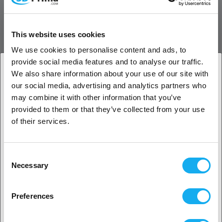
Flexibel materialhantering
S6 är kompatibel med över 300 material, inklusive kompositer med
This website uses cookies
kolfiber, flexibla filament och vattenlösliga stödmaterial. Med dubbel
extrudering kan du enkelt skriva ut komplexa geometrier och
We use cookies to personalise content and ads, to
funktionella modeller i flera material samtidigt.
provide social media features and to analyse our traffic.
We also share information about your use of our site with
Välj rätt byggplatta för ditt behov
our social media, advertising and analytics partners who
1. Är du en företagskund eller en privatkund?
Glasplatta: Erbjuder en plan och stabil yta med utmärkt
may combine it with other information that you’ve
vidhäftning för standardmaterial som PLA. Enkel att rengöra
provided to them or that they’ve collected from your use
Företagskund
och idealisk för prototyper och visuella modeller.
of their services.
Flexplatta: Magnetmonterad stålplatta som är enkel att böja,
vilket gör det snabbt och smidigt att ta bort utskrifter –
Privat kund
perfekt för produktion i hög takt och för material som
Consent
tenderar att slå sig.
Necessary
Selection
2. Ser ut som om du kommer från
USA
Med S6 kan du anpassa byggplattan utifrån arbetsflöde och
materialval.
Preferences
Ja, fortsätt
Smidigt arbetsflöde och fjärrstyrning