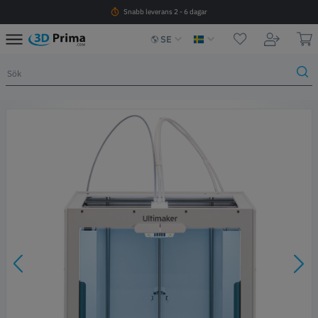
Snabb leverans 2 - 6 dagar
SE