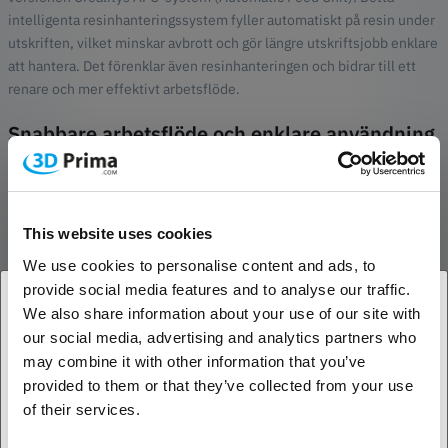
intelligenta resinhanteringssystem fyller automatiskt på resin under
utskriften, vilket minskar avbrott och gör längre utskriftsjobb enklare
att hantera. Det förenklar även resinhanteringen och bidrar till ett
renare och mer effektivt arbetsflöde.
Snabbare arbetsflöde och enklare användning
HALOT-X1 Combo är utformad för att minska förberedelsetiden och
förenkla den dagliga användningen. Den nivåfria designen gör det
möjligt att komma igång snabbt utan komplicerade
kalibreringsprocedurer. En snabbfästad byggplatta gör
This website uses cookies
modellborttagning snabb och smidig samtidigt som den minskar det
We use cookies to personalise content and ads, to
kladd som ofta förknippas med resinutskrifter.
provide social media features and to analyse our traffic.
We also share information about your use of our site with
Intelligent utskriftsupplevelse
our social media, advertising and analytics partners who
1. Är du en företagskund eller en privatkund?
När skrivaren används tillsammans med kompatibla Creality-resiner
may combine it with other information that you’ve
kan den automatiskt identifiera resinprofiler via RFID-teknik och
provided to them or that they’ve collected from your use
Företagskund
hämta optimerade utskriftsparametrar. Detta förenklar installationen
of their services.
och kan bidra till jämnare resultat mellan olika utskrifter.