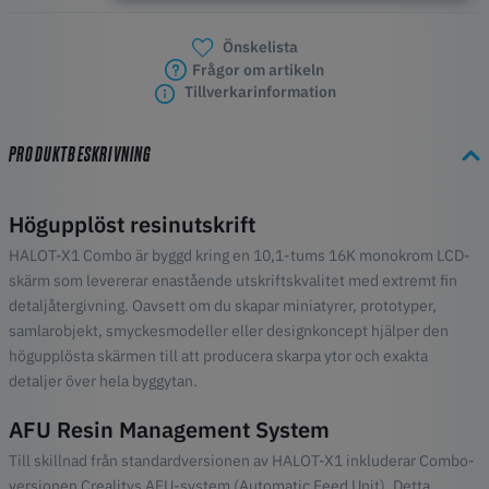
Snabbfästad byggplatta för enklare borttagning av modeller
Intelligent resinigenkänning med RFID-kompatibla Creality-
Önskelista
resiner
Frågor om artikeln
Tillverkarinformation
PRODUKTBESKRIVNING
Högupplöst resinutskrift
HALOT-X1 Combo är byggd kring en 10,1-tums 16K monokrom LCD-
skärm som levererar enastående utskriftskvalitet med extremt fin
detaljåtergivning. Oavsett om du skapar miniatyrer, prototyper,
samlarobjekt, smyckesmodeller eller designkoncept hjälper den
högupplösta skärmen till att producera skarpa ytor och exakta
detaljer över hela byggytan.
AFU Resin Management System
Till skillnad från standardversionen av HALOT-X1 inkluderar Combo-
versionen Crealitys AFU-system (Automatic Feed Unit). Detta