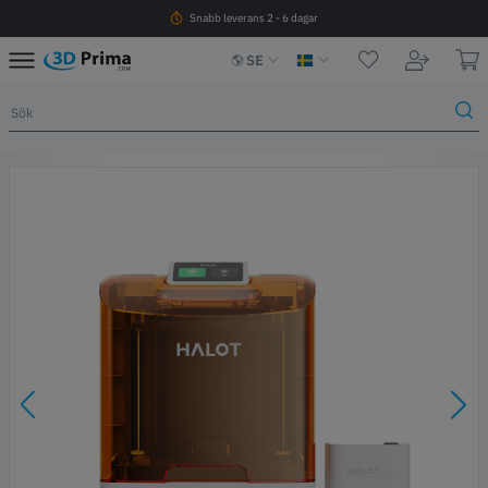
Snabb leverans 2 - 6 dagar
SE