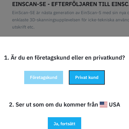
EINSCAN-SE - EFTERFÖLJAREN TILL EINS
EinScan-SE är nästa generation av EinScan-S med sin nya 
enklaste 3D-skanningsupplevelsen för icke-tekniska använda
utskrift etc.
Några höjdpunkter:
Tidsåtgång för en enda skanning: 1 sekund
Tid som behövs för en 360°-skanning i läget Automatisk
1. Är du en företagskund eller en privatkund?
Plug-and-play. Enkel installation och mer intelligent des
Helt ny integrerad och smartare design, med ett mindre f
Företagskund
Privat kund
.
2. Ser ut som om du kommer från
USA
GOR OM ARTIKELN?
Ja, fortsätt