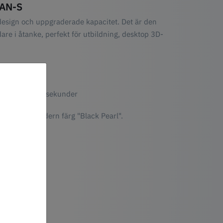
CAN-S
design och uppgraderade kapacitet. Det är den
re i åtanke, perfekt för utbildning, desktop 3D-
 skanning: 45 sekunder
ign
otavtryck Modern färg "Black Pearl".