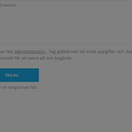
har läst
sekretesspolicy
. Jag godkänner att mina uppgifter och da
roniskt för att svara på min begäran.
Skicka
r ett obligatoriskt fält.