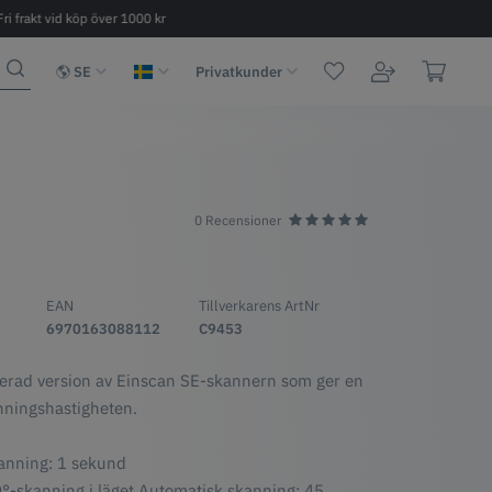
Fri frakt vid köp över 1000 kr
Snabb leverans 2 - 6 dagar
SE
Privatkunder
0 Recensioner
EAN
Tillverkarens ArtNr
6970163088112
C9453
erad version av Einscan SE-skannern som ger en
nningshastigheten.
kanning: 1 sekund
°-skanning i läget Automatisk skanning: 45