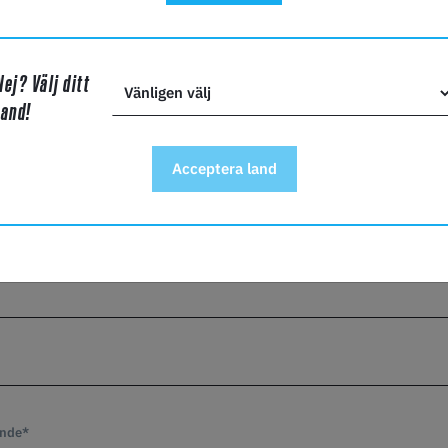
Nej? Välj ditt
land!
Acceptera land
mn*
nde*