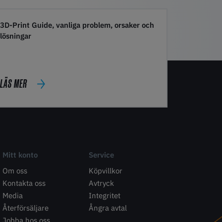
3D-Print Guide, vanliga problem, orsaker och
lösningar
LÄS MER
Mitt konto
Service
Om oss
Köpvillkor
Kontakta oss
Avtryck
Media
Integritet
Återförsäljare
Ångra avtal
Jobba hos oss