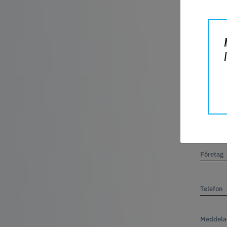
Artikel
Efterna
E-post*
Företag
Telefon
Meddela