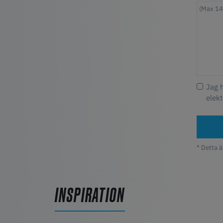
Jag 
elekt
* Detta ä
INSPIRATION