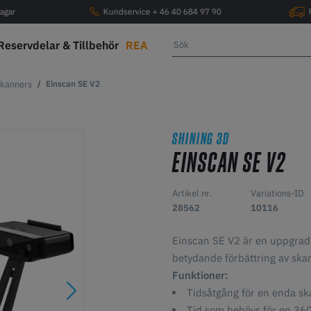
agar
Kundservice + 46 40 684 97 90
Reservdelar & Tillbehör
REA
kanners
Einscan SE V2
SHINING 3D
EINSCAN SE V2
Artikel nr.
Variations-ID
28562
10116
Einscan SE V2 är en uppgrad
betydande förbättring av ska
Funktioner:
Tidsåtgång för en enda s
Tid som behövs för en 360