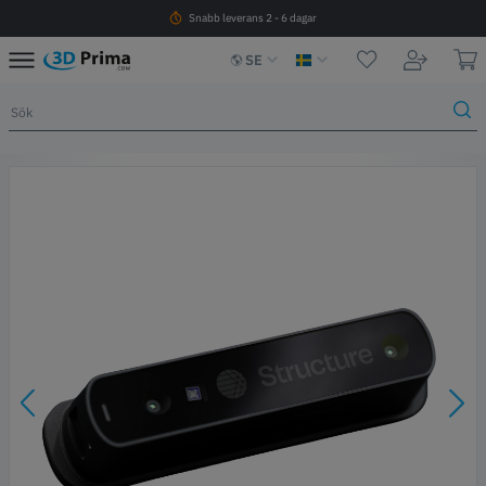
Snabb leverans 2 - 6 dagar
SE