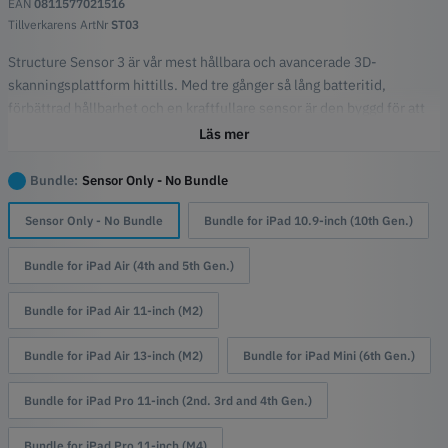
EAN
0811577021516
Tillverkarens ArtNr
ST03
Structure Sensor 3 är vår mest hållbara och avancerade 3D-
skanningsplattform hittills. Med tre gånger så lång batteritid,
förbättrad hållbarhet och en kraftfullare sensor är den byggd för att
klara kraven vid professionell användning. Oavsett om du skannar på
Läs mer
en klinik eller på språng är den utformad för att leverera exakta och
tillförlitliga resultat.
Se till att välja rätt iPad-modell från listan för
Bundle:
Sensor Only - No Bundle
att få rätt fäste och kabel.
Sensor Only - No Bundle
Bundle for iPad 10.9-inch (10th Gen.)
Höjdpunkter
Tre gånger så lång batteritid för längre scanningssessioner
Bundle for iPad Air (4th and 5th Gen.)
Förbättrad hållbarhet med ett förstärkt hölje och
monteringsplatta i aluminium
Bundle for iPad Air 11-inch (M2)
Mer kraft med en ny neural processor och förbättrade Structure
SDK-funktioner
Bundle for iPad Air 13-inch (M2)
Bundle for iPad Mini (6th Gen.)
Detektering och mätning av anatomiska landmärken i Structure
Cloud
Bundle for iPad Pro 11-inch (2nd. 3rd and 4th Gen.)
Fabrikskalibrering för långvarig noggrannhet
Fungerar med hundratals appar som stöds, inklusive Structure
Bundle for iPad Pro 11-inch (M4)