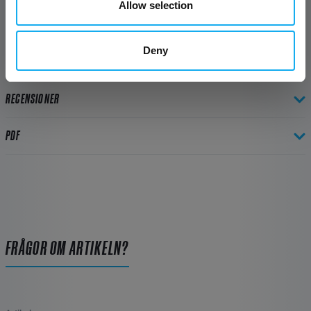
Allow selection
Med rätt inställning är Structure Sensor 3 redo att hjälpa dig att ta
högkvalitativa 3D-skanningar när du behöver dem.
Deny
TEKNISKA SPECIFIKATIONER
RECENSIONER
PDF
FRÅGOR OM ARTIKELN?