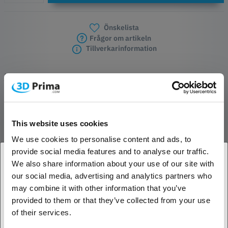
Önskelista
Frågor om artikeln
Tillverkarinformation
PRODUKTBESKRIVNING
Mer kraft, fler möjligheter
This website uses cookies
Structure Sensor 3 har en helt ny neural processor och en
omdesignad sensor som ger tre gånger så hög prestanda som tidigare
We use cookies to personalise content and ads, to
modeller. Med avancerade Structure SDK-funktioner och stöd för
provide social media features and to analyse our traffic.
detektering av anatomiska landmärken i Structure Cloud är det
We also share information about your use of our site with
enklare än någonsin att få högkvalitativa skanningar direkt från
our social media, advertising and analytics partners who
1. Är du en företagskund eller en privatkund?
förpackningen.
may combine it with other information that you’ve
provided to them or that they’ve collected from your use
Längre batteritid
Företagskund
of their services.
Med tre gånger så hög batterikapacitet och 20 % lägre