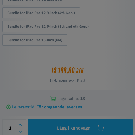
Capture
Bundle for iPad Pro 12.9-inch (4th Gen.)
Bundle for iPad Pro 12.9-inch (5th and 6th Gen.)
Bundle for iPad Pro 13-inch (M4)
13 199,00
SEK
Inkl. moms exkl.
Frakt
Lagersaldo:
13
Leveranstid:
För omgående leverans
Lägg i kundvagn