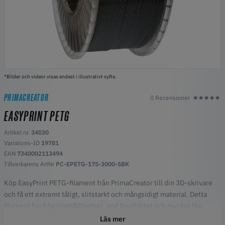
*Bilder och videor visas endast i illustrativt syfte.
PRIMACREATOR
0 Recensioner
EASYPRINT PETG
Artikel nr.
34030
Variations-ID
19781
EAN
7340002113494
Tillverkarens ArtNr
PC-EPETG-175-3000-SBK
Köp EasyPrint PETG-filament från PrimaCreator till din 3D-skrivare
och få ett extremt tåligt, slitstarkt och mångsidigt material. Detta
filament har hög slaghållfasthet, god flexibilitet och mycket låg
materialkrympning. Tack vare sina materialegenskaper kan detta
Läs mer