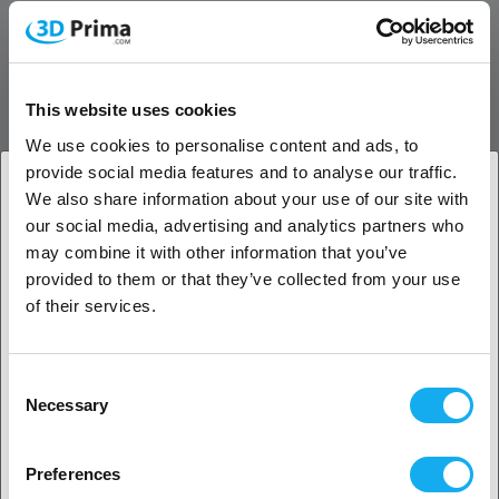
Bra vidhäftning av skikten och låg skevhet
Detta PETG-filament kännetecknas av mycket god vidhäftning mellan
lagren. Detta och dess låga tendens till skevhet gör den mycket lätt
This website uses cookies
att skriva ut. Om du har en 3D-skrivare med en uppvärmningsbar
byggplattform rekommenderar vi en temperaturinställning på 40-60
We use cookies to personalise content and ads, to
°C.
provide social media features and to analyse our traffic.
We also share information about your use of our site with
3D-utskrift av förpackningar, föremål och
our social media, advertising and analytics partners who
1. Är du en företagskund eller en privatkund?
delar i högsta kvalitet
may combine it with other information that you’ve
EasyPrint PETG är utan tvekan ett av de bästa filamenten för din 3D-
provided to them or that they’ve collected from your use
Företagskund
skrivare. 3D-skriv ut förpackningar, föremål och komponenter med
of their services.
utmärkt kvalitet och en ädel yta. Filamentet är kvalitetskontrollerat
Privat kund
under hela tillverkningsprocessen. Detta garanterar att du får en
perfekt filamentspole med varje beställning. Additivt producerade
Consent
Necessary
föremål med utmärkt kvalitet och en ädel yta.
Selection
2. Ser ut som om du kommer från
USA
3D-utskrift av PETG i ett brett
Preferences
temperaturområde
Ja, fortsätt