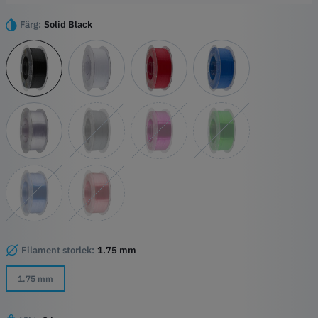
PETG-filament enkelt användas i många FFF/FDM 3D-skrivare.
Färg:
Solid Black
Materialegenskaper för EasyPrint PETG-filament:
PETG-filament av hög kvalitet för din 3D-skrivare
Uppnå imponerande ytor med ett ädelt utseende - Beroende på
färg eller väggtjocklek transparent eller lätt genomskinlig
EasyPrint PETG-filament är lätt att bearbeta i ett brett
temperaturområde.
Hög materialkvalitet och perfekt spolning av materialet på varje
rulle.
Filament storlek:
1.75 mm
1.75 mm