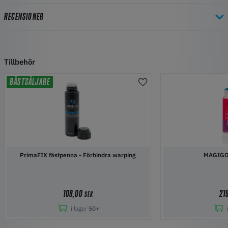
RECENSIONER
Tillbehör
BÄSTSÄLJARE
PrimaFIX fästpenna - Förhindra warping
MAGIGO
109,00
21
SEK
i lager
50+