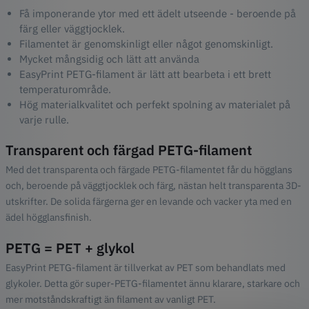
Få imponerande ytor med ett ädelt utseende - beroende på
färg eller väggtjocklek.
Filamentet är genomskinligt eller något genomskinligt.
Mycket mångsidig och lätt att använda
EasyPrint PETG-filament är lätt att bearbeta i ett brett
temperaturområde.
Hög materialkvalitet och perfekt spolning av materialet på
varje rulle.
Transparent och färgad PETG-filament
Med det transparenta och färgade PETG-filamentet får du högglans
och, beroende på väggtjocklek och färg, nästan helt transparenta 3D-
utskrifter. De solida färgerna ger en levande och vacker yta med en
ädel högglansfinish.
PETG = PET + glykol
EasyPrint PETG-filament är tillverkat av PET som behandlats med
glykoler. Detta gör super-PETG-filamentet ännu klarare, starkare och
mer motståndskraftigt än filament av vanligt PET.