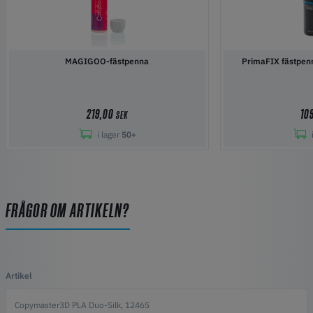
MAGIGOO-fästpenna
PrimaFIX fästpenn
219,00
10
SEK
i lager
50+
FRÅGOR OM ARTIKELN?
Artikel