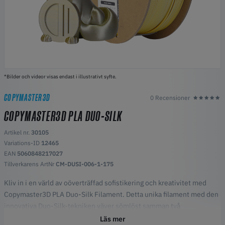
*Bilder och videor visas endast i illustrativt syfte.
COPYMASTER3D
0 Recensioner
COPYMASTER3D PLA DUO-SILK
Artikel nr.
30105
Variations-ID
12465
EAN
5060848217027
Tillverkarens ArtNr
CM-DUSI-006-1-175
Kliv in i en värld av oöverträffad sofistikering och kreativitet med
Copymaster3D PLA Duo-Silk Filament. Detta unika filament med den
innovativa Duo-Silk-tekniken väver sömlöst samman två
komplementfärger i en enda tråd och skapar utskrifter som uppvisar
Läs mer