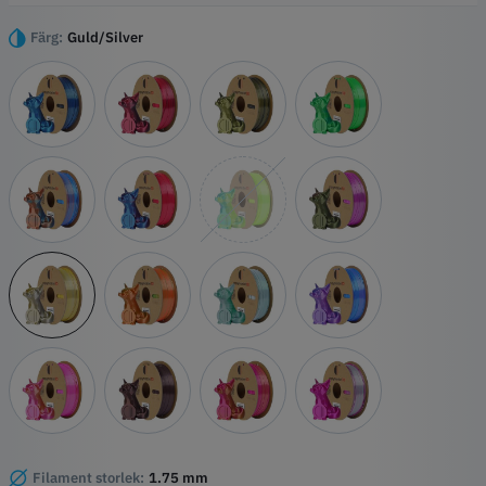
en harmonisk blandning av dubbeltonbriljans i varje lager.
Höjdpunkter
Färg:
Guld/Silver
Duo-Silk-teknik
Silkeslen textur
PLA-bas av hög kvalitet
Precisionsdetaljering
Filament storlek:
1.75 mm