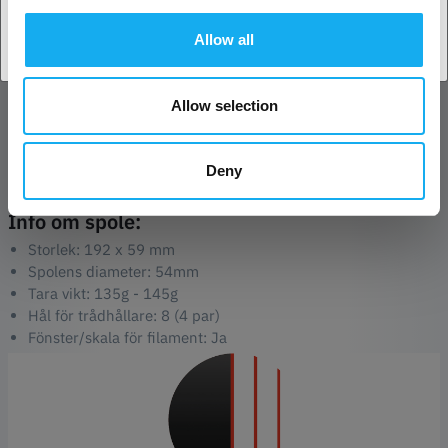
design med den innovativa dual-tone silk finishen.
Allow all
Förhöj din 3D-utskriftsupplevelse med Copymaster3D PLA Duo-Silk
Filament - där teknik och kreativitet sammanstrålar för att skapa
Allow selection
utskrifter som verkligen är extraordinära. Med sömlösa övergångar
mellan två toner, lyxig textur och precisionsdetaljer blir varje lager
ett mästerverk. Välj Copymaster3D för en utskriftsresa som
Deny
omdefinierar dual-tone elegans!
Info om spole:
Storlek: 192 x 59 mm
Spolens diameter: 54mm
Tara vikt: 135g - 145g
Hål för trådhållare: 8 (4 par)
Fönster/skala för filament: Ja