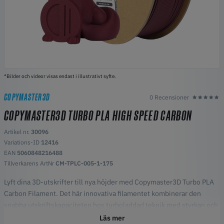
*Bilder och videor visas endast i illustrativt syfte.
COPYMASTER3D
0 Recensioner
COPYMASTER3D TURBO PLA HIGH SPEED CARBON
Artikel nr.
30096
Variations-ID
12416
EAN
5060848216488
Tillverkarens ArtNr
CM-TPLC-005-1-175
Lyft dina 3D-utskrifter till nya höjder med Copymaster3D Turbo PLA
Carbon Filament. Det här innovativa filamentet kombinerar den
snabba utskriftskapaciteten hos turboladdad teknik med styrkan och
hållbarheten hos kolfibrer, vilket gör att du enkelt kan skapa robusta
Läs mer