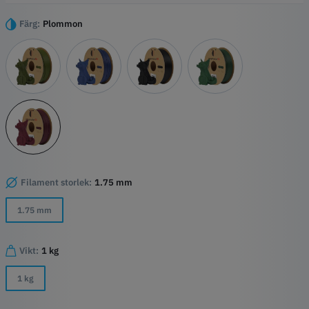
och effektiva utskrifter.
Färg:
Plommon
Höjdpunkter
Turbo-laddad utskrift
PLA-bas av hög kvalitet
Precisionsdetaljering
KolfiberFörstärkning
Filament storlek:
1.75 mm
1.75 mm
Vikt:
1 kg
1 kg