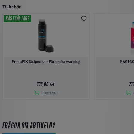
Tillbehör
BÄSTSÄLJARE
PrimaFIX fästpenna - Förhindra warping
MAGIGO
109,00
21
SEK
i lager
50+
FRÅGOR OM ARTIKELN?