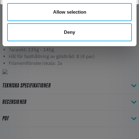
utskriftsresa som sätter fart på din kreativitet och förstärker dina
Allow selection
utskrifter!
Info om spolen:
Deny
Storlek: 192 x 59 mm
Centrumdiameter: 54 mm
Taravikt: 135g - 145g
Hål för fasthållning av glödtråd: 8 (4 par)
Filamentfönster/skala: Ja
TEKNISKA SPECIFIKATIONER
RECENSIONER
PDF