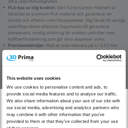
offra utskriftshastigheten.
PLA-bas av hög kvalitet:
Vårt Turbo Carbon Filament är
tillverkat av premium PLA-material och garanterar en
sömlös och effektiv utskriftsupplevelse. Säg farväl till vanliga
utskriftsproblem eftersom Copymaster3D garanterar
konsekvent, smidig skiktning för snabba utskrifter med
kolfiberförstärkning som gör dina skapelser unika.
Precisionsdetaljer:
Med en snäv tolerans på +/-0,03 mm
levererar Copymaster3D Turbo PLA Carbon Filament
hastighet utan kompromisser. Njut av snabb, exakt skiktning
som maximerar din utskriftseffektivitet och säkerställer att
varje utskrift inte bara är snabb utan också strukturellt
sund.
This website uses cookies
We use cookies to personalise content and ads, to
Applikationer:
provide social media features and to analyse our traffic.
Snabb prototyptillverkning med styrka: Sätt fart på din
We also share information about your use of our site with
prototypprocess med den extra styrkan hos kolfibrer.
our social media, advertising and analytics partners who
1. Är du en företagskund eller en privatkund?
Copymaster3D Turbo PLA Carbon Filament är perfekt för
may combine it with other information that you’ve
dem som kräver både snabbhet och hållbarhet i sina
provided to them or that they’ve collected from your use
prototypprojekt.
Företagskund