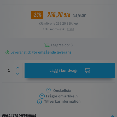
255,20
-20%
SEK
319,00 SEK
(Jämförpris 255,20 SEK/kg)
Inkl. moms exkl.
Frakt
Lagersaldo:
3
Leveranstid:
För omgående leverans
Lägg i kundvagn
Önskelista
Frågor om artikeln
Tillverkarinformation
PRODUKTBESKRIVNING