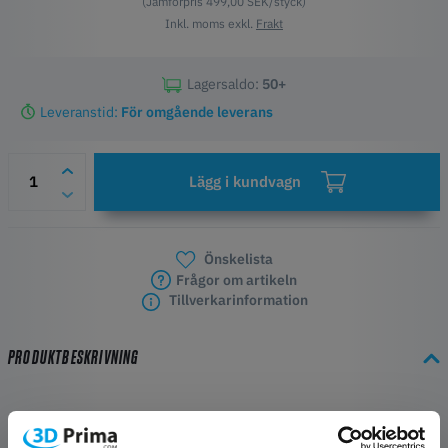
(Jämförpris 499,00 SEK/styck)
Inkl. moms exkl.
Frakt
Lagersaldo:
50+
Leveranstid:
För omgående leverans
Lägg i kundvagn
Önskelista
Frågor om artikeln
Tillverkarinformation
PRODUKTBESKRIVNING
Pålitlig och enkel att skriva ut