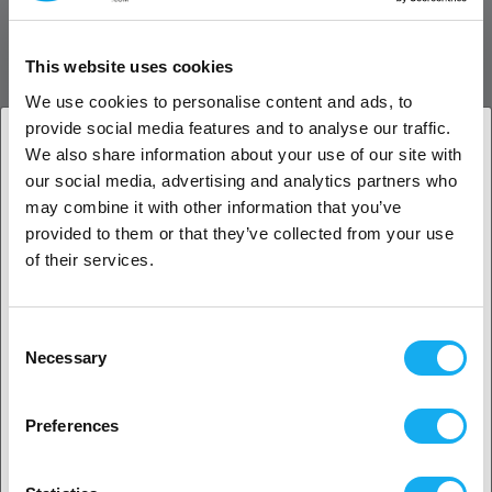
Fiberon PET-CF17 är ett utmärkt val om du behöver ett starkt och
hållbart material som ger bra och jämna utskrifter.
Kolfiberförstärkningen förbättrar styvheten utan att göra utskriften
This website uses cookies
alltför svår, och dess lägre fuktkänslighet innebär färre problem med
We use cookies to personalise content and ads, to
lagring och hantering.
provide social media features and to analyse our traffic.
Riktlinjer för tryckning
We also share information about your use of our site with
our social media, advertising and analytics partners who
För bästa resultat ska du använda en hotend helt i metall som kan nå
1. Är du en företagskund eller en privatkund?
may combine it with other information that you’ve
minst 270˚C och ett härdat munstycke för att hantera kolfiberns
provided to them or that they’ve collected from your use
slipande egenskaper. Beroende på luftfuktigheten i din arbetsyta kan
Företagskund
du behöva en filamenttork för att förhindra eventuella fuktrelaterade
of their services.
problem. Efter utskrift kan glödgning av dina delar ytterligare
Privat kund
förbättra deras styrka och värmebeständighet. Förvara filamentet
torrt när det inte används för att bibehålla optimal prestanda.
Consent
Necessary
Selection
RECENSIONER
2. Ser ut som om du kommer från
USA
Preferences
PDF
Ja, fortsätt