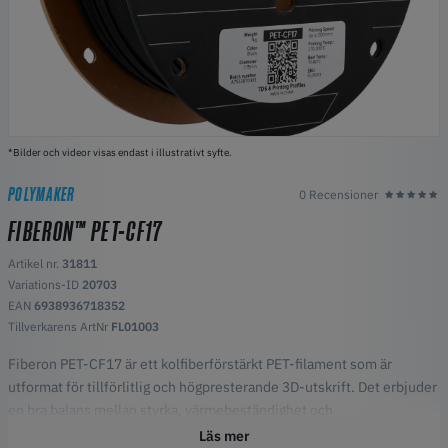
*Bilder och videor visas endast i illustrativt syfte.
POLYMAKER
0 Recensioner
FIBERON™ PET-CF17
Artikel nr.
31811
Variations-ID
20703
EAN
6938936718352
Tillverkarens ArtNr
FL01003
Fiberon PET-CF17 är ett kolfiberförstärkt PET-filament som är
utformat för tillförlitlig och högpresterande 3D-utskrift. Det erbjuder
en bra balans mellan styrka, värmebeständighet och
användarvänlighet, vilket gör det till ett utmärkt alternativ för
Läs mer