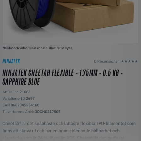
*Bilder och videor visas endast i illustrativt syfte.
NINJATEK
0 Recensioner
NINJATEK CHEETAH FLEXIBLE - 1.75MM - 0.5 KG -
SAPPHIRE BLUE
Artikel nr.
21663
Variations-ID
2697
EAN
0662345234160
Tillverkarens ArtNr
3DCH0217505
Cheetah® är det snabbaste och lättaste flexibla TPU-filamentet som
finns att skriva ut och har en branschledande hållbarhet och
slagstyrka som är 84 % högre än ABS. Cheetah är den perfekta