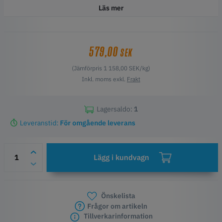
blandningen av snabbhet och slitstyrka.
Läs mer
Funktioner
Shorehårdhet=
95A
Utskrift vid hastigheter över 60 mm/s
med standard ABS-
579,00
SEK
inställningar
Betydligt
högre slagstyrka
än alla vanligt förekommande material
(Jämförpris 1 158,00 SEK/kg)
- 84 % högre än ABS!
Inkl. moms exkl.
Frakt
Branschledande
tålighet och hållbarhet
för att säkerställa
livslängd i tryckta delar
Lagersaldo:
1
Leveranstid:
För omgående leverans
Lägg i kundvagn
Önskelista
Frågor om artikeln
Tillverkarinformation