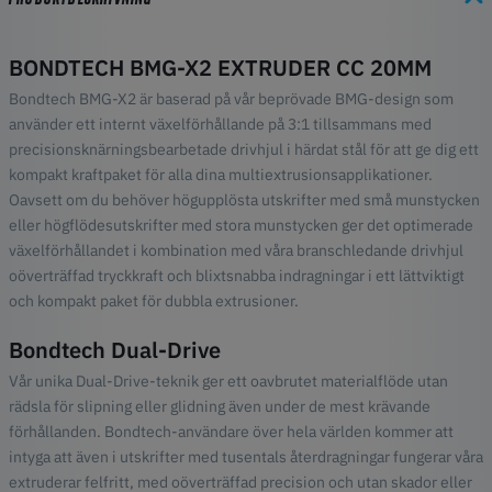
BONDTECH BMG-X2 EXTRUDER CC 20MM
Bondtech BMG-X2 är baserad på vår beprövade BMG-design som
använder ett internt växelförhållande på 3:1 tillsammans med
precisionsknärningsbearbetade drivhjul i härdat stål för att ge dig ett
kompakt kraftpaket för alla dina multiextrusionsapplikationer.
Oavsett om du behöver högupplösta utskrifter med små munstycken
eller högflödesutskrifter med stora munstycken ger det optimerade
växelförhållandet i kombination med våra branschledande drivhjul
oöverträffad tryckkraft och blixtsnabba indragningar i ett lättviktigt
och kompakt paket för dubbla extrusioner.
Bondtech Dual-Drive
Vår unika Dual-Drive-teknik ger ett oavbrutet materialflöde utan
rädsla för slipning eller glidning även under de mest krävande
förhållanden. Bondtech-användare över hela världen kommer att
intyga att även i utskrifter med tusentals återdragningar fungerar våra
extruderar felfritt, med oöverträffad precision och utan skador eller