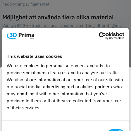
nedbrytning av filamentet.
Möjlighet att använda flera olika material
Vår nya BMG-extruder matar alla material med hög tillförlitlighet,
från glidande nyloner och mjuka TPU/TPE-filament till mycket styva
och ibland spröda kolfyllda höghållfasta material. Extrudern är
konstruerad för 1,75 mm filament, men har testats för att säkerställa
prestanda för filament från 1,5 mm upp till 2,0 mm vilket ger hög
This website uses cookies
tillförlitlighet oavsett tolerans för det använda filamentet.
We use cookies to personalise content and ads, to
Filamentbanan är helt styrd genom hela extruderhuset och höljet
upprätthåller snäva toleranser till drivhjulen vilket minskar risken för
provide social media features and to analyse our traffic.
felmatning av filamentet när hotend upplever ökat mottryck eller
We also share information about your use of our site with
mycket flexibla filament används.
our social media, advertising and analytics partners who
1. Är du en företagskund eller en privatkund?
may combine it with other information that you’ve
Justerbar spänning
provided to them or that they’ve collected from your use
Företagskund
Med tumskruvspännarna kan användaren finjustera det tryck som
of their services.
drivkuggarna utövar på filamentet. Detta ger dig möjlighet att justera
Privat kund
enligt dina preferenser och optimera för den typ av material du
använder.
Consent