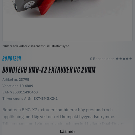
*Bilder och videor visas endast i illustrativt syfte.
BONDTECH
0 Recensioner
BONDTECH BMG-X2 EXTRUDER CC 20MM
Artikel nr.
23795
Variations-ID
4889
EAN
7350011410460
Tillverkarens ArtNr
EXT-BMGX2-2
Bondtech BMG-X2 extruder kombinerar hög prestanda och
upplösning med låg vikt och ett kompakt byggnadsutrymme.
Tillsammans med vår beprövade och mycket hyllade Dual-Drive-
teknik kan du förvänta dig problemfri materialmatning. Denna
Läs mer