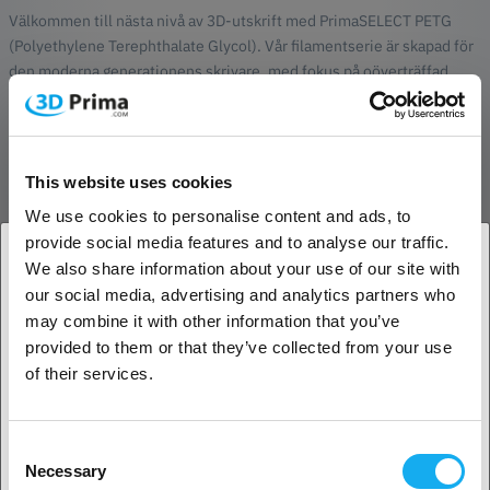
Välkommen till nästa nivå av 3D-utskrift med PrimaSELECT PETG
(Polyethylene Terephthalate Glycol). Vår filamentserie är skapad för
den moderna generationens skrivare, med fokus på oöverträffad
kvalitet och prestanda. Oavsett om du är en erfaren användare eller
nybörjare, kommer PrimaSELECT PETG att förvandla dina skapelser
till verkliga mästerverk.
This website uses cookies
Varför välja PrimaSELECT PETG?
We use cookies to personalise content and ads, to
Extremt hög kvalitet:
Tillverkat med omsorgsfullt utvalda
provide social media features and to analyse our traffic.
råmaterial för att säkerställa en jämn och pålitlig
We also share information about your use of our site with
utskriftsprocess varje gång.
our social media, advertising and analytics partners who
Med en exakt diametertolerans ger PrimaSELECT PETG dig
1. Är du en företagskund eller en privatkund?
en perfekt balans mellan noggrannhet och tillförlitlighet.
may combine it with other information that you’ve
Snabb utskrift:
Optimerad för att möta kraven på snabba
provided to them or that they’ve collected from your use
Företagskund
utskriftshastigheter, vilket sparar värdefull tid utan att
of their services.
kompromissa med kvaliteten.
Reducerade luktproblem:
Vår SELECT-serie PETG minskar
Privat kund
obehaglig lukt jämfört med billigare alternativ, vilket skapar
Consent
en mer behaglig arbetsmiljö. Dock rekommenderar vi att
Necessary
Selection