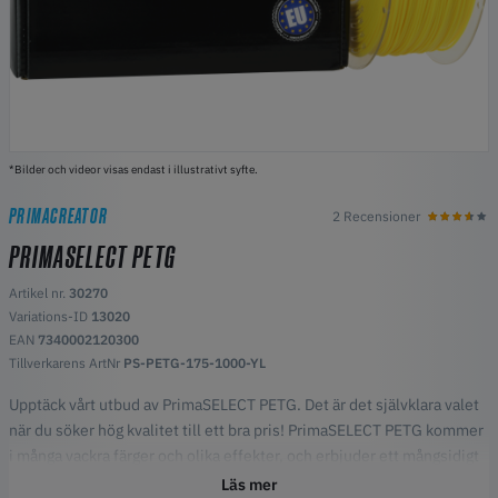
*Bilder och videor visas endast i illustrativt syfte.
PRIMACREATOR
2 Recensioner
PRIMASELECT PETG
Artikel nr.
30270
Variations-ID
13020
EAN
7340002120300
Tillverkarens ArtNr
PS-PETG-175-1000-YL
Upptäck vårt utbud av PrimaSELECT PETG. Det är det självklara valet
när du söker hög kvalitet till ett bra pris! PrimaSELECT PETG kommer
i många vackra färger och olika effekter, och erbjuder ett mångsidigt
och hållbart utskriftsmaterial.
Läs mer