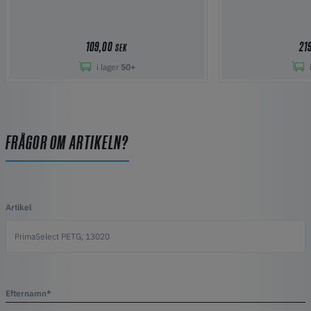
109,00
21
SEK
i lager
50+
FRÅGOR OM ARTIKELN?
Artikel
Efternamn*