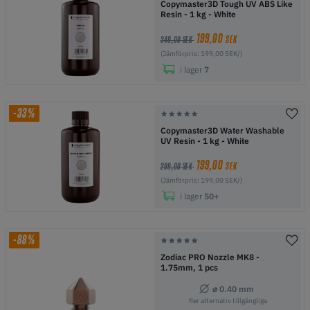
Copymaster3D Tough UV ABS Like
Resin - 1 kg - White
199,00
SEK
349,00 SEK
(Jämförpris: 199,00 SEK/)
i lager
7
-33%
Copymaster3D Water Washable
UV Resin - 1 kg - White
199,00
SEK
299,00 SEK
(Jämförpris: 199,00 SEK/)
i lager
50+
-88%
Zodiac PRO Nozzle MK8 -
1.75mm, 1 pcs
⌀ 0.40 mm
fler alternativ tillgängliga