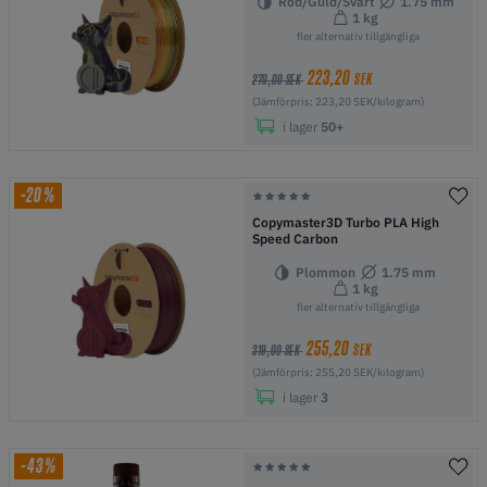
Röd/Guld/Svart
1.75 mm
1 kg
fler alternativ tillgängliga
223,20
SEK
279,00 SEK
(Jämförpris: 223,20 SEK/kilogram)
i lager
50+
-20%
Copymaster3D Turbo PLA High
Speed Carbon
Plommon
1.75 mm
1 kg
fler alternativ tillgängliga
255,20
SEK
319,00 SEK
(Jämförpris: 255,20 SEK/kilogram)
i lager
3
-43%