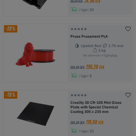
24,90
SEK
39,00 SEK
i lager
22
-20%
Prusa Prusament PLA
Lipstick Red
1.75 mm
1 kg
fler alternativ tillgängliga
295,20
SEK
369,00 SEK
i lager
8
-70%
Creality 3D CR-10S Mini Glass
Plate with Special Chemical
Coating 305 x 235 mm
119,00
SEK
399,00 SEK
i lager
21