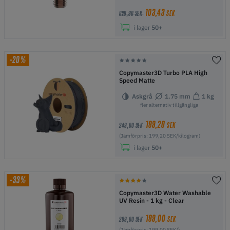
103,43
SEK
829,90 SEK
i lager
50+
-20%
Copymaster3D Turbo PLA High
Speed Matte
Askgrå
1.75 mm
1 kg
fler alternativ tillgängliga
199,20
SEK
249,00 SEK
(Jämförpris: 199,20 SEK/kilogram)
i lager
50+
-33%
Copymaster3D Water Washable
UV Resin - 1 kg - Clear
199,00
SEK
299,00 SEK
(Jämförpris: 199,00 SEK/)