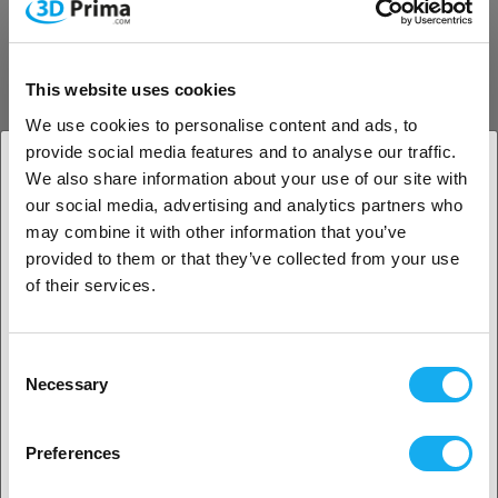
-20%
Copymaster3D Turbo PLA High
This website uses cookies
Speed Matte
We use cookies to personalise content and ads, to
Grå
1.75 mm
1 kg
fler alternativ tillgängliga
provide social media features and to analyse our traffic.
We also share information about your use of our site with
199,20
SEK
249,00 SEK
our social media, advertising and analytics partners who
1. Är du en företagskund eller en privatkund?
(Jämförpris: 199,20 SEK/kilogram)
may combine it with other information that you’ve
Beställd - Obekräftat
provided to them or that they’ve collected from your use
leveransdatum
Företagskund
of their services.
-20%
Privat kund
Copymaster3D Turbo PLA High
Consent
Speed Carbon
Necessary
Selection
2. Ser ut som om du kommer från
USA
Olivgrön
1.75 mm
1 kg
fler alternativ tillgängliga
Preferences
Ja, fortsätt
255,20
SEK
319,00 SEK
(Jämförpris: 255,20 SEK/kilogram)