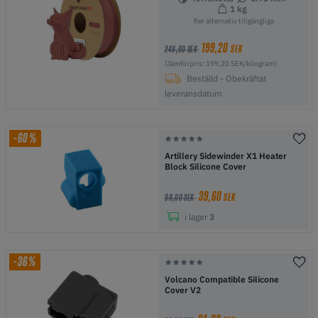
1 kg
fler alternativ tillgängliga
199,20
SEK
249,00 SEK
(Jämförpris: 199,20 SEK/kilogram)
Beställd - Obekräftat
leveransdatum
-60%
Artillery Sidewinder X1 Heater
Block Silicone Cover
39,60
SEK
99,00 SEK
i lager
3
-36%
Volcano Compatible Silicone
Cover V2