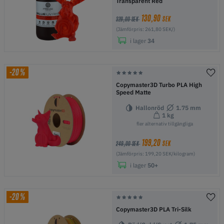
Transparent Red
130,90
SEK
329,00 SEK
(Jämförpris: 261,80 SEK/)
i lager
34
-20%
Copymaster3D Turbo PLA High
Speed Matte
Hallonröd
1.75 mm
1 kg
fler alternativ tillgängliga
199,20
SEK
249,00 SEK
(Jämförpris: 199,20 SEK/kilogram)
i lager
50+
-20%
Copymaster3D PLA Tri-Silk