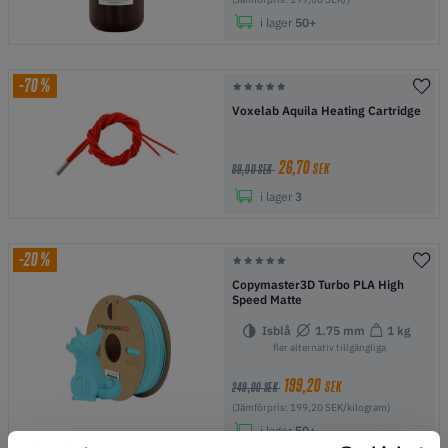
i lager
50+
-70%
Voxelab Aquila Heating Cartridge
26,70
SEK
89,00 SEK
i lager
3
-20%
Copymaster3D Turbo PLA High
Speed Matte
Isblå
1.75 mm
1 kg
fler alternativ tillgängliga
199,20
SEK
249,00 SEK
(Jämförpris: 199,20 SEK/kilogram)
i lager
50+