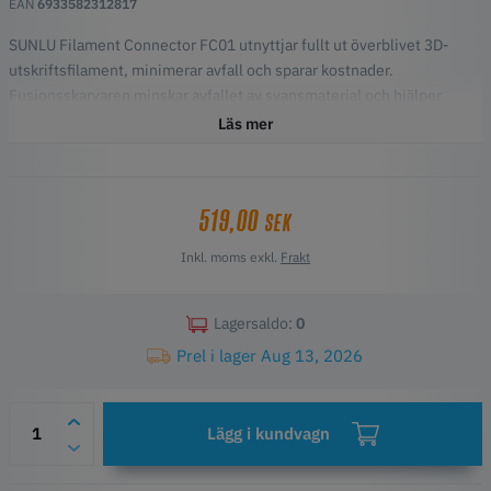
EAN
6933582312817
SUNLU Filament Connector FC01 utnyttjar fullt ut överblivet 3D-
utskriftsfilament, minimerar avfall och sparar kostnader.
Fusionsskarvaren minskar avfallet av svansmaterial och hjälper
användarna att spara på nya förbrukningsvaror. Uppnå effektiva
Läs mer
utskriftsprojekt med noll avfall.
Höjdpunkter
Användarvänlig, kompakt och intuitiv
519,00
SEK
Avancerad temperaturkontroll
Snabb uppvärmning
Inkl. moms exkl.
Frakt
Noll avfall
Lagersaldo:
0
Prel i lager Aug 13, 2026
Lägg i kundvagn