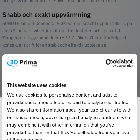
och gör varje bit unik med SUNLU Filament Connector FC01.
Snabb och exakt uppvärmning
SUNLU Filament Connector FC01 värmer snabbt upp till 185 ° C på
cirka 3 minuter, vilket förbättrar effektiviteten och sparar tid.
Temperaturnoggrannhet inom ± 3 ° C säkerställer tillförlitlig och
konsekvent drift för en stabil och effektiv upplevelse.
Bred materialkompatibilitet
SUNLU Filament Connector FC01 stöder upp till 240 ° C, kompatibel
med olika 3D-utskriftsmaterial som PLA, ABS och PETG (1,75 mm
diameter). Njut av utmärkt fusingprestanda oavsett vilket material
This website uses cookies
som används.
We use cookies to personalise content and ads, to
Säker design
provide social media features and to analyse our traffic.
We also share information about your use of our site with
SUNLU Filament Connector FC01 avancerad temperaturkontroll och
our social media, advertising and analytics partners who
1. Är du en företagskund eller en privatkund?
högkvalitativa isoleringsmaterial håller den yttre temperaturen
may combine it with other information that you’ve
mellan 50-100 ° C under fusion, vilket garanterar säker och
provided to them or that they’ve collected from your use
bekymmersfri användning.
Företagskund
of their services.