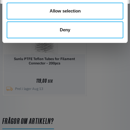
Tillbehör
Allow selection
Deny
Sunlu PTFE Teflon Tubes for Filament
Connector - 200pcs
119,00
SEK
Prel i lager Aug 13
FRÅGOR OM ARTIKELN?