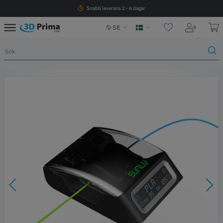
Snabb leverans 2 - 6 dagar
SE