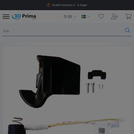
Snabb leverans 2 - 6 dagar
SE