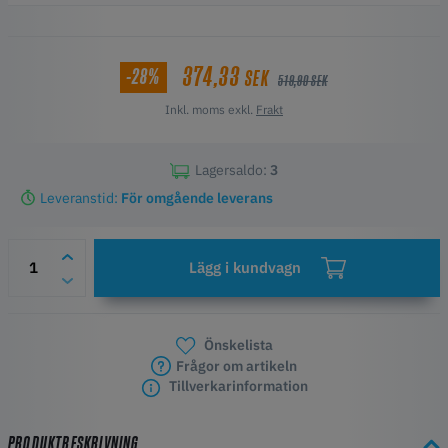
sortiment av Revo-munstycken. Denna sats levereras med en
förkrympt värmekärna för Creality Sprite/Sprite Pro-verktygskortet
så att du kan ansluta den direkt - ingen lödning eller krympning
374,33
-28%
SEK
behövs.
519,90 SEK
Inkl. moms exkl.
Frakt
Lagersaldo:
3
Leveranstid:
För omgående leverans
Lägg i kundvagn
Önskelista
Frågor om artikeln
Tillverkarinformation
PRODUKTBESKRIVNING