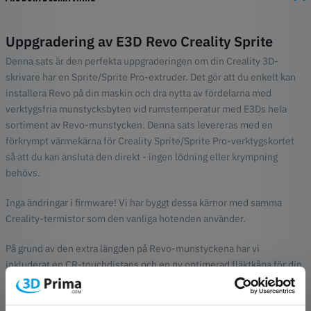
Uppgradering av E3D Revo Creality Sprite
Denna sats är den perfekta uppgraderingen om din Creality 3D-
skrivare har en Sprite/Sprite Pro-extruder. Det gör att du enkelt kan
installera Revo på din maskin och dra nytta av fördelarna med
verktygsfria munstycksbyten vid rumstemperatur med E3Ds hela
sortiment av Revo-munstycken. Denna sats levereras med en
förkrympt värmekärna för Creality Sprite/Sprite Pro-verktygskortet
så att du kan ansluta den direkt - ingen lödning eller krympning
behövs.
Inga ändringar i firmware! Vi har byggt dessa kärnor med samma
Creality-termistor som den vanliga hotenden använder.
På grund av den extra längden på Revo-munstyckena har vi
inkluderat en CR-touchdistans och en ny optimerad fläktkåpa för din
bekvämlighet.