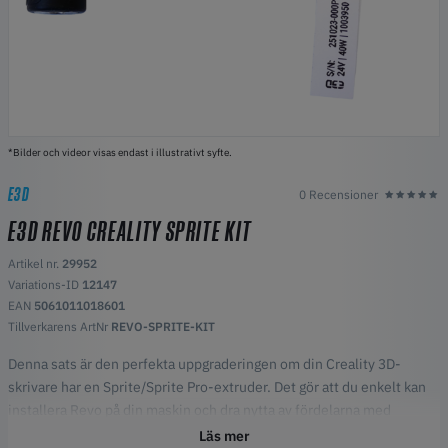
*Bilder och videor visas endast i illustrativt syfte.
E3D
0 Recensioner
E3D REVO CREALITY SPRITE KIT
Artikel nr.
29952
Variations-ID
12147
EAN
5061011018601
Tillverkarens ArtNr
REVO-SPRITE-KIT
Denna sats är den perfekta uppgraderingen om din Creality 3D-
skrivare har en Sprite/Sprite Pro-extruder. Det gör att du enkelt kan
installera Revo på din maskin och dra nytta av fördelarna med
verktygsfria munstycksbyten vid rumstemperatur med E3Ds hela
Läs mer