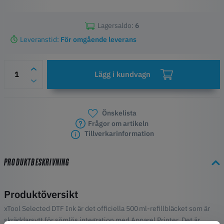
Lagersaldo:
6
Leveranstid:
För omgående leverans
Lägg i kundvagn
Önskelista
Frågor om artikeln
Tillverkarinformation
PRODUKTBESKRIVNING
Produktöversikt
xTool Selected DTF Ink är det officiella 500 ml-refillbläcket som är
skräddarsytt för sömlös integration med Apparel Printer. Det är