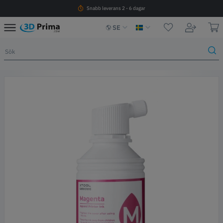
Snabb leverans 2 - 6 dagar
SE