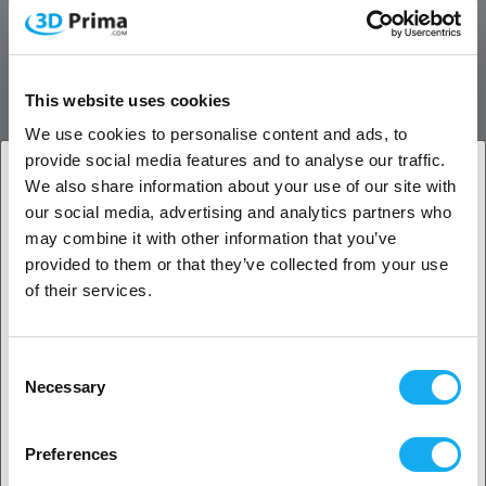
utformat för att möta de högsta standarderna för textilöverföring och
möjliggör detaljrika, täckande överföringar på ett brett utbud av plagg
och tillbehör – t-shirts, hoodies, kepsar, jeans, tygkassar med mera.
This website uses cookies
Utmärkt utskriftskvalitet och
We use cookies to personalise content and ads, to
materialmångsidighet
provide social media features and to analyse our traffic.
Bläcket är G7-certifierat för färgprecision och ger skarpa, livfulla och
We also share information about your use of our site with
konsekventa utskrifter på bomull, polyester, canvas, läder, denim
our social media, advertising and analytics partners who
1. Är du en företagskund eller en privatkund?
och blandmaterial. Det fäster jämnt utan att förbehandla tyget och
may combine it with other information that you’ve
ger hög täckning och tydliga detaljer, även på strukturerade eller
provided to them or that they’ve collected from your use
mörka ytor.
Företagskund
of their services.
Optimerat för tillförlitlighet och flöde
Privat kund
Bläcket har ett balanserat pH-värde och stabil viskositet som
Consent
säkerställer optimalt flöde genom xTools dubbla skrivhuvudsystem.
Necessary
Selection
Det minimerar risken för igensättning och munstycksblockering,
2. Ser ut som om du kommer från
USA
vilket ger stabil produktion med mindre underhåll. Bästa resultat
uppnås vid 20–30 °C och 50–80 % relativ luftfuktighet.
Preferences
Ja, fortsätt