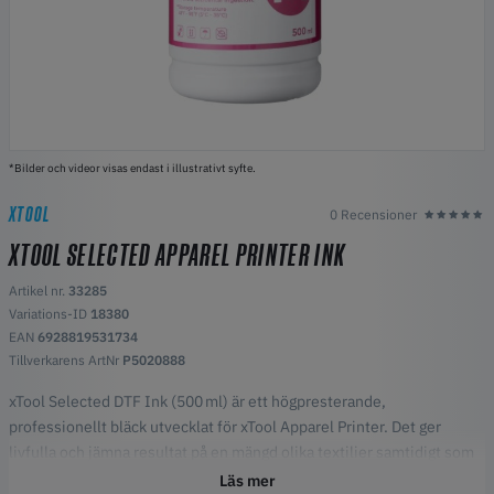
*Bilder och videor visas endast i illustrativt syfte.
XTOOL
0 Recensioner
XTOOL SELECTED APPAREL PRINTER INK
Artikel nr.
33285
Variations-ID
18380
EAN
6928819531734
Tillverkarens ArtNr
P5020888
xTool Selected DTF Ink (500 ml) är ett högpresterande,
professionellt bläck utvecklat för xTool Apparel Printer. Det ger
livfulla och jämna resultat på en mängd olika textilier samtidigt som
det säkerställer ett jämnt flöde utan igensättningar. Perfekt för att
Läs mer