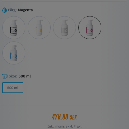
uppnå hög utskriftskvalitet och pålitlig produktion.
Färg:
Magenta
Viktiga egenskaper
G7-certifierat för färgprecision och jämnhet
Ger hållbara och livfulla resultat på olika tyger
Utformat för stabil och igensättningsfri drift
Kompatibelt med bomull, polyester, blandningar m.m.
Lätt att fylla på och hantera med tydliga instruktioner
Size:
500 ml
500 ml
479,00
SEK
Inkl. moms exkl.
Frakt