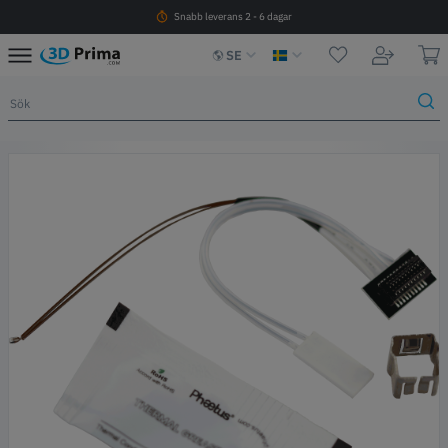
Snabb leverans 2 - 6 dagar
SE