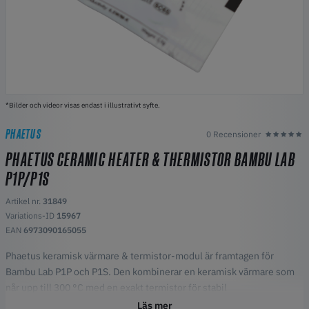
*Bilder och videor visas endast i illustrativt syfte.
PHAETUS
0 Recensioner
PHAETUS CERAMIC HEATER & THERMISTOR BAMBU LAB
P1P/P1S
Artikel nr.
31849
Variations-ID
15967
EAN
6973090165055
Phaetus keramisk värmare & termistor-modul är framtagen för
Bambu Lab P1P och P1S. Den kombinerar en keramisk värmare som
når upp till 300 °C med en exakt termistor för stabil
temperaturmätning. Den integrerade terminalkontakten förbättrar
Läs mer