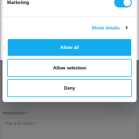
Marketing
Show details
Acceptera land
Efternamn*
Allow all
E-post*
Allow selection
Företag
Deny
Telefon
Meddelande*