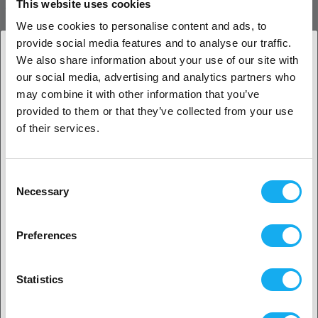
PRODUKTBESKRIVNING
This website uses cookies
We use cookies to personalise content and ads, to
provide social media features and to analyse our traffic.
We also share information about your use of our site with
our social media, advertising and analytics partners who
1. Är du en företagskund eller en privatkund?
RECENSIONER
may combine it with other information that you’ve
provided to them or that they’ve collected from your use
Företagskund
PDF
of their services.
Privat kund
Consent
Necessary
Selection
2. Ser ut som om du kommer från
USA
FRÅGOR OM ARTIKELN?
Preferences
Ja, fortsätt
Statistics
Artikel
Nej? Välj ditt land!