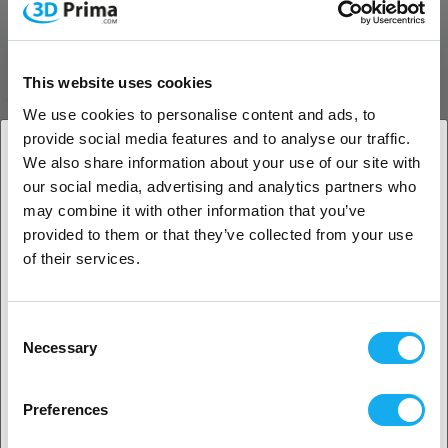
Frågor om artikeln
Tillverkarinformation
This website uses cookies
PRODUKTBESKRIVNING
We use cookies to personalise content and ads, to
provide social media features and to analyse our traffic.
PRO
We also share information about your use of our site with
our social media, advertising and analytics partners who
Pro-munstycken, som namnet antyder, har ännu högre slitstyrka
1. Är du en företagskund eller en privatkund?
jämfört med CRB-munstycken och är konstruerade för att klara
may combine it with other information that you’ve
temperaturer på upp till 450°C, vilket möjliggör utskrift av
provided to them or that they’ve collected from your use
Företagskund
högtemperaturmaterial som kräver förhöjda
of their services.
extruderingstemperaturer.
Privat kund
RECENSIONER
Consent
Necessary
Selection
2. Ser ut som om du kommer från
USA
Preferences
Ja, fortsätt