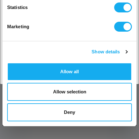
Statistics
FRÅGOR OM ARTIKELN?
Nej? Välj ditt land!
Marketing
Artikel
Show details
Acceptera land
Allow all
Efternamn*
Allow selection
E-post*
Deny
Företag