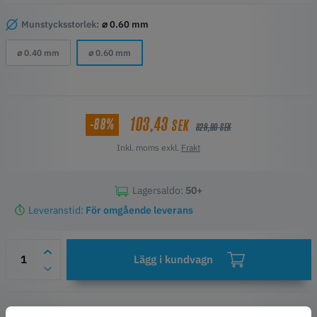
Munstycksstorlek:
⌀ 0.60 mm
⌀ 0.40 mm
⌀ 0.60 mm
103,43
-88%
SEK
829,90 SEK
Inkl. moms exkl.
Frakt
Lagersaldo:
50+
Leveranstid:
För omgående leverans
Lägg i kundvagn
Önskelista