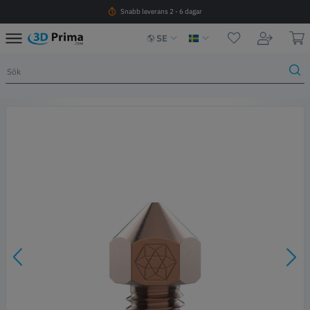
Snabb leverans 2 - 6 dagar
SE