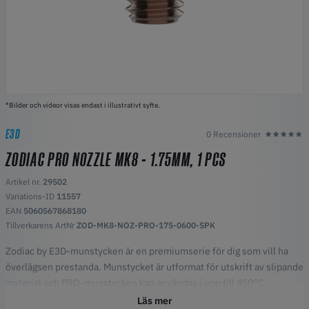
*Bilder och videor visas endast i illustrativt syfte.
E3D
0 Recensioner
ZODIAC PRO NOZZLE MK8 - 1.75MM, 1 PCS
Artikel nr.
29502
Variations-ID
11557
EAN
5060567868180
Tillverkarens ArtNr
ZOD-MK8-NOZ-PRO-175-0600-SPK
Zodiac by E3D-munstycken är en premiumserie för dig som vill ha
överlägsen prestanda. Munstycket är utformat för utskrift av slipande
material och PRO-munstycken kan användas i upp till 450°C.
Utformade för användning med Crealitys MK8 Hotends.
Läs mer