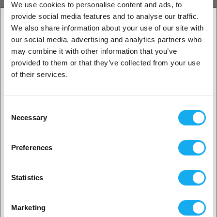
We use cookies to personalise content and ads, to
CreatBot D600 Pro2 PEI‑film är en professionell byggyta för CreatBot
provide social media features and to analyse our traffic.
D600 Pro2 med utmärkt vidhäftning, enkel borttagning och en tålig,
We also share information about your use of our site with
värmetålig PEI-yta.
our social media, advertising and analytics partners who
1. Är du en företagskund eller en privatkund?
may combine it with other information that you’ve
RECENSIONER
provided to them or that they’ve collected from your use
Företagskund
of their services.
Privat kund
Consent
Necessary
Selection
2. Ser ut som om du kommer från
USA
FRÅGOR OM ARTIKELN?
Preferences
Ja, fortsätt
Statistics
Artikel
Nej? Välj ditt land!
Marketing