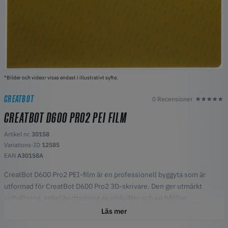
*Bilder och videor visas endast i illustrativt syfte.
CREATBOT
0 Recensioner
CREATBOT D600 PRO2 PEI FILM
Artikel nr.
30158
Variations-ID
12585
EAN
A30158A
CreatBot D600 Pro2 PEI-film är en professionell byggyta som är
utformad för CreatBot D600 Pro2 3D-skrivare. Den ger utmärkt
vidhäftning, enkel borttagning av utskrifter och en hållbar,
värmebeständig PEI-yta för pålitlig och högkvalitativ utskrift.
Läs mer