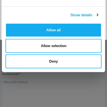
Efternamn*
Show details
Acceptera land
E-post*
Allow all
Företag
Allow selection
Telefon
Deny
Meddelande*