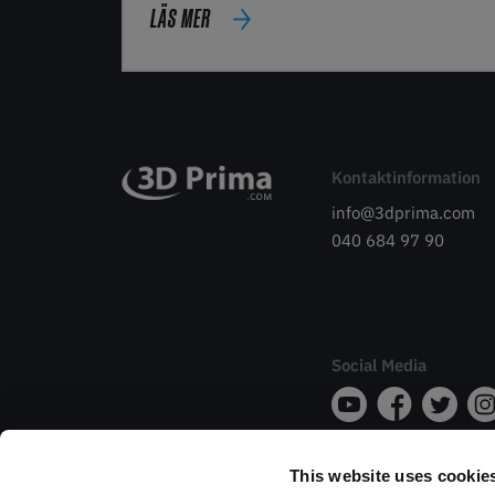
LÄS MER
Kontaktinformation
info@3dprima.com
040 684 97 90
Social Media
This website uses cookie