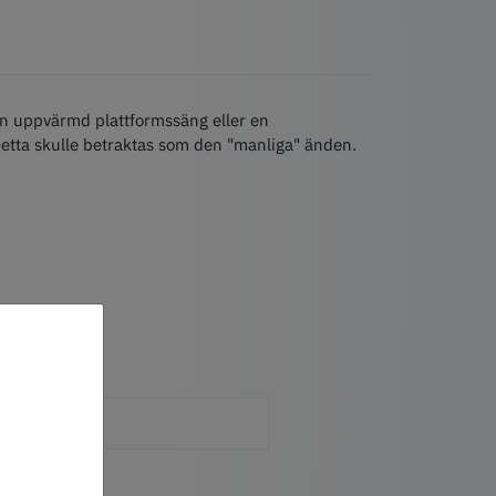
 en uppvärmd plattformssäng eller en
Detta skulle betraktas som den "manliga" änden.