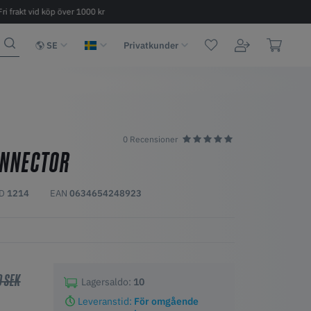
Fri frakt vid köp över 1000 kr
Snabb leverans 2 - 6 dagar
SE
Privatkunder
0 Recensioner
ONNECTOR
ID
1214
EAN
0634654248923
0 SEK
Lagersaldo:
10
Leveranstid:
För omgående