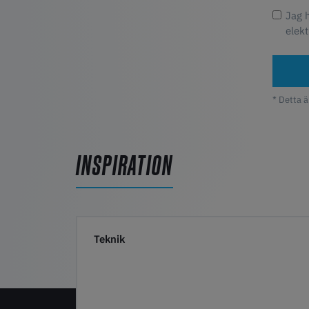
Jag 
elekt
* Detta ä
INSPIRATION
Teknik