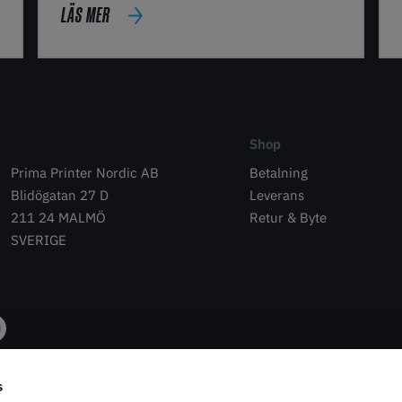
LÄS MER
Shop
Prima Printer Nordic AB
Betalning
Blidögatan 27 D
Leverans
211 24 MALMÖ
Retur & Byte
SVERIGE
s