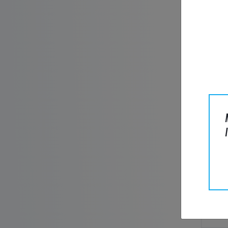
Efterna
E-post*
Företag
Telefon
Meddela