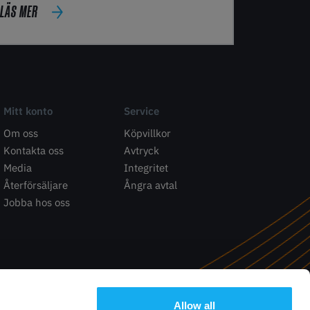
LÄS MER
Mitt konto
Service
Om oss
Köpvillkor
Kontakta oss
Avtryck
Media
Integritet
Återförsäljare
Ångra avtal
Jobba hos oss
Allow all