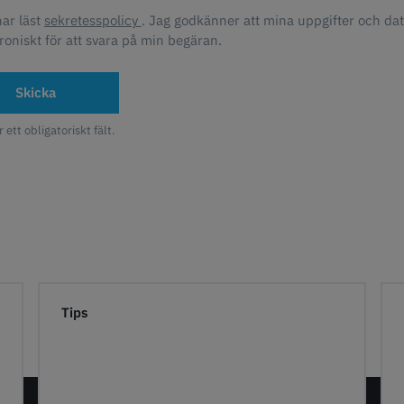
har läst
sekretesspolicy
. Jag godkänner att mina uppgifter och da
roniskt för att svara på min begäran.
Skicka
r ett obligatoriskt fält.
Tips