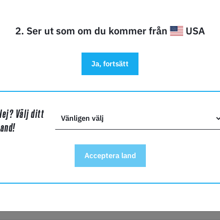
mn*
2. Ser ut som om du kommer från
USA
Ja, fortsätt
Nej? Välj ditt
land!
nde*
Acceptera land