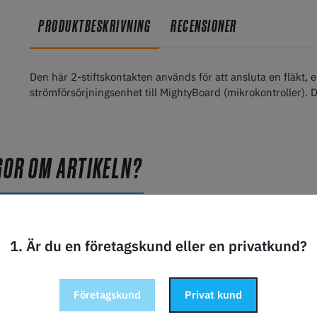
PRODUKTBESKRIVNING
RECENSIONER
Den här 2-stiftskontakten används för att ansluta en fläkt,
strömförsörjningsenhet till MightyBoard (mikrokontroller). 
GOR OM ARTIKELN?
1. Är du en företagskund eller en privatkund?
Företagskund
Privat kund