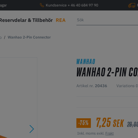
agar
Kundservice + 46 40 684 97 90
Reservdelar & Tillbehör
REA
o
Wanhao 2-Pin Connector
WANHAO
WANHAO 2-PIN C
Artikel nr.
20436
Variations-
7,25
SEK
-75%
29,0
Inkl. moms exkl.
Frakt