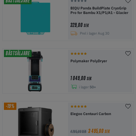
BÄSTSÄLJARE
BIQU Panda BuildPlate CryoGrip
Pro for Bambu X1/P1/A1 - Glacier
329,00
SEK
Prel i lager Aug 30
BÄSTSÄLJARE
Polymaker PolyDryer
1 049,00
SEK
i lager
50+
-19%
Elegoo Centauri Carbon
3 495,00
SEK
4 295,00 SEK