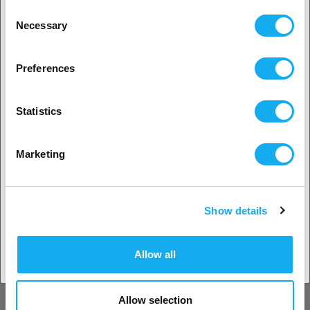
Consent
Anycubic Standard Resin Grå 1kg
Necessary
Selection
Gray
2. Ser ut som om du kommer från
USA
fler alternativ tillgängliga
Preferences
199,00
SEK
Ja, fortsätt
(Jämförpris: 199,00 SEK/kilogram)
i lager
50+
Statistics
Nej? Välj ditt land!
-63%
Marketing
Creality Laser Falcon Engraver-
10W
2 295,00
SEK
6 195,00 SEK
Show details
Acceptera land
i lager
50+
Allow all
-32%
Creality K2 Pro Combo
Allow selection