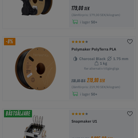
179,00
SEK
(Jämförpris: 179,00 SEK/kilogram)
i lager
50+
-8%
Polymaker PolyTerra PLA
Charcoal Black
1.75 mm
1 kg
fler alternativ tillgängliga
219,90
SEK
239,90 SEK
(Jämförpris: 219,90 SEK/kilogram)
i lager
50+
BÄSTSÄLJARE
Snapmaker U1