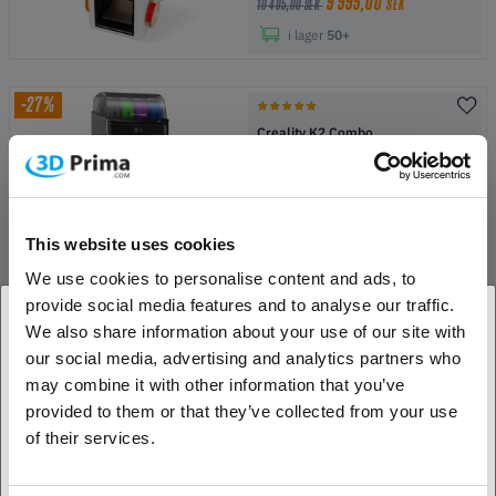
9 995,00
SEK
10 495,00 SEK
i lager
50+
-27%
Creality K2 Combo
5 695,00
SEK
7 795,00 SEK
i lager
50+
This website uses cookies
We use cookies to personalise content and ads, to
BÄSTSÄLJARE
provide social media features and to analyse our traffic.
Bambu Lab P2S
We also share information about your use of our site with
our social media, advertising and analytics partners who
1. Är du en företagskund eller en privatkund?
may combine it with other information that you’ve
6 299,00
SEK
provided to them or that they’ve collected from your use
Företagskund
i lager
50+
of their services.
Privat kund
BÄSTSÄLJARE