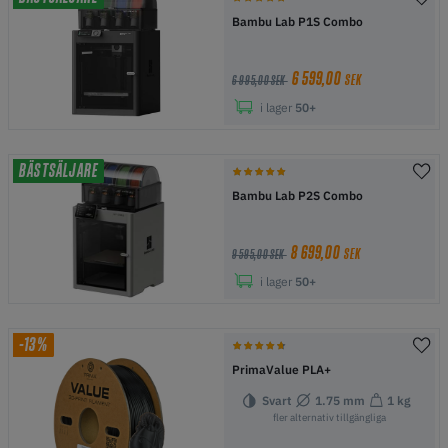
Bambu Lab P1S Combo
6 599,00
SEK
6 995,00 SEK
i lager
50+
BÄSTSÄLJARE
Bambu Lab P2S Combo
8 699,00
SEK
9 595,00 SEK
i lager
50+
-13%
PrimaValue PLA+
Svart
1.75 mm
1 kg
fler alternativ tillgängliga