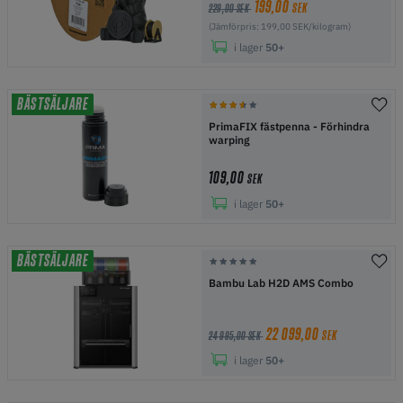
199,00
SEK
229,00 SEK
(Jämförpris: 199,00 SEK/kilogram)
i lager
50+
BÄSTSÄLJARE
PrimaFIX fästpenna - Förhindra
warping
109,00
SEK
i lager
50+
BÄSTSÄLJARE
Bambu Lab H2D AMS Combo
22 099,00
SEK
24 995,00 SEK
i lager
50+