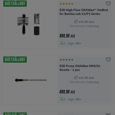
BÄSTSÄLJARE
E3D High Flow ObXidian™ HotEnd
for Bambu Lab X1/P1 Series
⌀ 0.40 mm
fler alternativ tillgängliga
989,90
SEK
i lager
50+
BÄSTSÄLJARE
E3D Prusa ObXidian MK4/XL
Nozzle - 1 pcs
⌀ 0.40 mm
fler alternativ tillgängliga
689,90
SEK
i lager
50+