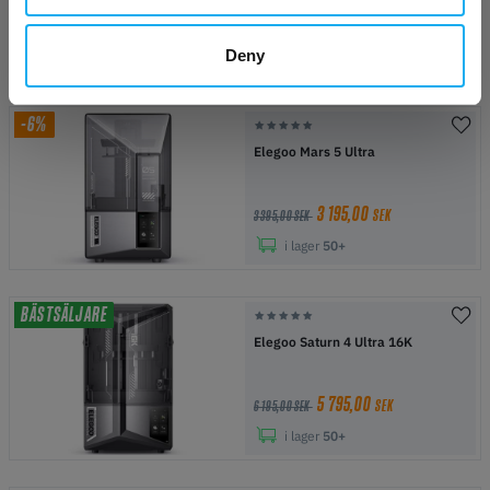
8 495,00
SEK
12 495,00 SEK
Deny
i lager
50+
-6%
Elegoo Mars 5 Ultra
3 195,00
SEK
3 395,00 SEK
i lager
50+
BÄSTSÄLJARE
Elegoo Saturn 4 Ultra 16K
5 795,00
SEK
6 195,00 SEK
i lager
50+