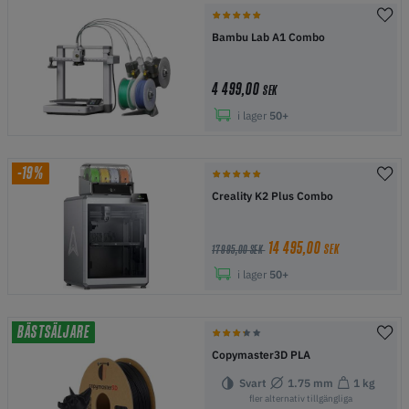
Bambu Lab A1 Combo
4 499,00
SEK
i lager
50+
-19%
Creality K2 Plus Combo
14 495,00
SEK
17 995,00 SEK
i lager
50+
BÄSTSÄLJARE
Copymaster3D PLA
Svart
1.75 mm
1 kg
fler alternativ tillgängliga