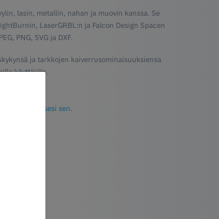
ylin, lasin, metallin, nahan ja muovin kanssa. Se
 LightBurnin, LaserGRBL:n ja Falcon Design Spacen
PEG, PNG, SVG ja DXF.
skykynsä ja tarkkojen kaiverrusominaisuuksiensa
lle käyttäjille.
 tästä ladataksesi sen.