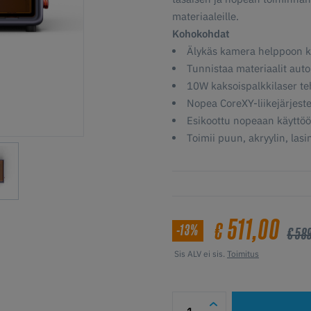
materiaaleille.
Kohokohdat
Älykäs kamera helppoon kä
Tunnistaa materiaalit auto
10W kaksoispalkkilaser t
Nopea CoreXY-liikejärjes
Esikoottu nopeaan käyttöö
Toimii puun, akryylin, las
511,00
€
-13%
€ 58
Sis ALV ei sis.
Toimitus