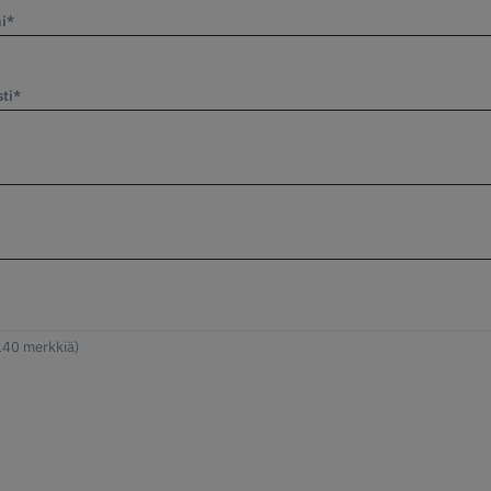
i*
ti*