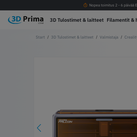
Ilmainen rahti yli 100eur tilauksiin
Nopea toimitus 2 - 6 päivää E
3D Tulostimet & laitteet
Filamentit & 
3D Tulostimet & laitteet
Valmistaja
Crealit