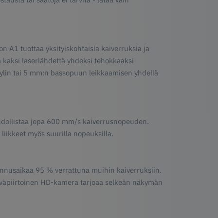
n A1 tuottaa yksityiskohtaisia kaiverruksia ja
ää kaksi laserlähdettä yhdeksi tehokkaaksi
ylin tai 5 mm:n bassopuun leikkaamisen yhdellä
mahdollistaa jopa 600 mm/s kaiverrusnopeuden.
 liikkeet myös suurilla nopeuksilla.
ennusaikaa 95 % verrattuna muihin kaiverruksiin.
teräväpiirtoinen HD-kamera tarjoaa selkeän näkymän