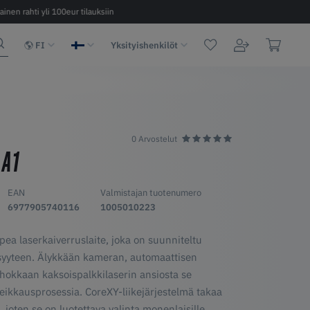
ainen rahti yli 100eur tilauksiin
Nopea toimitus 2 - 6 päivää EU:n sisäl
FI
Yksityishenkilöt
0 Arvostelut
 A1
EAN
Valmistajan tuotenumero
6977905740116
1005010223
ea laserkaiverruslaite, joka on suunniteltu
syyteen. Älykkään kameran, automaattisen
ehokkaan kaksoispalkkilaserin ansiosta se
 leikkausprosessia. CoreXY-liikejärjestelmä takaa
 joten se on luotettava valinta monenlaisille