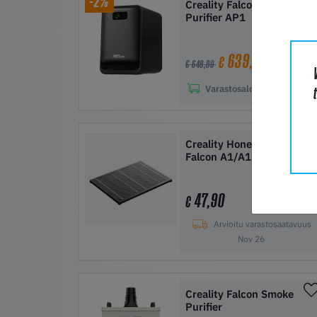
-2%
Creality Falcon Smoke
Purifier AP1
639,00
€
€ 649,00
Varastosaldo
50+
Lisää ostoskoriin
Creality Honeycomb for
Falcon A1/A1 Pro
47,90
€
Arvioitu varastosaatavuus
Nov 26
Creality Falcon Smoke
Purifier