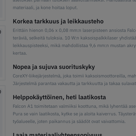
materiaali, ja kone hoitaa loput.
Korkea tarkkuus ja leikkausteho
Erittäin hienon 0,06 x 0,08 mm:n laserpisteen ansiosta Falco
teräviä, selkeitä tuloksia. 10 W:n kaksoispalkkilaser yhdist
leikkauspisteeksi, mikä mahdollistaa 9,6 mm:n mustan akry
kertaa.
Nopea ja sujuva suorituskyky
CoreXY-liikejärjestelmä, joka toimii kaksoismoottoreilla, 
Järjestelmä parantaa vakautta ja tarkkuutta ja takaa sulavat
Helppokäyttöinen, heti laatikosta
Falcon A1 toimitetaan valmiiksi koottuna, mikä lyhentää as
Pura se vain laatikosta, kytke se ja aloita kaiverrus. Täys
työalueelle, joten paikannus ja säädöt ovat vaivattomia.
Laaja materiaaliyhteensopivuus