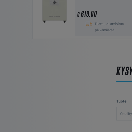
619,00
€
Tilattu, ei arvioitua
päivämäärää
Lisää ostoskoriin
KYS
Tuote