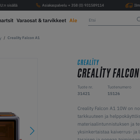
U:n sisällä
Asiakaspalvelu + 358 (0) 931589114
Ilm
hartsit
Varaosat & tarvikkeet
Ale
y
Creality Falcon A1
CREALITY
CREALITY FALCON
Tuote nr.
Tuotenumero
31421
15126
Creality Falcon A1 10W on nop
tarkkuuteen ja helppokäyttöi
materiaalintunnistuksen ja t
yksinkertaistaa kaiverrus- ja
tasaisen ja nopean toiminnan,