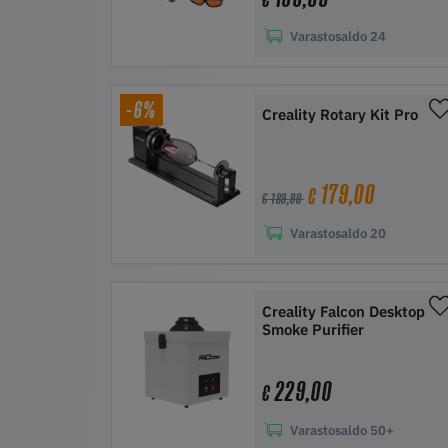
€
Varastosaldo
24
Lisää ostoskoriin
-6%
Creality Rotary Kit Pro
179,00
€
€ 189,90
Varastosaldo
20
Lisää ostoskoriin
Creality Falcon Desktop
Smoke Purifier
229,00
€
Varastosaldo
50+