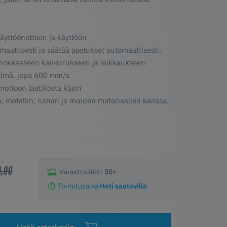
yttöönottoon ja käyttöön
maattisesti ja säätää asetukset automaattisesti.
ehokkaaseen kaiverrukseen ja leikkaukseen
telmä, jopa 600 mm/s
nottoon laatikosta käsin
in, metallin, nahan ja muiden materiaalien kanssa.
9,00
Varastosaldo:
50+
Toimitusaika
Heti saatavilla