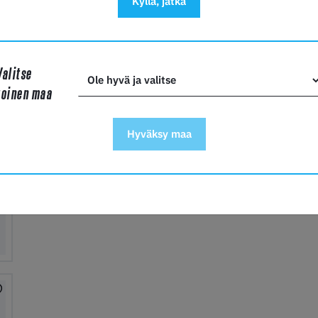
Kyllä, jatka
Valitse
toinen maa
Hyväksy maa