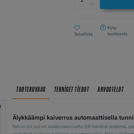
Kysy
tuotteesta
Toivelista
TUOTEKUVAUS
TEKNISET TIEDOT
ARVOSTELUT
Älykkäämpi kaiverrus automaattisella tunni
Falcon A1:ssä on sisäänrakennettu QR-koodijärjestelmä, joka
asetukset parhaan tuloksen saavuttamiseksi. Manuaalista testa