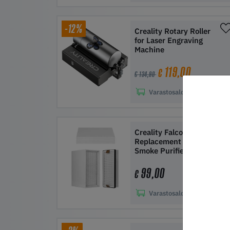
Lisää ostoskoriin
-12%
Creality Rotary Roller
for Laser Engraving
Machine
119,00
€
€ 134,90
Varastosaldo
7
Lisää ostoskoriin
Creality Falcon
Replacement Filter for
Smoke Purifier
99,00
€
Varastosaldo
12
Lisää ostoskoriin