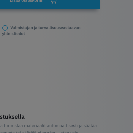
Lisää ostoskoriin
Valmistajan ja turvallisuusvastaavan
yhteistiedot
stuksella
 tunnistaa materiaalit automaattisesti ja säätää
usta tai säätöjä ei tarvita - lataa vain