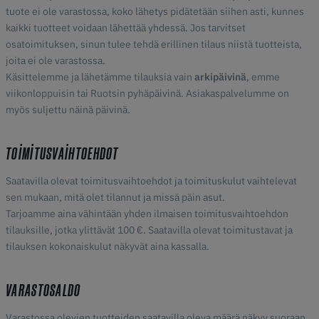
tuote ei ole varastossa, koko lähetys pidätetään siihen asti, kunnes
kaikki tuotteet voidaan lähettää yhdessä. Jos tarvitset
osatoimituksen, sinun tulee tehdä erillinen tilaus niistä tuotteista,
joita ei ole varastossa.
Käsittelemme ja lähetämme tilauksia vain
arkipäivinä
, emme
viikonloppuisin tai Ruotsin pyhäpäivinä. Asiakaspalvelumme on
myös suljettu näinä päivinä.
TOIMITUSVAIHTOEHDOT
Saatavilla olevat toimitusvaihtoehdot ja toimituskulut vaihtelevat
sen mukaan, mitä olet tilannut ja missä päin asut.
Tarjoamme aina vähintään yhden ilmaisen toimitusvaihtoehdon
tilauksille, jotka ylittävät 100 €. Saatavilla olevat toimitustavat ja
tilauksen kokonaiskulut näkyvät aina kassalla.
VARASTOSALDO
Varastossa olevien tuotteiden saatavilla oleva määrä näkyy suoraan