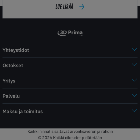
LUE LISÄÄ
Yhteystidot
Ostokset
Yritys
Palvelu
Maksu ja toimitus
Kaikki hinnat sisältävät arvonlisäveron ja rahdin
© 2026 Kaikki oikeudet pidätetään