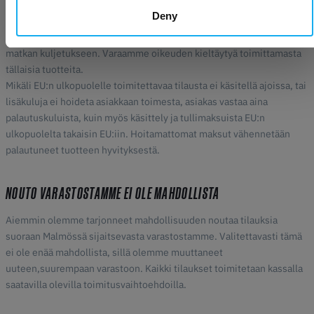
Asiakkaan vastuulla on tarkistaa paikalliset tuontisäännökset ennen
Deny
tilausta.
Osa tuotteistamme voi olla liian suuria, raskaita tai hauraita pitkän
matkan kuljetukseen. Varaamme oikeuden kieltäytyä toimittamasta
tällaisia tuotteita.
Mikäli EU:n ulkopuolelle toimitettavaa tilausta ei käsitellä ajoissa, tai
lisäkuluja ei hoideta asiakkaan toimesta, asiakas vastaa aina
palautuskuluista, kuin myös käsittely ja tullimaksuista EU:n
ulkopuolelta takaisin EU:iin. Hoitamattomat maksut vähennetään
palautuneet tuotteen hyvityksestä.
NOUTO VARASTOSTAMME EI OLE MAHDOLLISTA
Aiemmin olemme tarjonneet mahdollisuuden noutaa tilauksia
suoraan Malmössä sijaitsevasta varastostamme. Valitettavasti tämä
ei ole enää mahdollista, sillä olemme muuttaneet
uuteen,suurempaan varastoon. Kaikki tilaukset toimitetaan kassalla
saatavilla olevilla toimitusvaihtoehdoilla.