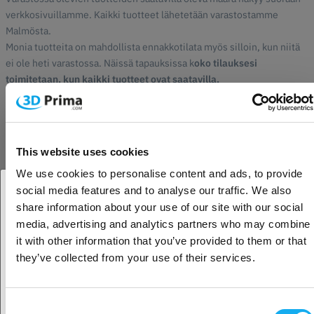
verkkosivuillamme. Kaikki tuotteet lähetetään varastostamme
Malmösta.
Monia tuotteita on mahdollista ennakkotilata myös silloin, kun niitä
ei ole heti varastossa. Näissä tapauksissa k
oko tilauksesi
toimitetaan, kun kaikki tuotteet ovat saatavilla.
Jos tuote on merkitty
”Arvioitu varastosaatavuus”
, se tarkoittaa,
ettei tuote ole vielä saapunut varastoomme. Näytetty päivämäärä on
arvioitu saapumispäivä. Kun teet tilauksen, varaat paikkasi jonossa
This website uses cookies
saadaksesi tuotteen heti, kun se on saatavilla. Päivämäärä on aina
We use cookies to personalise content and ads, to provide
alustava ja saattaa muuttua.
social media features and to analyse our traffic. We also
share information about your use of our site with our social
Jos tuote on merkitty
”Ei arvioitua päivämäärää”
, se tarkoittaa, että
Oletko yritys- vai yksityisasiakas?
olemme tehneet tilauksen toimittajaltamme, mutta emme ole vielä
media, advertising and analytics partners who may combine
saaneet vahvistettua toimituspäivää. Huomioithan, että joillakin
it with other information that you’ve provided to them or that
Yritysasiakas
tuotteilla voi olla pitkä toimitusaika.
they’ve collected from your use of their services.
Jos tuote on merkitty
”Tilaustuote”
, kyseessä on tilaustuote, jota
emme pidä varastossa. Kun teet tilauksen, tilaamme tuotteen
Yksityisasiakas
toimittajaltamme ennen kuin toimitamme sen sinulle.
Consent