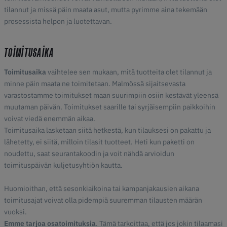
tilannut ja missä päin maata asut, mutta pyrimme aina tekemään
prosessista helpon ja luotettavan.
TOIMITUSAIKA
Toimitusaika
vaihtelee sen mukaan, mitä tuotteita olet tilannut ja
minne päin maata ne toimitetaan. Malmössä sijaitsevasta
varastostamme toimitukset maan suurimpiin osiin kestävät yleensä
muutaman päivän. Toimitukset saarille tai syrjäisempiin paikkoihin
voivat viedä enemmän aikaa.
Toimitusaika lasketaan siitä hetkestä, kun tilauksesi on pakattu ja
lähetetty, ei siitä, milloin tilasit tuotteet. Heti kun paketti on
noudettu, saat seurantakoodin ja voit nähdä arvioidun
toimituspäivän kuljetusyhtiön kautta.
Huomioithan, että sesonkiaikoina tai kampanjakausien aikana
toimitusajat voivat olla pidempiä suuremman tilausten määrän
vuoksi.
Emme tarjoa osatoimituksia
. Tämä tarkoittaa, että jos jokin tilaamasi