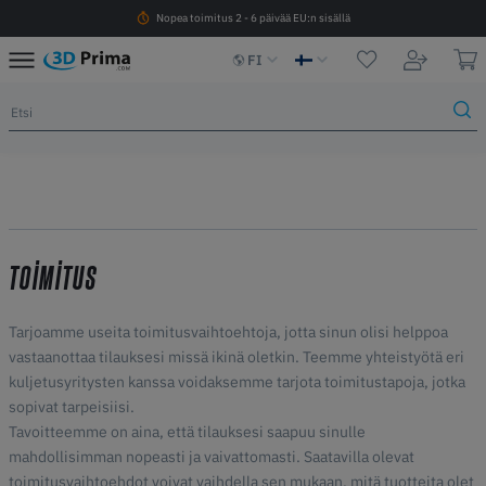
Nopea toimitus 2 - 6 päivää EU:n sisällä
FI
TOIMITUS
Tarjoamme useita toimitusvaihtoehtoja, jotta sinun olisi helppoa
vastaanottaa tilauksesi missä ikinä oletkin. Teemme yhteistyötä eri
kuljetusyritysten kanssa voidaksemme tarjota toimitustapoja, jotka
sopivat tarpeisiisi.
Tavoitteemme on aina, että tilauksesi saapuu sinulle
mahdollisimman nopeasti ja vaivattomasti. Saatavilla olevat
toimitusvaihtoehdot voivat vaihdella sen mukaan, mitä tuotteita olet