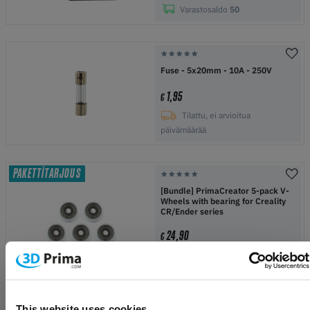
Varastosaldo
50
Fuse - 5x20mm - 10A - 250V
1,95
€
Tilattu, ei arvioitua
päivämäärää
PAKETTITARJOUS
[Bundle] PrimaCreator 5-pack V-
Wheels with bearing for Creality
CR/Ender series
24,90
€
Tilattu, ei arvioitua
päivämäärää
This website uses cookies