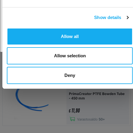
99,90
€
Tilattu, ei arvioitua
päivämäärää
Show details
Hyväksy maa
Allow all
PrimaCreator PTFE Bowden Tube
- 580 mm
Allow selection
15,90
€
Varastosaldo
24
Deny
PrimaCreator PTFE Bowden Tube
- 450 mm
11,90
€
Varastosaldo
50+