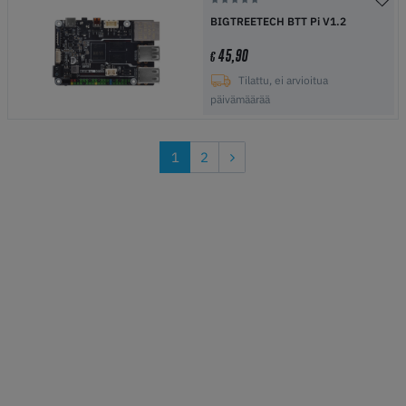
BIGTREETECH BTT Pi V1.2
45,90
€
Tilattu, ei arvioitua
päivämäärää
1
2