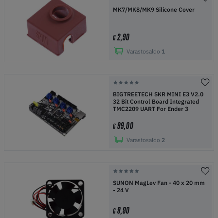
MK7/MK8/MK9 Silicone Cover
2,90
€
Varastosaldo
1
BIGTREETECH SKR MINI E3 V2.0
32 Bit Control Board Integrated
TMC2209 UART For Ender 3
99,00
€
Varastosaldo
2
SUNON MagLev Fan - 40 x 20 mm
- 24 V
9,90
€