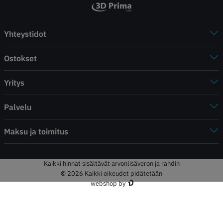
Yhteystidot
Ostokset
Yritys
Palvelu
Maksu ja toimitus
Kaikki hinnat sisältävät arvonlisäveron ja rahdin
© 2026 Kaikki oikeudet pidätetään
webshop by