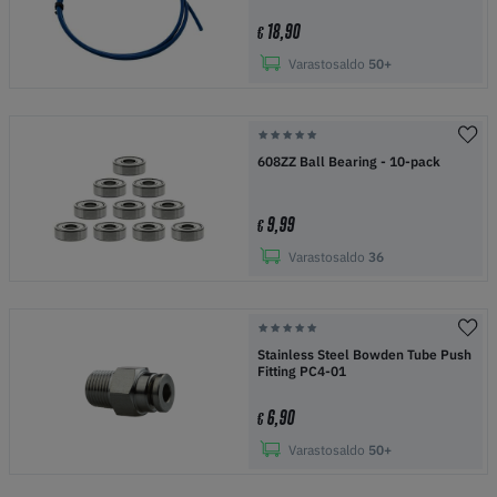
18,90
€
Varastosaldo
50+
608ZZ Ball Bearing - 10-pack
9,99
€
Varastosaldo
36
Stainless Steel Bowden Tube Push
Fitting PC4-01
6,90
€
Varastosaldo
50+