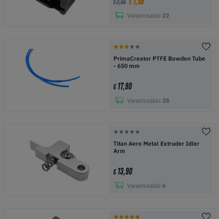
1,99
€
€ 2,99
Varastosaldo
22
PrimaCreator PTFE Bowden Tube
- 650 mm
17,90
€
Varastosaldo
28
Titan Aero Metal Extruder Idler
Arm
13,90
€
Varastosaldo
6