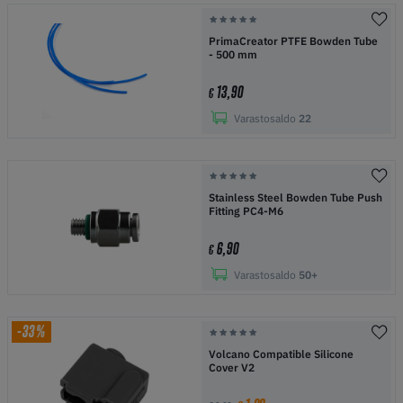
PrimaCreator PTFE Bowden Tube
- 500 mm
13,90
€
Varastosaldo
22
Stainless Steel Bowden Tube Push
Fitting PC4-M6
6,90
€
Varastosaldo
50+
-33%
Volcano Compatible Silicone
Cover V2