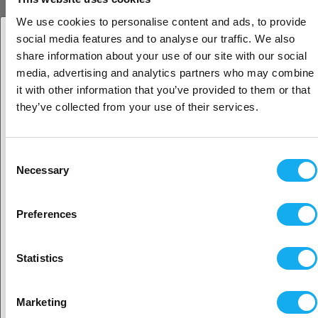
PrimaCreator V-Wheels with
We use cookies to personalise content and ads, to provide
bearing for Creality CR/Ender
social media features and to analyse our traffic. We also
series
share information about your use of our site with our social
6,90
Oletko yritys- vai yksityisasiakas?
€
media, advertising and analytics partners who may combine
Tilattu, ei arvioitua
it with other information that you’ve provided to them or that
päivämäärää
Yritysasiakas
they’ve collected from your use of their services.
Yksityisasiakas
Consent
PrimaCreator PTFE Bowden Tube
Necessary
Selection
- 420 mm
Sijaitisi näyttäisi olevan
Yhdysvallat
10,90
€
Preferences
Varastosaldo
35
Kyllä, jatka
Statistics
BIGTREETECH Kraken - High
Valitse toinen maa
Current, 8-Axis Motherboard
Marketing