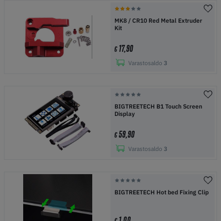
MK8 / CR10 Red Metal Extruder
Kit
17,90
€
Varastosaldo
3
BIGTREETECH B1 Touch Screen
Display
59,90
€
Varastosaldo
3
BIGTREETECH Hot bed Fixing Clip
1,00
€