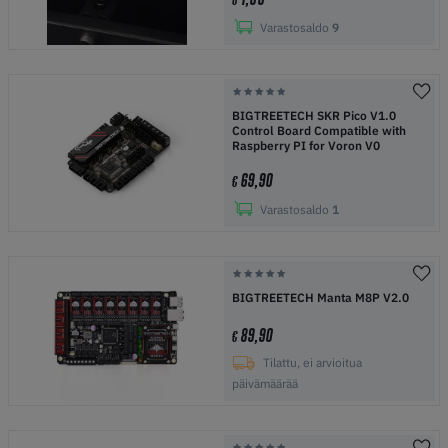
Varastosaldo
9
BIGTREETECH SKR Pico V1.0
Control Board Compatible with
Raspberry PI for Voron V0
69,90
€
Varastosaldo
1
BIGTREETECH Manta M8P V2.0
89,90
€
Tilattu, ei arvioitua
päivämäärää