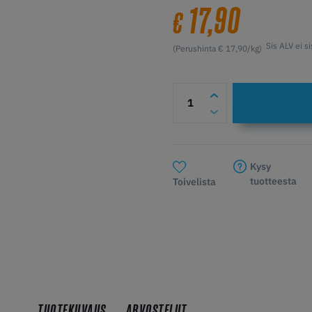
17,90
€
Sis ALV ei si
(Perushinta € 17,90/kg)
Kysy
tuotteesta
Toivelista
TUOTEKUVAUS
ARVOSTELUT