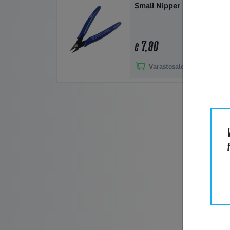
Small Nipper
7,90
€
Varastosaldo
50+
Lisää ostoskoriin