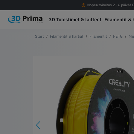
Ilmainen rahti yli 100eur tilauksiin
Nopea toimitus 2 - 6 päivää E
3D Tulostimet & laitteet
Filamentit & 
Filamentit & hartsit
Filamentit
PETG
Mu