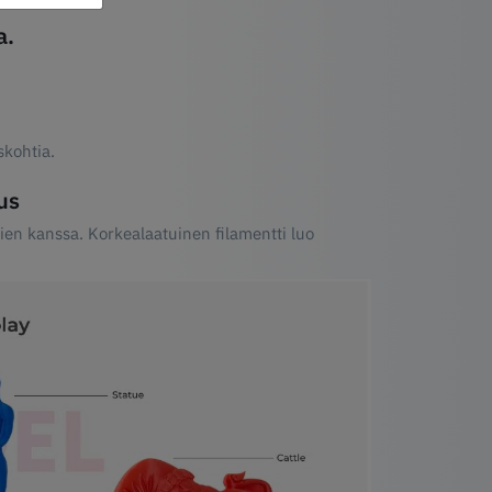
a.
skohtia.
us
en kanssa. Korkealaatuinen filamentti luo