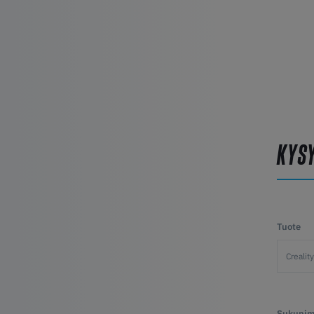
KYS
Tuote
Sukunim