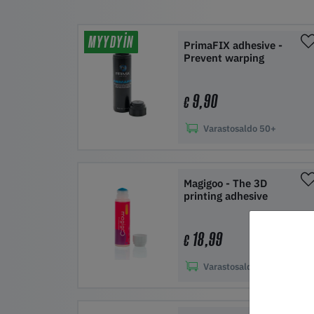
MYYDYIN
PrimaFIX adhesive -
Prevent warping
9,90
€
Varastosaldo
50+
Lisää ostoskoriin
Magigoo - The 3D
printing adhesive
18,99
€
Varastosaldo
50+
Lisää ostoskoriin