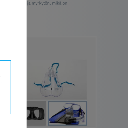
vyys, ei hajua ja myrkytön, mikä on
.
 vääntyä.