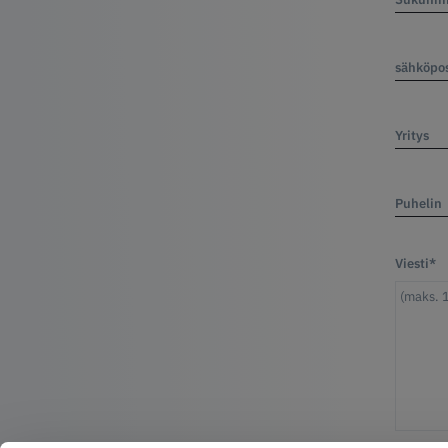
sähköpos
Yritys
Puhelin
Viesti*