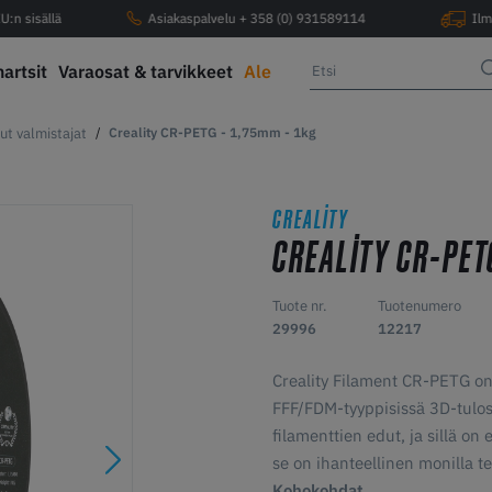
U:n sisällä
Asiakaspalvelu + 358 (0) 931589114
Ilm
hartsit
Varaosat & tarvikkeet
Ale
ut valmistajat
Creality CR-PETG - 1,75mm - 1kg
CREALITY
CREALITY CR-PETG
Tuote nr.
Tuotenumero
29996
12217
Creality Filament CR-PETG on
FFF/FDM-tyyppisissä 3D-tulos
filamenttien edut, ja sillä o
se on ihanteellinen monilla t
Kohokohdat