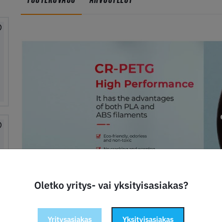
Oletko yritys- vai yksityisasiakas?
Ympäristöystävällinen, hajuton ja myrkytön
Yritysasiakas
Yksityisasiakas