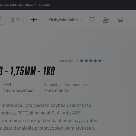
ainen rahti yli 100eur tilauksiin
Nopea toimitus 2 - 6 päivää EU:n sisäl
FI
Yksityishenkilöt
0 Arvostelut
 - 1,75MM - 1KG
EAN
Valmistajan tuotenumero
6971636409441
3301030033
 materiaali, jota voidaan käyttää useimmissa
timissa. PETGllä on sekä PLA- että ABS-
n erinomainen sään- ja kemikaalinkestävyys, joten
eollisuudenaloilla prototyyppien valmistukseen.