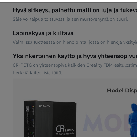
Hyvä sitkeys, painettu malli on luja ja tukev
Säie voi taipua toistuvasti ja sen murtovenymä on suuri.
Läpinäkyvä ja kiiltävä
Valmiissa tuotteessa on hieno pinta, jossa on hienoja yksityi
Yksinkertainen käyttö ja hyvä yhteensopivu
CR-PETG on yhteensopiva kaikkien Creality FDM-esitulostimi
herkkiä taiteellisia töitä.