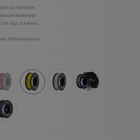
uton ja myrkytön.
steudenkestävyys
i on luja ja tukeva.
hyvä yhteensopivuus