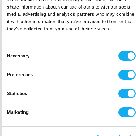
Nopeus: 30-70 mm
share information about your use of our site with our social
Oletko yritys- vai yksityisasiakas?
media, advertising and analytics partners who may combine
Materiaalin ominaisuudet
it with other information that you’ve provided to them or that
Vetolujuus (MPa): 17,2 (ZX), 33,4 (XY).
Yritysasiakas
they’ve collected from your use of their services.
Taipumismoduuli (MPa): 1826 (ZX), 1840 (XZ), 2063 (XY).
Murtovenymä: 1,1 % (ZX), 2,7 % (XY).
Iskusitkeys Izodin lovi (kJ/m2): 1,8 (ZX), 1,9 (XZ), 2,1 (XY).
Yksityisasiakas
Consent
Iskusitkeys Izod ilman lovea (kJ/m2): 4,1 (ZX), 7,7 (XZ), 12,3
Necessary
Selection
(XY).
HDT @ 0,45 MPa: 63 oC.
Sijaitisi näyttäisi olevan
Yhdysvallat
Preferences
Kyllä, jatka
Statistics
Valitse toinen maa
Marketing