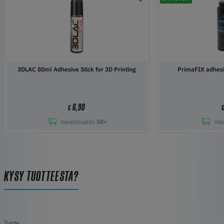
3DLAC 80ml Adhesive Stick for 3D Printing
PrimaFIX adhesi
6,90
€
Varastosaldo
50+
Var
KYSY TUOTTEESTA?
Tuote