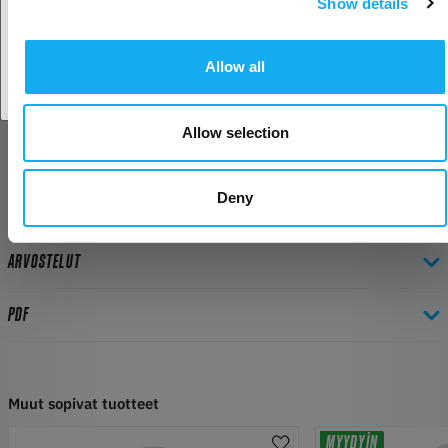
Show details
Hyväksy maa
Allow all
Allow selection
Deny
ARVOSTELUT
PDF
Muut sopivat tuotteet
MYYDYIN