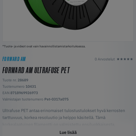
*Tuote- ja videot ovat vain havainnollistamistarkoituksessa.
FORWARD AM
0 Arvostelut
FORWARD AM ULTRAFUSE PET
Tuote nr.
28689
Tuotenumero
10431
EAN
8718969926973
Valmistajan tuotenumero
Pet-0317a075
Ultrafuse PET antaa erinomaiset tulostustulokset hyvä kerrosten
tarttuvuus, korkea resoluutio ja helppo käsitellä. Tämä
korkealaatuinen filamentti on valmistettu ensiluokkaisesta,
elintarvikehyväksytystä PETstä (polyeteenitereftalaatti).
Lue lisää