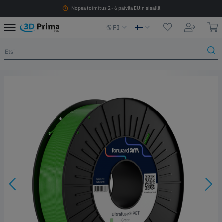
Nopea toimitus 2 - 6 päivää EU:n sisällä
FI