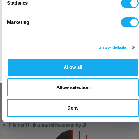
Statistics
opetusprojekteihin. Tutustu materiaalien, värien ja
muotoilun maailmaan innovatiivisen kaksivärisen
Valitse toinen maa
silkkifilamentin avulla.
Marketing
Paranna 3D-tulostuskokemustasi Copymaster3D PLA Duo-Silk -
filamentilla - jossa teknologia ja luovuus yhdistyvät tuottamaan
tulosteita, jotka ovat todella poikkeuksellisia. Saumattomien
Show details
Hyväksy maa
kaksiväristen siirtymien, ylellisen tekstuurin ja tarkkojen
yksityiskohtien ansiosta jokaisesta kerroksesta tulee mestariteos.
Allow all
Valitse Copymaster3D tulostusmatkalle, joka määrittelee
uudelleen kaksivärisen tyylikkyyden!
Kelan tiedot:
Allow selection
Koko: 192 x 59mm
Keskikaran halkaisija: 54mm
Deny
Omapaino: 135g - 145g
Säikeiden kiinnitysreiät: 8 (4 paria)
Filamentti-ikkuna/mittakaava: Kyllä