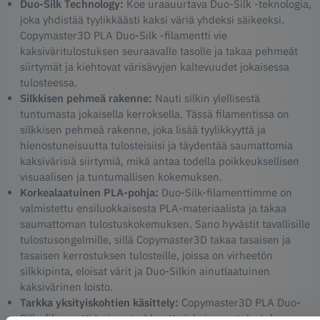
Duo-Silk Technology:
Koe uraauurtava Duo-Silk -teknologia,
joka yhdistää tyylikkäästi kaksi väriä yhdeksi säikeeksi.
Copymaster3D PLA Duo-Silk -filamentti vie
kaksiväritulostuksen seuraavalle tasolle ja takaa pehmeät
siirtymät ja kiehtovat värisävyjen kaltevuudet jokaisessa
tulosteessa.
Silkkisen pehmeä rakenne:
Nauti silkin ylellisestä
tuntumasta jokaisella kerroksella. Tässä filamentissa on
silkkisen pehmeä rakenne, joka lisää tyylikkyyttä ja
hienostuneisuutta tulosteisiisi ja täydentää saumattomia
kaksivärisiä siirtymiä, mikä antaa todella poikkeuksellisen
visuaalisen ja tuntumallisen kokemuksen.
Korkealaatuinen PLA-pohja:
Duo-Silk-filamenttimme on
valmistettu ensiluokkaisesta PLA-materiaalista ja takaa
saumattoman tulostuskokemuksen. Sano hyvästit tavallisille
tulostusongelmille, sillä Copymaster3D takaa tasaisen ja
tasaisen kerrostuksen tulosteille, joissa on virheetön
silkkipinta, eloisat värit ja Duo-Silkin ainutlaatuinen
kaksivärinen loisto.
Tarkka yksityiskohtien käsittely:
Copymaster3D PLA Duo-
Silk -filamentti tarjoaa tarkkuutta jokaisessa tulostuksessa,