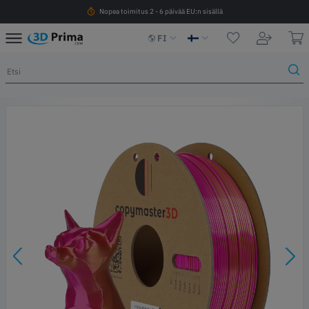
Nopea toimitus 2 - 6 päivää EU:n sisällä
FI