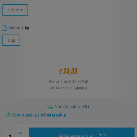
1.75 mm
Paino:
1 kg
1 kg
24,90
€
(Perushinta € 24,90/kg)
Sis ALV ei sis.
Toimitus
Varastosaldo:
50+
Toimitusaika
Heti saatavilla
Lisää ostoskoriin