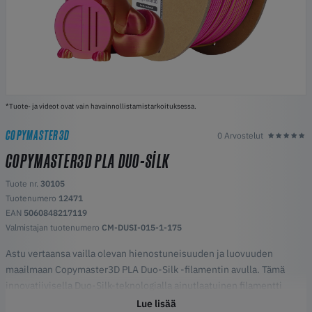
*Tuote- ja videot ovat vain havainnollistamistarkoituksessa.
COPYMASTER3D
0 Arvostelut
COPYMASTER3D PLA DUO-SILK
Tuote nr.
30105
Tuotenumero
12471
EAN
5060848217119
Valmistajan tuotenumero
CM-DUSI-015-1-175
Astu vertaansa vailla olevan hienostuneisuuden ja luovuuden
maailmaan Copymaster3D PLA Duo-Silk -filamentin avulla. Tämä
innovatiivisella Duo-Silk-teknologialla ainutlaatuinen filamentti
kutoo saumattomasti kaksi toisiaan täydentävää väriä yhteen
Lue lisää