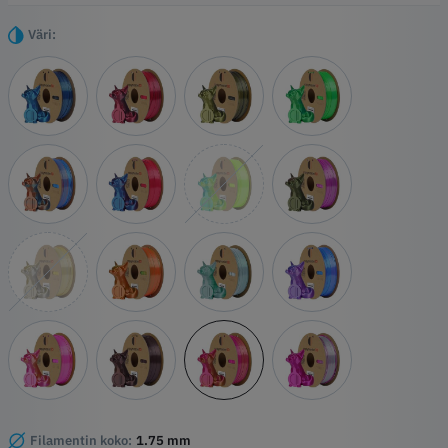
säikeeseen luoden tulosteita, jotka ovat harmoninen sekoitus
kaksisävyistä kirkkautta jokaisella kerroksella.
Väri:
Kohokohdat
Duo-Silk teknologia
Silkkisen pehmeä rakenne
Korkealaatuinen PLA-pohja
Tarkka yksityiskohtien käsittely
Filamentin koko:
1.75 mm