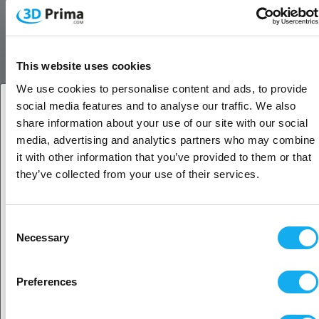
sillä sen toleranssi on tiukka +/-0,03 mm. Nauti tarkasta
kerrostamisesta, joka maksimoi silkkitekstuurin ja
kaksisävyisen vaikutuksen, varmistaen, että tulosteesi ovat
sekä visuaalisesti upeita että rakenteellisesti vakaita.
This website uses cookies
We use cookies to personalise content and ads, to provide
Sovellukset:
social media features and to analyse our traffic. We also
Taiteelliset mestariteokset:
share information about your use of our site with our social
Toiminnalliset prototyypit tyylillä:
Yhdistä toiminnallisuus
Oletko yritys- vai yksityisasiakas?
media, advertising and analytics partners who may combine
ja tyyli prototyypeissäsi. Copymaster3D PLA Duo-Silk -
it with other information that you’ve provided to them or that
filamentin avulla voit tehdä prototyyppejä ripauksella
Yritysasiakas
they’ve collected from your use of their services.
ylellisyyttä, jolloin toiminnalliset tulosteet eivät ole vain
tehokkaita vaan myös visuaalisesti näyttäviä
ainutlaatuisten värisekoitusten ansiosta.
Yksityisasiakas
Kodin sisustusinnovaatiot:
Luo koriste-esineitä, jotka
Consent
säteilevät eleganssia. Copymaster3D PLA Duo-Silk -
Necessary
Selection
filamentin silkkisen sileä viimeistely ja saumaton
Sijaitisi näyttäisi olevan
Yhdysvallat
kaksisävyinen loisto tehostavat 3D-tulostetun sisustuksen
Preferences
esteettistä vetovoimaa maljakoista koristeisiin.
Koulutuksellinen huippuosaaminen:
Opetat tai opitpa
Kyllä, jatka
sitten, Duo-Silk Filament on kiehtova valinta