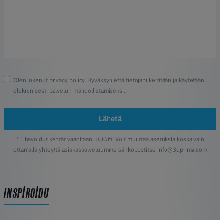
Olen lukenut
privacy policy
. Hyväksyn että tietojani kerätään ja käytetään
elekronisesti palvelun mahdollistamiseksi.
Lähetä
* Lihavoidut kentät vaaditaan. HUOM! Voit muuttaa asetuksia koska vain
ottamalla yhteyttä asiakaspalveluumme sähköpostitse info@3dprima.com
INSPIROIDU