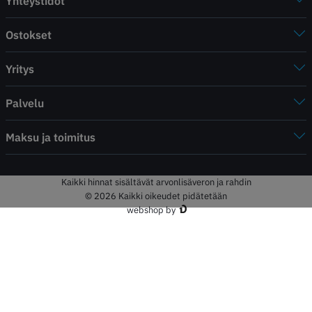
Yhteystidot
Ostokset
Yritys
Palvelu
Maksu ja toimitus
Kaikki hinnat sisältävät arvonlisäveron ja rahdin
© 2026 Kaikki oikeudet pidätetään
webshop by