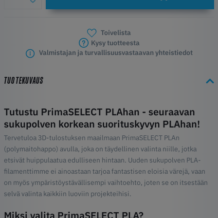
Toivelista
Kysy tuotteesta
Valmistajan ja turvallisuusvastaavan yhteistiedot
TUOTEKUVAUS
Tutustu PrimaSELECT PLAhan - seuraavan
sukupolven korkean suorituskyvyn PLAhan!
Tervetuloa 3D-tulostuksen maailmaan PrimaSELECT PLAn
(polymaitohappo) avulla, joka on täydellinen valinta niille, jotka
etsivät huippulaatua edulliseen hintaan. Uuden sukupolven PLA-
filamenttimme ei ainoastaan tarjoa fantastisen eloisia värejä, vaan
on myös ympäristöystävällisempi vaihtoehto, joten se on itsestään
selvä valinta kaikkiin luoviin projekteihisi.
Miksi valita PrimaSELECT PLA?