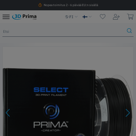
Nopea toimitus 2 - 6 päivää EU:n sisällä
FI