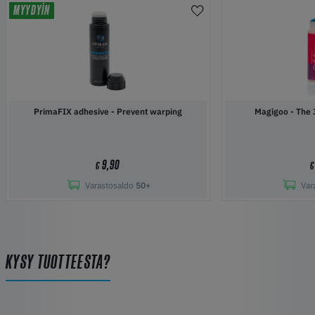
MYYDYIN
PrimaFIX adhesive - Prevent warping
Magigoo 
9,90
€
€
Varastosaldo
50+
Var
KYSY TUOTTEESTA?