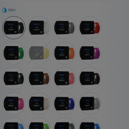
itsestään selvä valinta kaikkiin luoviin projekteihisi.
Kohokohdat
Väri:
Helppo tulostaa
Suhteellisen vahva
Yhteensopiva kaikkien tulostimien kanssa
Ei myrkyllisiä höyryjä
Saatavana monissa eri elinvoimaisissa väreissä ja erilaisina
efekteinä.