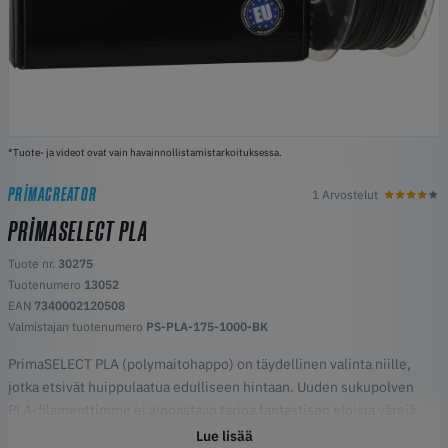
*Tuote- ja videot ovat vain havainnollistamistarkoituksessa.
PRIMACREATOR
1 Arvostelut
PRIMASELECT PLA
Tuote nr.
30275
Tuotenumero
13052
EAN
7340002120508
Valmistajan tuotenumero
PS-PLA-175-1000-BK
PrimaSELECT PLA (polymaitohappo) on täydellinen valinta niille,
jotka etsivät huippulaatua edulliseen hintaan. Uuden sukupolven
PLA-filamenttimme ei ainoastaan tarjoa fantastisen eloisia värejä,
vaan on myös ympäristöystävällisempi vaihtoehto, joten se on
Lue lisää