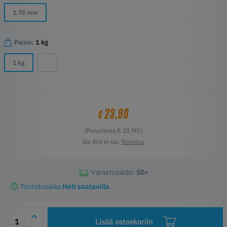
1.75 mm
Paino:
1 kg
1 kg
23,90
€
(Perushinta € 23,90/)
Sis ALV ei sis.
Toimitus
Varastosaldo:
50+
Toimitusaika
Heti saatavilla
Lisää ostoskoriin