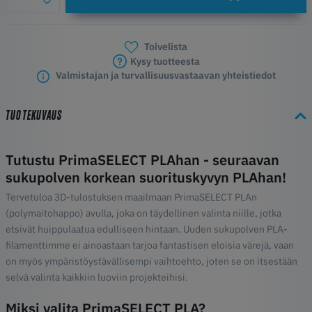
Toivelista
Kysy tuotteesta
Valmistajan ja turvallisuusvastaavan yhteistiedot
TUOTEKUVAUS
Tutustu PrimaSELECT PLAhan - seuraavan
sukupolven korkean suorituskyvyn PLAhan!
Tervetuloa 3D-tulostuksen maailmaan PrimaSELECT PLAn
(polymaitohappo) avulla, joka on täydellinen valinta niille, jotka
etsivät huippulaatua edulliseen hintaan. Uuden sukupolven PLA-
filamenttimme ei ainoastaan tarjoa fantastisen eloisia värejä, vaan
on myös ympäristöystävällisempi vaihtoehto, joten se on itsestään
selvä valinta kaikkiin luoviin projekteihisi.
Miksi valita PrimaSELECT PLA?