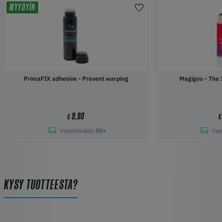
MYYDYIN
PrimaFIX adhesive - Prevent warping
Magigoo 
9,90
€
€
Varastosaldo
50+
Var
KYSY TUOTTEESTA?