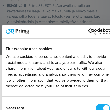
Elävät värit:
PrimaSELECT PLA:n avulla sinulla on
käytettävissäsi laaja valikoima kauniita ja elinvoimaisia
värejä, jotka todella saavat tulostuksesi erottumaan. Luo
yksityiskohtaisia ja esteettisesti miellyttäviä esineitä
erinomaisella värisyvyydellä ja selkeydellä.
Ympäristöystävällisempi:
Uuden sukupolven PLA on
kehitetty ympäristöä ajatellen. Uusiutuvista luonnonvaroista
valmistettu filamentti on kestävämpi valinta perinteisiin
muovimateriaaleihin verrattuna. Voit luottaa siihen, että teet
This website uses cookies
paremman valinnan sekä itsellesi että planeetalle.
We use cookies to personalise content and ads, to provide
Ei myrkyllisiä höyryjä:
Yksi PrimaSELECT PLA:n
social media features and to analyse our traffic. We also
suurimmista eduista on se, että se ei tuota myrkyllisiä
share information about your use of our site with our social
höyryjä tulostuksen aikana. Tämä tekee siitä ihanteellisen
Oletko yritys- vai yksityisasiakas?
media, advertising and analytics partners who may combine
sisäkäyttöön, olitpa sitten luomassa kotona, koulussa tai
it with other information that you’ve provided to them or that
toimistossa. Saat turvallisen ja mukavan
Yritysasiakas
they’ve collected from your use of their services.
tulostuskokemuksen joka kerta.
Helppokäyttöinen:
PrimaSELECT PLA on tunnettu
helppokäyttöisyydestään. Se ei vaadi lämmitettyä
Yksityisasiakas
tulostusalustaa. Parhaat tulokset saat, kun tulostusalusta on
Consent
Necessary
asetettu 45-55 asteeseen. Virheettömän tulostuksen
Selection