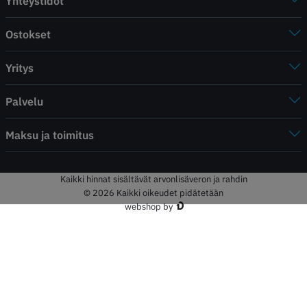
Yhteystidot
Ostokset
Yritys
Palvelu
Maksu ja toimitus
Kaikki hinnat sisältävät arvonlisäveron ja rahdin
© 2026 Kaikki oikeudet pidätetään
webshop by