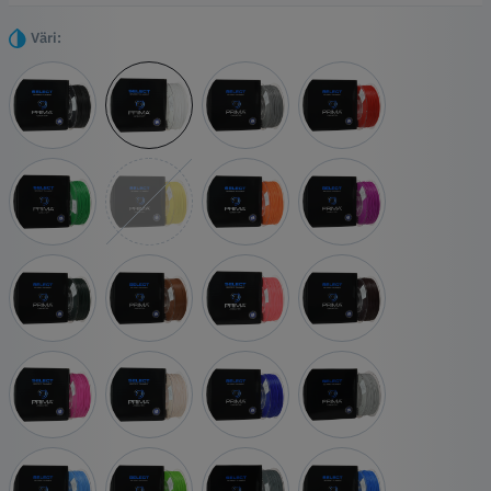
itsestään selvä valinta kaikkiin luoviin projekteihisi.
Kohokohdat
Väri:
Helppo tulostaa
Suhteellisen vahva
Yhteensopiva kaikkien tulostimien kanssa
Ei myrkyllisiä höyryjä
Saatavana monissa eri elinvoimaisissa väreissä ja erilaisina
efekteinä.