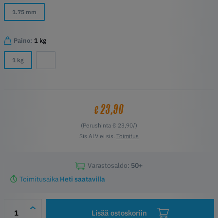
1.75 mm
Paino:
1 kg
1 kg
23,90
€
(Perushinta € 23,90/)
Sis ALV ei sis.
Toimitus
Varastosaldo:
50+
Toimitusaika
Heti saatavilla
Lisää ostoskoriin