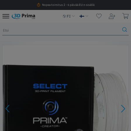
Nopea toimitus 2 - 6 päivää EU:n sisällä
FI