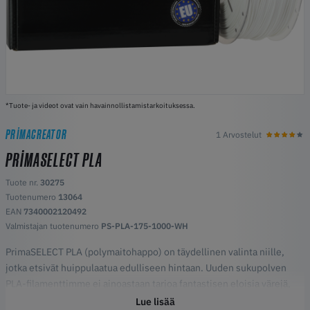
*Tuote- ja videot ovat vain havainnollistamistarkoituksessa.
PRIMACREATOR
1 Arvostelut
PRIMASELECT PLA
Tuote nr.
30275
Tuotenumero
13064
EAN
7340002120492
Valmistajan tuotenumero
PS-PLA-175-1000-WH
PrimaSELECT PLA (polymaitohappo) on täydellinen valinta niille,
jotka etsivät huippulaatua edulliseen hintaan. Uuden sukupolven
PLA-filamenttimme ei ainoastaan tarjoa fantastisen eloisia värejä,
vaan on myös ympäristöystävällisempi vaihtoehto, joten se on
Lue lisää