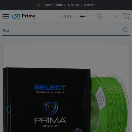
Nopea toimitus 2 - 6 päivää EU:n sisällä
FI