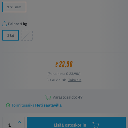
1.75 mm
Paino:
1 kg
1 kg
23,90
€
(Perushinta € 23,90/)
Sis ALV ei sis.
Toimitus
Varastosaldo:
47
Toimitusaika
Heti saatavilla
Lisää ostoskoriin