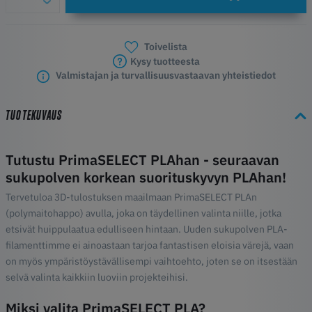
Toivelista
Kysy tuotteesta
Valmistajan ja turvallisuusvastaavan yhteistiedot
TUOTEKUVAUS
Tutustu PrimaSELECT PLAhan - seuraavan
sukupolven korkean suorituskyvyn PLAhan!
Tervetuloa 3D-tulostuksen maailmaan PrimaSELECT PLAn
(polymaitohappo) avulla, joka on täydellinen valinta niille, jotka
etsivät huippulaatua edulliseen hintaan. Uuden sukupolven PLA-
filamenttimme ei ainoastaan tarjoa fantastisen eloisia värejä, vaan
on myös ympäristöystävällisempi vaihtoehto, joten se on itsestään
selvä valinta kaikkiin luoviin projekteihisi.
Miksi valita PrimaSELECT PLA?