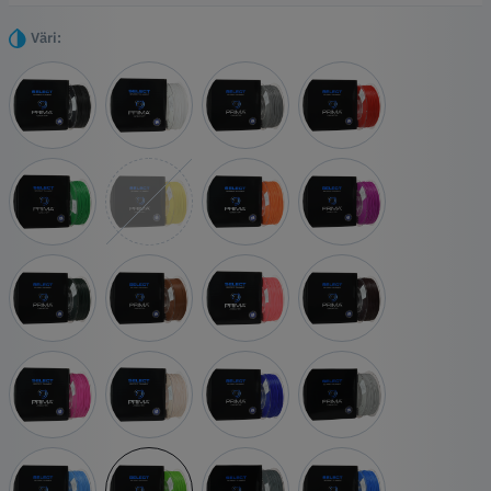
itsestään selvä valinta kaikkiin luoviin projekteihisi.
Kohokohdat
Väri:
Helppo tulostaa
Suhteellisen vahva
Yhteensopiva kaikkien tulostimien kanssa
Ei myrkyllisiä höyryjä
Saatavana monissa eri elinvoimaisissa väreissä ja erilaisina
efekteinä.