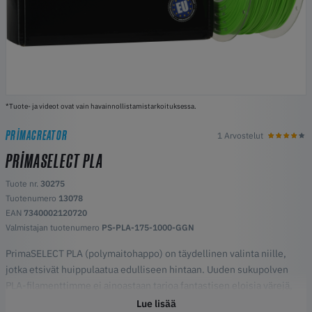
*Tuote- ja videot ovat vain havainnollistamistarkoituksessa.
PRIMACREATOR
1 Arvostelut
PRIMASELECT PLA
Tuote nr.
30275
Tuotenumero
13078
EAN
7340002120720
Valmistajan tuotenumero
PS-PLA-175-1000-GGN
PrimaSELECT PLA (polymaitohappo) on täydellinen valinta niille,
jotka etsivät huippulaatua edulliseen hintaan. Uuden sukupolven
PLA-filamenttimme ei ainoastaan tarjoa fantastisen eloisia värejä,
vaan on myös ympäristöystävällisempi vaihtoehto, joten se on
Lue lisää