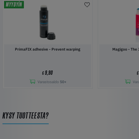
MYYDYIN
PrimaFIX adhesive - Prevent warping
Magigoo 
9,90
€
€
Varastosaldo
50+
Var
KYSY TUOTTEESTA?