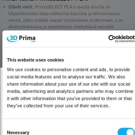
Elävät värit:
PrimaSELECT PLA:n avulla sinulla on
käytettävissäsi laaja valikoima kauniita ja elinvoimaisia
värejä, jotka todella saavat tulostuksesi erottumaan. Luo
yksityiskohtaisia ja esteettisesti miellyttäviä esineitä
erinomaisella värisyvyydellä ja selkeydellä.
Ympäristöystävällisempi:
Uuden sukupolven PLA on
kehitetty ympäristöä ajatellen. Uusiutuvista luonnonvaroista
valmistettu filamentti on kestävämpi valinta perinteisiin
muovimateriaaleihin verrattuna. Voit luottaa siihen, että teet
This website uses cookies
paremman valinnan sekä itsellesi että planeetalle.
We use cookies to personalise content and ads, to provide
Ei myrkyllisiä höyryjä:
Yksi PrimaSELECT PLA:n
social media features and to analyse our traffic. We also
suurimmista eduista on se, että se ei tuota myrkyllisiä
share information about your use of our site with our social
höyryjä tulostuksen aikana. Tämä tekee siitä ihanteellisen
Oletko yritys- vai yksityisasiakas?
media, advertising and analytics partners who may combine
sisäkäyttöön, olitpa sitten luomassa kotona, koulussa tai
it with other information that you’ve provided to them or that
toimistossa. Saat turvallisen ja mukavan
Yritysasiakas
they’ve collected from your use of their services.
tulostuskokemuksen joka kerta.
Helppokäyttöinen:
PrimaSELECT PLA on tunnettu
helppokäyttöisyydestään. Se ei vaadi lämmitettyä
Yksityisasiakas
tulostusalustaa. Parhaat tulokset saat, kun tulostusalusta on
Consent
Necessary
asetettu 45-55 asteeseen. Virheettömän tulostuksen
Selection