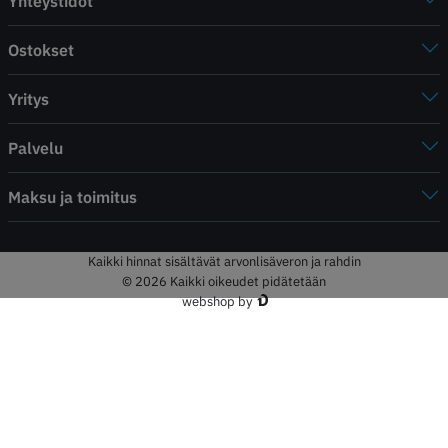
Yhteystidot
Ostokset
Yritys
Palvelu
Maksu ja toimitus
Kaikki hinnat sisältävät arvonlisäveron ja rahdin
© 2026 Kaikki oikeudet pidätetään
webshop by