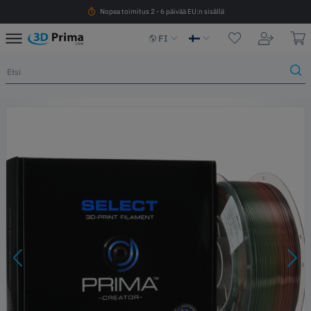
Nopea toimitus 2 - 6 päivää EU:n sisällä
FI