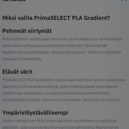
Miksi valita PrimaSELECT PLA Gradient?
Pehmeät siirtymät
PLA Gradientin avulla saat erottuvan ja ainutlaatuisen viimeistelyn,
jossa värin vaihtuessa on pehmeät siirtymät. Värisiirtymät
tapahtuvat saumattomasti värisävystä toiseen. Tämä luo näyttäviä
visuaalisia tehosteita.
Elävät värit
PrimaSELECT PLA Gradientin avulla saat käyttöösi valitun valikoiman
kauniita ja elinvoimaisia värejä, jotka todella saavat tulostuksesi
erottumaan edukseen. Luo yksityiskohtaisia ja esteettisesti
miellyttäviä esineitä, joissa on erinomainen värisyvyys ja selkeys.
Ympäristöystävällisempi
Uuden sukupolven PLA-materiaalimme on kehitetty ympäristöä
ajatellen. Uusiutuvista luonnonvaroista valmistettu filamentti on