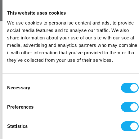
Lujuus ja kestävyys
Vaikka PLA ei ole yhtä vahvaa kuin muut materiaalit, kuten ABS tai
This website uses cookies
PETG, se tarjoaa riittävän lujuuden ja kestävyyden moniin
We use cookies to personalise content and ads, to provide
koristeellisiin ja toiminnallisiin sovelluksiin, erityisesti sellaisiin,
social media features and to analyse our traffic. We also
joissa viimeistely on tärkeämpää kuin mekaaninen lujuus.
share information about your use of our site with our social
Oletko yritys- vai yksityisasiakas?
media, advertising and analytics partners who may combine
Korkea laatu
it with other information that you’ve provided to them or that
Tarkoin valituista raaka-aineista valmistettu PrimaSELECT PLA takaa
Yritysasiakas
they’ve collected from your use of their services.
joka kerta sujuvan ja luotettavan tulostusprosessin. Saat tarkkuutta
ja luotettavuutta jokaiseen tulosteeseen, mikä säästää aikaa ja
Yksityisasiakas
turhautumista.
Consent
Necessary
Selection
SELECT PLA on saatavana kiiltävänä, satiinisena, pastellivärisenä,
mattapintaisena, marmorisena, metallinhohtoisena, kaltevana ja
Sijaitisi näyttäisi olevan
Yhdysvallat
hehkuvana.
Preferences
Kyllä, jatka
Paranna projektejasi PrimaSELECT PLA
Gradientin avulla
Statistics
Olitpa kokenut 3D-tulostuksen harrastaja tai aloittelija, PrimaSELECT