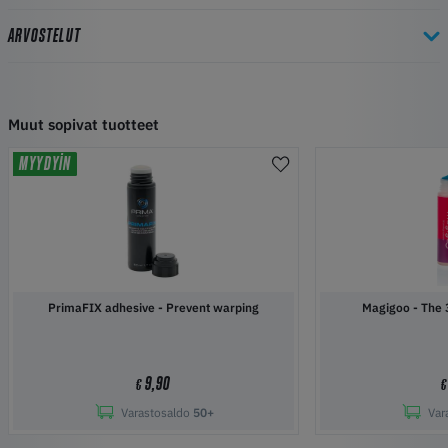
ARVOSTELUT
Muut sopivat tuotteet
MYYDYIN
PrimaFIX adhesive - Prevent warping
Magigoo 
9,90
€
€
Varastosaldo
50+
Var