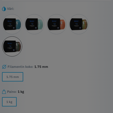
on myös ympäristöystävällisempi vaihtoehto, joten se on itsestään
selvä valinta kaikkiin luoviin projekteihisi.
Väri:
Kohokohdat
Erittäin mukava vaikutus väri siirtymät
Helppo tulostaa
Suhteellisen vahva
Yhteensopiva kaikkien tulostimien kanssa
Ei myrkyllisiä höyryjä
Saatavana monissa eri elinvoimaisissa väreissä ja erilaisina
efekteinä.
Filamentin koko:
1.75 mm
1.75 mm
Paino:
1 kg
1 kg