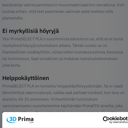
kestävämpi valinta perinteisiin muovimateriaaleihin verrattuna. Voit
luottaa siihen, että teet paremman valinnan sekä itsellesi että
planeetalle.
Ei myrkyllisiä höyryjä
Yksi PrimaSELECT PLA:n suurimmista eduista on se, että se ei tuota
myrkyllisiä höyryjä tulostuksen aikana. Tämän vuoksi se on
ihanteellinen sisäkäyttöön, olitpa sitten luomassa kotona, koulussa
tai toimistossa. Saat turvallisen ja mukavan tulostuskokemuksen
joka kerta.
Helppokäyttöinen
PrimaSELECT PLA on tunnettu helppokäyttöisyydestään. Se ei vaadi
lämmitettyä rakennuslevyä, vaikka saat parhaat tulokset, kun levy on
asetettu 45-55 asteeseen. Virheettömän tulostuksen
varmistamiseksi suosittelemme käyttämään PrimaFIX-ainetta, joka
parantaa tarttuvuutta ja antaa sileän ja tasaisen pinnan. Se auttaa
myös poistamaan valmiin tulosteen helposti.