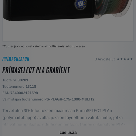
*Tuote- ja videot ovat vain havainnollistamistarkoituksessa.
PRIMACREATOR
0 Arvostelut
PRIMASELECT PLA GRADIENT
Tuote nr.
30281
Tuotenumero
13118
EAN
7340002121598
Valmistajan tuotenumero
PS-PLAGR-175-1000-MULTI2
Tervetuloa 3D-tulostuksen maailmaan PrimaSELECT PLAn
(polymaitohappo) avulla, joka on täydellinen valinta niille, jotka
etsivät huippulaatua edulliseen hintaan. Uuden sukupolven PLA-
filamenttimme ei ainoastaan tarjoa fantastisen eloisia värejä, vaan
Lue lisää