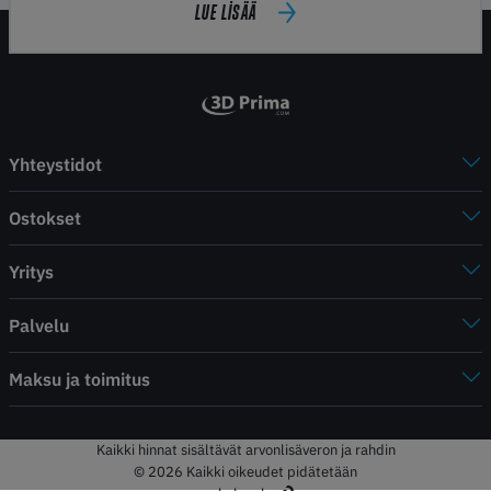
LUE LISÄÄ
Yhteystidot
Ostokset
Yritys
Palvelu
Maksu ja toimitus
Kaikki hinnat sisältävät arvonlisäveron ja rahdin
© 2026 Kaikki oikeudet pidätetään