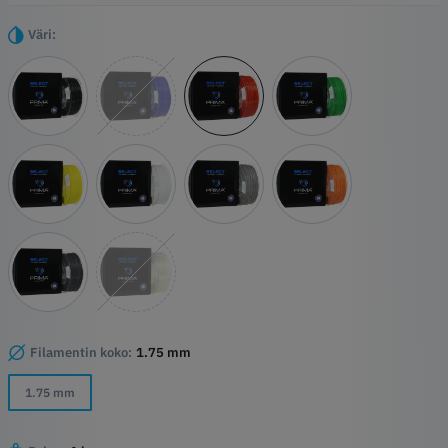
filamentti tarjoaa erinomaisen tasapainon elastisuuden ja lujuuden
välillä, joten se sopii erinomaisesti sovelluksiin, joissa tarvitaan sekä
Väri:
joustavuutta että kestävyyttä.
Kohokohdat
Helppo käyttää
Täydellinen joustavuuden ja elastisuuden yhdistelmä
Korkea kulutuskestävyys
Filamentin koko:
1.75 mm
1.75 mm