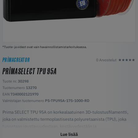
*Tuote- ja videot ovat vain havainnollistamistarkoituksessa.
PRIMACREATOR
0 Arvostelut
PRIMASELECT TPU 95A
Tuote nr.
30298
Tuotenumero
13270
EAN
7340002121970
Valmistajan tuotenumero
PS-TPU95A-175-1000-RD
Prima SELECT TPU 95A on korkealaatuinen 3D-tulostusfilamentti,
joka on valmistettu termoplastisesta polyuretaanista (TPU), joka
tunnetaan joustavuudestaan, kestävyydestään ja
iskunkestävyydestään. Kovuus on 95A Shoren asteikolla, joten tämä
Lue lisää