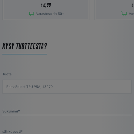
9,90
€
€
Varastosaldo
50+
Va
KYSY TUOTTEESTA?
Tuote
Sukunimi*
sähköposti*