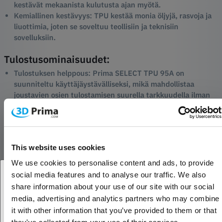
kestävät mekaanista kulutusta ajan myötä.
Kemiallinen kestävyys:
TPU kestää monia öljyjä, rasvoja ja
liuottimia, joten se soveltuu teollisiin ja teknisiin
sovelluksiin.
Tulostusominaisuudet:
Tulostuksen helppous:
Prima SELECT TPU 95A on
suunniteltu käyttäjäystävälliseksi, mikä mahdollistaa
joustavien osien tulostamisen suurella tarkkuudella ilman
filamentin sotkeutumista tai tukkeutumista.
Low Warping:
TPU-materiaalilla on taipumus vääntyä
vähän, mikä johtaa luotettavampiin tulosteisiin.
Tulostuslämpötila: Painolämpötila:
Suositeltu
This website uses cookies
painolämpötila on 210°C-230°C, ja optimaalisen
tarttuvuuden saavuttamiseksi sängyn lämpötila on 40°C-
We use cookies to personalise content and ads, to provide
60°C.
social media features and to analyse our traffic. We also
share information about your use of our site with our social
Sovellukset:
Oletko yritys- vai yksityisasiakas?
media, advertising and analytics partners who may combine
Prototyypit:
Ihanteellinen joustavien ja kestävien
it with other information that you’ve provided to them or that
prototyyppien luomiseen.
Yritysasiakas