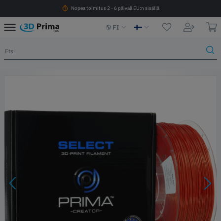
Nopea toimitus 2 - 6 päivää EU:n sisällä
FI