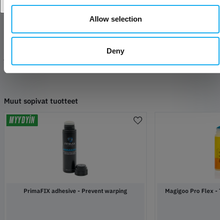
ominaisuudet, joita tarvitset onnistuneeseen 3D-tulostukseen.
Allow selection
TEKNISET TIEDOT
Deny
ARVOSTELUT
Muut sopivat tuotteet
MYYDYIN
PrimaFIX adhesive - Prevent warping
Magigoo Pro Flex - 