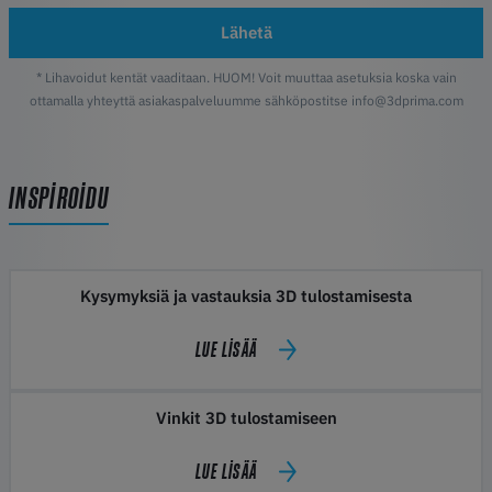
Lähetä
* Lihavoidut kentät vaaditaan. HUOM! Voit muuttaa asetuksia koska vain
ottamalla yhteyttä asiakaspalveluumme sähköpostitse info@3dprima.com
INSPIROIDU
Kysymyksiä ja vastauksia 3D tulostamisesta
LUE LISÄÄ
Vinkit 3D tulostamiseen
LUE LISÄÄ