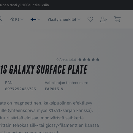
ainen rahti yli 100eur tilauksiin
Nopea toimitus 2 - 6 päivää EU:n sisäl
FI
Yksityishenkilöt
0 Arvostelut
1S GALAXY SURFACE PLATE
EAN
Valmistajan tuotenumero
6977252426725
FAP015-N
te on magneettinen, kaksipuolinen efektilevy
ille (yhteensopiva myös X1/A1-sarjan kanssa).
uuri siirtää eloisaa, moniväristä säihkettä
täin tehokas silk- tai glossy-filamenttien kanssa
ävät tulosteet suoraan koneesta.