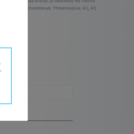
ivat himmentää kiiltoa, ja valonesto voi häiritä
n käytät tätä tehostelevyä. Yhteensopiva: A1, A1