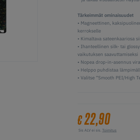
Tärkeimmät ominaisuudet
• Magneettinen, kaksipuoline
kerrokselle
• Kimaltava sateenkaariosa 
• Ihanteellinen silk- tai glos
vaikutuksen saavuttamiseksi
• Nopea drop-in-asennus virall
• Helppo puhdistaa lämpimäll
• Valitse “Smooth PEI/High Tem
22,90
€
Sis ALV ei sis.
Toimitus