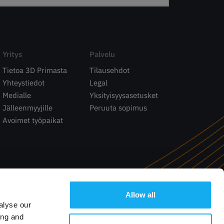
Yritys
Palvelu
Tietoa 3D Primasta
Tilausehdot
Yhteystiedot
Legal
Medialle
Yksityisyysasetusket
Jälleenmyyjille
Peruuta sopimus
Avoimet työpaikat
Allow all
alyse our
ing and