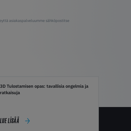
hteyttä asiakaspalveluumme sähköpostitse
3D Tulostamisen opas: tavallisia ongelmia ja
ratkaisuja
LUE LISÄÄ