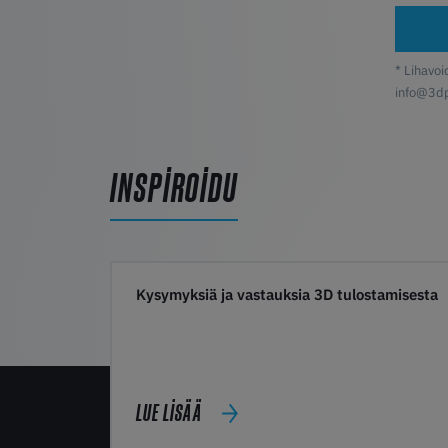
* Lihavo
info@3d
INSPIROIDU
Kysymyksiä ja vastauksia 3D tulostamisesta
LUE LISÄÄ