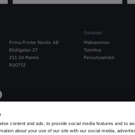
Ostokset
Prima Printer Nordic AB
Maksaminen
Blidögatan 27
Toimitus
211 24 Malmö
Peruutusehdot
RUOTSI
s
ise content and ads, to provide social media features and to an
rmation about your use of our site with our social media, advertis