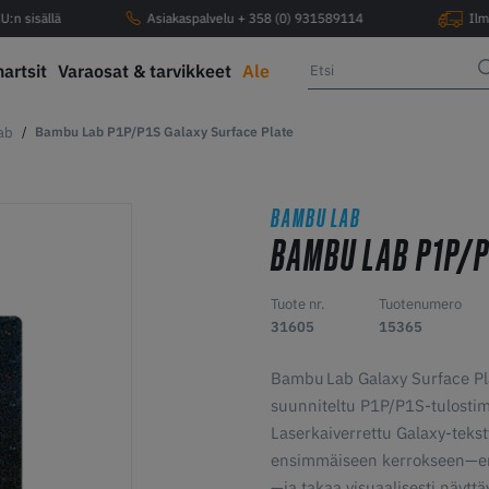
U:n sisällä
Asiakaspalvelu + 358 (0) 931589114
Ilm
hartsit
Varaosat & tarvikkeet
Ale
ab
Bambu Lab P1P/P1S Galaxy Surface Plate
BAMBU LAB
BAMBU LAB P1P/P
Tuote nr.
Tuotenumero
31605
15365
Bambu Lab Galaxy Surface Pla
suunniteltu P1P/P1S-tulostim
Laserkaiverrettu Galaxy-tekstt
ensimmäiseen kerrokseen—erit
—ja takaa visuaalisesti näytt