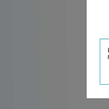
KYS
Tuote
Sukunim