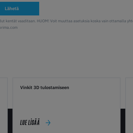
Lähetä
idut kentät vaaditaan. HUOM! Voit muuttaa asetuksia koska vain ottamalla y
prima.com
Vinkit 3D tulostamiseen
LUE LISÄÄ