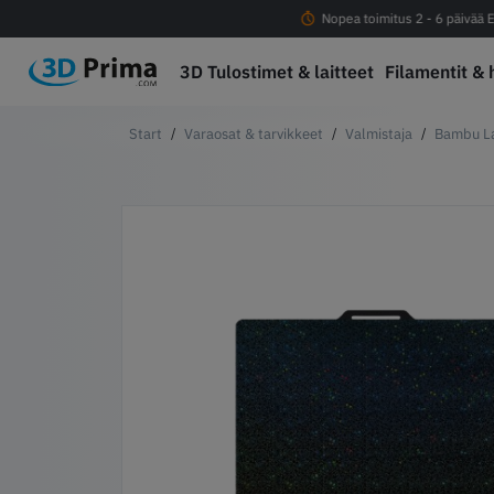
Ilmainen rahti yli 100eur tilauksiin
Nopea toimitus 2 - 6 päivää E
3D Tulostimet & laitteet
Filamentit & 
Varaosat & tarvikkeet
Valmistaja
Bambu L