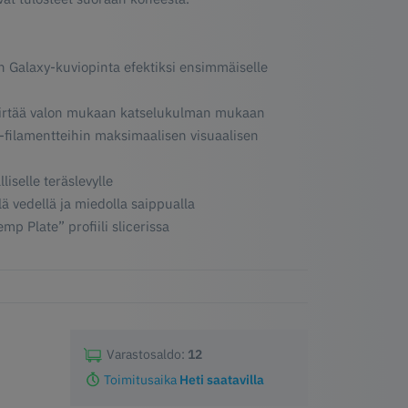
n Galaxy-kuviopinta efektiksi ensimmäiselle
siirtää valon mukaan katselukulman mukaan
sy-filamentteihin maksimaalisen visuaalisen
iselle teräslevylle
ä vedellä ja miedolla saippualla
p Plate” profiili slicerissa
Varastosaldo:
12
Toimitusaika
Heti saatavilla