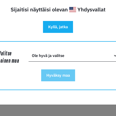
paikkaa pitkäikäisyyden saamiseksi. Sormenjäljet tai rasva vo
LiDAR-kalibrointia—läpivalaise laserkalibrointa käytöstä, ku
Sijaitisi näyttäisi olevan
Yhdysvallat
mini, P1P, P1S, X1, X1C, X1E.
Kyllä, jatka
Y TUOTTEESTA?
Valitse
toinen maa
Hyväksy maa
i*