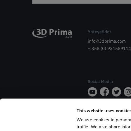
Yhteystidot
info@3dprima.com
+ 358 (0) 931589114
Social Media
This website uses cookie
We use cookies to personal
traffic. We also share info