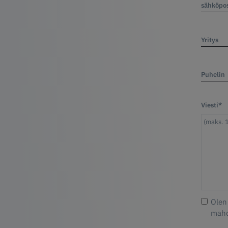
sähköpos
Yritys
Puhelin
Viesti*
Olen
mahd