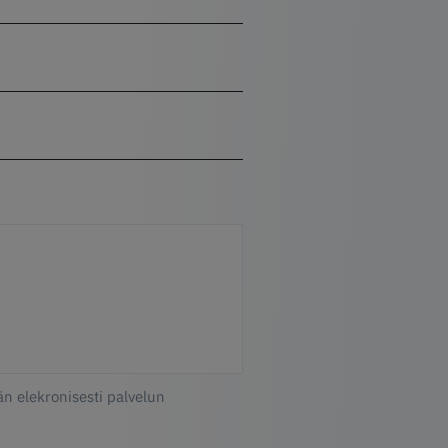
än elekronisesti palvelun