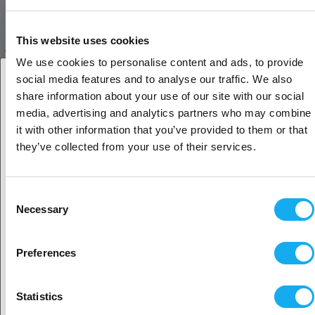
Compatible with: K1 & K1 Max
This website uses cookies
ARVOSTELUT
We use cookies to personalise content and ads, to provide
social media features and to analyse our traffic. We also
share information about your use of our site with our social
Oletko yritys- vai yksityisasiakas?
media, advertising and analytics partners who may combine
it with other information that you’ve provided to them or that
Yritysasiakas
they’ve collected from your use of their services.
KYSY TUOTTEESTA?
Yksityisasiakas
Consent
Necessary
Selection
Tuote
Sijaitisi näyttäisi olevan
Yhdysvallat
Preferences
Kyllä, jatka
Statistics
Sukunimi*