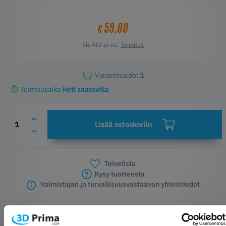
59,00
€
Sis ALV ei sis.
Toimitus
Varastosaldo:
1
Toimitusaika
Heti saatavilla
Lisää ostoskoriin
Toivelista
Kysy tuotteesta
Valmistajan ja turvallisuusvastaavan yhteistiedot
TUOTEKUVAUS