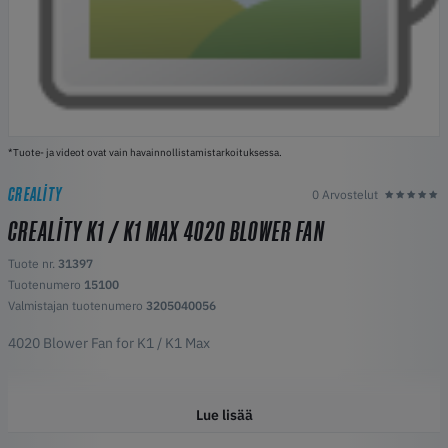
*Tuote- ja videot ovat vain havainnollistamistarkoituksessa.
CREALITY
0 Arvostelut
CREALITY K1 / K1 MAX 4020 BLOWER FAN
Tuote nr.
31397
Tuotenumero
15100
Valmistajan tuotenumero
3205040056
4020 Blower Fan for K1 / K1 Max
Lue lisää