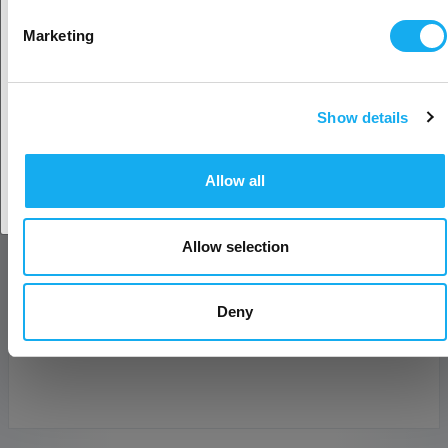
Valitse toinen maa
Marketing
sähköposti*
Show details
Yritys
Hyväksy maa
Allow all
Puhelin
Allow selection
Viesti*
Deny