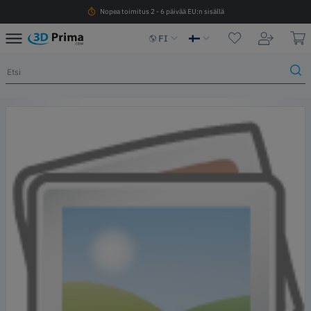
Nopea toimitus 2 - 6 päivää EU:n sisällä
FI