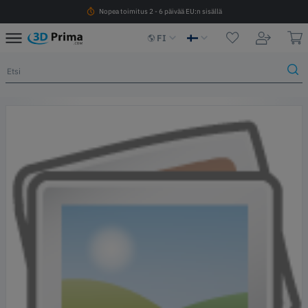
Nopea toimitus 2 - 6 päivää EU:n sisällä
FI