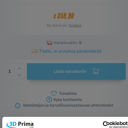
359,90
€
Sis ALV ei sis.
Toimitus
Varastosaldo:
0
Tilattu, ei arvioitua päivämäärää
Lisää ostoskoriin
Toivelista
Kysy tuotteesta
Valmistajan ja turvallisuusvastaavan yhteistiedot
TUOTEKUVAUS