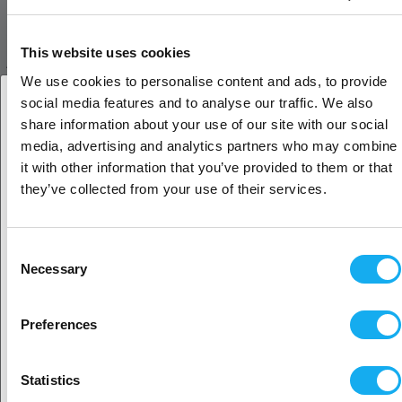
One printer need 4pcs
This website uses cookies
ARVOSTELUT
We use cookies to personalise content and ads, to provide
social media features and to analyse our traffic. We also
share information about your use of our site with our social
Oletko yritys- vai yksityisasiakas?
media, advertising and analytics partners who may combine
it with other information that you’ve provided to them or that
Yritysasiakas
they’ve collected from your use of their services.
KYSY TUOTTEESTA?
Yksityisasiakas
Consent
Necessary
Selection
Tuote
Sijaitisi näyttäisi olevan
Yhdysvallat
Preferences
Kyllä, jatka
Statistics