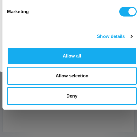
Sukunimi*
Valitse toinen maa
Marketing
sähköposti*
Show details
Hyväksy maa
Yritys
Allow all
Puhelin
Allow selection
Viesti*
Deny