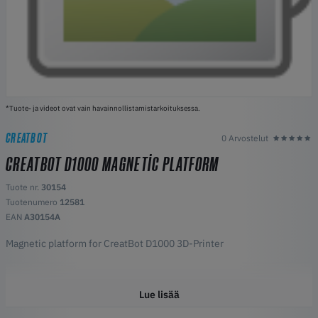
*Tuote- ja videot ovat vain havainnollistamistarkoituksessa.
CREATBOT
0 Arvostelut
CREATBOT D1000 MAGNETIC PLATFORM
Tuote nr.
30154
Tuotenumero
12581
EAN
A30154A
Magnetic platform for CreatBot D1000 3D-Printer
Lue lisää